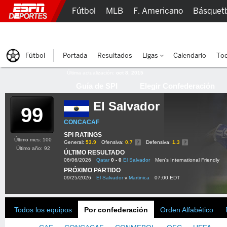
Fútbol
MLB
F. Americano
Básquet
Lucha Libre
Olímpicos
Más Deportes
Fútbol
Portada
Resultados
Ligas
Calendario
Tod
Última actualización:
oct 8, 2015
Guía de SPI
Elegir Confederación
El Salvador
99
CONCACAF
SPI RATINGS
Último mes: 100
General:
53.9
Ofensiva:
0.7
Defensiva:
1.3
Último año: 92
ÚLTIMO RESULTADO
06/06/2026
Qatar
0 - 0
El Salvador
Men's International Friendly
PRÓXIMO PARTIDO
09/25/2026
El Salvador
v
Martinica
07:00 EDT
Todos los equipos
Por confederación
Orden Alfabético