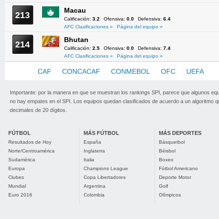
Macau
213
Calificación:
3.2
Ofensiva:
0.0
Defensiva:
6.4
AFC Clasificaciones »
Página del equipo »
Bhutan
214
Calificación:
2.5
Ofensiva:
0.0
Defensiva:
7.4
AFC Clasificaciones »
Página del equipo »
AFC
CAF
CONCACAF
CONMEBOL
OFC
UEFA
Importante: por la manera en que se muestran los rankings SPI, parece que algunos eq
no hay empates en el SPI. Los equipos quedan clasificados de acuerdo a un algoritmo 
decimales de 20 dígitos.
FÚTBOL
MÁS FÚTBOL
MÁS DEPORTES
Resultados de Hoy
España
Básquetbol
Norte/Centroamérica
Inglaterra
Béisbol
Sudamérica
Italia
Boxeo
Europa
Champions League
Fútbol Americano
Clubes
Copa Libertadores
Deporte Motor
Mundial
Argentina
Golf
Euro 2016
Colombia
Olímpicos