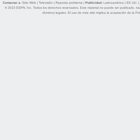
Contactar a:
Sitio Web
|
Televisión
|
Reportar problema
|
Publicidad:
Latinoamérica
|
EE.UU.
|
© 2023 ESPN, Inc. Todos los derechos reservados. Este material no puede ser publicado, trans
términos legales
. El uso de este sitio implica la aceptación de la
Pol