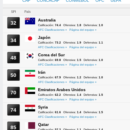
AFC
CAF
CONCACAF
CONMEBOL
OFC
UEFA
SPI
País
Australia
32
Calificación:
74.4
Ofensiva:
1.8
Defensiva:
1.0
AFC Clasificaciones »
Página del equipo »
Japón
34
Calificación:
73.2
Ofensiva:
1.9
Defensiva:
1.1
AFC Clasificaciones »
Página del equipo »
Corea del Sur
48
Calificación:
69.8
Ofensiva:
1.5
Defensiva:
1.0
AFC Clasificaciones »
Página del equipo »
Irán
50
Calificación:
67.9
Ofensiva:
1.2
Defensiva:
1.0
AFC Clasificaciones »
Página del equipo »
Emiratos Arabes Unidos
70
Calificación:
62.2
Ofensiva:
1.4
Defensiva:
1.5
AFC Clasificaciones »
Página del equipo »
Syria
74
Calificación:
61.6
Ofensiva:
1.4
Defensiva:
1.5
AFC Clasificaciones »
Página del equipo »
Qatar
85
Calificación:
57.2
Ofensiva:
1.1
Defensiva:
1.4