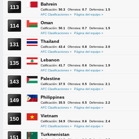
Bahrein
113
Calificación:
50.3
Ofensiva:
0.7
Defensiva:
1.5
AFC Clasificaciones »
Página del equipo »
Oman
114
Calificación:
50.1
Ofensiva:
0.7
Defensiva:
1.5
AFC Clasificaciones »
Página del equipo »
Thailand
131
Calificación:
43.4
Ofensiva:
0.8
Defensiva:
2.0
AFC Clasificaciones »
Página del equipo »
Lebanon
135
Calificación:
41.7
Ofensiva:
0.6
Defensiva:
1.9
AFC Clasificaciones »
Página del equipo »
Palestine
143
Calificación:
37.5
Ofensiva:
0.5
Defensiva:
2.1
AFC Clasificaciones »
Página del equipo »
Philippines
149
Calificación:
35.5
Ofensiva:
0.5
Defensiva:
2.2
AFC Clasificaciones »
Página del equipo »
Vietnam
150
Calificación:
34.9
Ofensiva:
0.6
Defensiva:
2.4
AFC Clasificaciones »
Página del equipo »
Turkmenistan
151