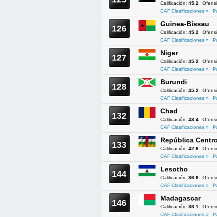
Calificación:
45.2
Ofens
CAF Clasificaciones »
P
Guinea-Bissau
126
Calificación:
45.2
Ofens
CAF Clasificaciones »
P
Niger
127
Calificación:
45.2
Ofens
CAF Clasificaciones »
P
Burundi
128
Calificación:
45.2
Ofens
CAF Clasificaciones »
P
Chad
132
Calificación:
43.4
Ofens
CAF Clasificaciones »
P
República Centro
133
Calificación:
42.6
Ofens
CAF Clasificaciones »
P
Lesotho
144
Calificación:
36.6
Ofens
CAF Clasificaciones »
P
Madagascar
146
Calificación:
36.1
Ofens
CAF Clasificaciones »
P