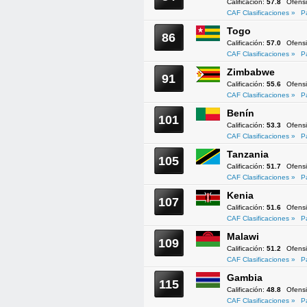
Calificación:
57.8
Ofens
CAF Clasificaciones »
P
Togo
86
Calificación:
57.0
Ofens
CAF Clasificaciones »
P
Zimbabwe
91
Calificación:
55.6
Ofens
CAF Clasificaciones »
P
Benín
101
Calificación:
53.3
Ofens
CAF Clasificaciones »
P
Tanzania
105
Calificación:
51.7
Ofens
CAF Clasificaciones »
P
Kenia
107
Calificación:
51.6
Ofens
CAF Clasificaciones »
P
Malawi
109
Calificación:
51.2
Ofens
CAF Clasificaciones »
P
Gambia
115
Calificación:
48.8
Ofens
CAF Clasificaciones »
P