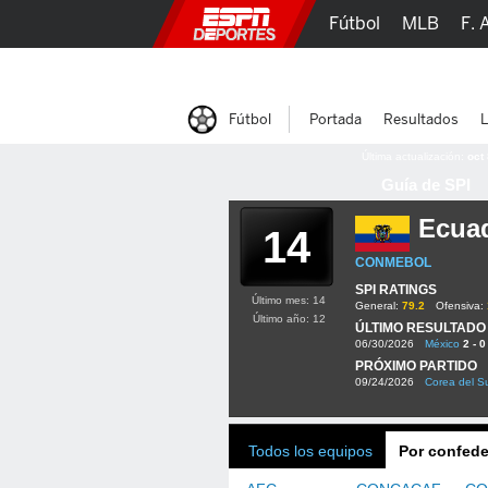
Fútbol
MLB
F. 
Lucha Libre
Olím
Fútbol
Portada
Resultados
L
Última actualización:
oct
Guía de SPI
Ecua
14
CONMEBOL
SPI RATINGS
Último mes: 14
General:
79.2
Ofensiva:
Último año: 12
ÚLTIMO RESULTADO
06/30/2026
México
2 - 0
PRÓXIMO PARTIDO
09/24/2026
Corea del S
Todos los equipos
Por confede