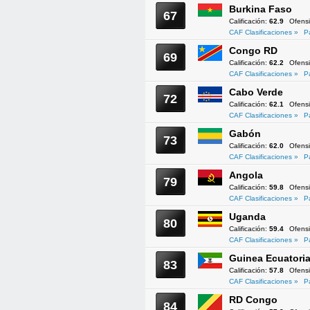
Burkina Faso
67
Calificación:
62.9
Ofens
CAF Clasificaciones »
P
Congo RD
69
Calificación:
62.2
Ofens
CAF Clasificaciones »
P
Cabo Verde
72
Calificación:
62.1
Ofens
CAF Clasificaciones »
P
Gabón
73
Calificación:
62.0
Ofens
CAF Clasificaciones »
P
Angola
79
Calificación:
59.8
Ofens
CAF Clasificaciones »
P
Uganda
80
Calificación:
59.4
Ofens
CAF Clasificaciones »
P
Guinea Ecuatoria
83
Calificación:
57.8
Ofens
CAF Clasificaciones »
P
RD Congo
84