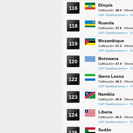
Etiopía
116
Calificación:
48.4
Ofens
CAF Clasificaciones »
P
Ruanda
118
Calificación:
47.8
Ofens
CAF Clasificaciones »
P
Mozambique
119
Calificación:
47.2
Ofens
CAF Clasificaciones »
P
Botswana
120
Calificación:
47.0
Ofens
CAF Clasificaciones »
P
Sierra Leona
122
Calificación:
46.3
Ofens
CAF Clasificaciones »
P
Namibia
123
Calificación:
45.9
Ofens
CAF Clasificaciones »
P
Liberia
124
Calificación:
45.5
Ofens
CAF Clasificaciones »
P
Sudán
125