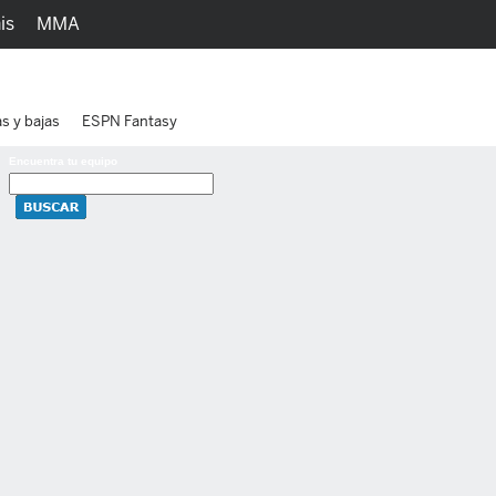
is
MMA
h
Juegos
Ediciones
as y bajas
ESPN Fantasy
Encuentra tu equipo