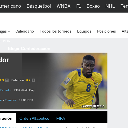
Americano
Básquetbol
WNBA
F1
Boxeo
NHL
Ten
picos
Más Deportes
Watc
igas
Calendario
Todos los torneos
Equipos
Posiciones
Alt
 8, 2015
Elegir Confederación
dor
1.9
Defensiva:
0.7
Ecuador
FIFA World Cup
ur
v
Ecuador
07:00 EDT
ración
Orden Alfabético
FIFA