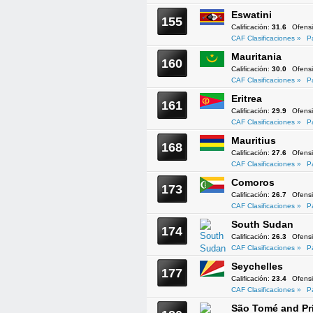
Eswatini
155
Calificación:
31.6
Ofens
CAF Clasificaciones »
P
Mauritania
160
Calificación:
30.0
Ofens
CAF Clasificaciones »
P
Eritrea
161
Calificación:
29.9
Ofens
CAF Clasificaciones »
P
Mauritius
168
Calificación:
27.6
Ofens
CAF Clasificaciones »
P
Comoros
173
Calificación:
26.7
Ofens
CAF Clasificaciones »
P
South Sudan
174
Calificación:
26.3
Ofens
CAF Clasificaciones »
P
Seychelles
177
Calificación:
23.4
Ofens
CAF Clasificaciones »
P
São Tomé and Pr