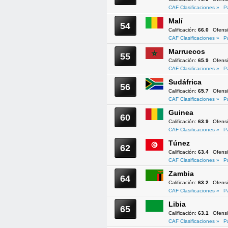
CAF Clasificaciones »
P
Malí
54
Calificación:
66.0
Ofens
CAF Clasificaciones »
P
Marruecos
55
Calificación:
65.9
Ofens
CAF Clasificaciones »
P
Sudáfrica
56
Calificación:
65.7
Ofens
CAF Clasificaciones »
P
Guinea
60
Calificación:
63.9
Ofens
CAF Clasificaciones »
P
Túnez
62
Calificación:
63.4
Ofens
CAF Clasificaciones »
P
Zambia
64
Calificación:
63.2
Ofens
CAF Clasificaciones »
P
Libia
65
Calificación:
63.1
Ofens
CAF Clasificaciones »
P