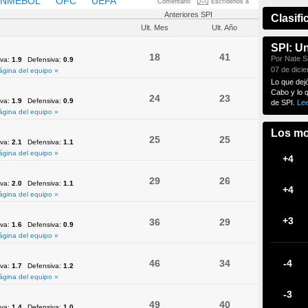
NMEBOL
OFC
UEFA
Comentario
Escríbenos a
Anteriores SPI
Clasifi
Ult. Mes
Ult. Año
SPI: U
18
41
Por Nate Si
iva:
1.9
Defensiva:
0.9
07 de dici
ágina del equipo »
Lo que dej
Cabo y lo 
24
23
iva:
1.9
Defensiva:
0.9
de SPI.
Le
ágina del equipo »
Los mo
25
25
iva:
2.1
Defensiva:
1.1
ágina del equipo »
+4
29
26
iva:
2.0
Defensiva:
1.1
+4
ágina del equipo »
+3
36
29
iva:
1.6
Defensiva:
0.9
ágina del equipo »
46
34
-4
iva:
1.7
Defensiva:
1.2
ágina del equipo »
-3
49
40
iva:
1.4
Defensiva:
1.0