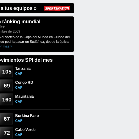
ca tus equipos »
n ránking mundial
lver
embre de 2009
ó el sorteo de la Copa del Mundo en Ciudad del
que podría pasar en Sudáfrica, desde la óptica
er más »
vimientos SPI del mes
Tanzania
105
CAF
Congo RD
69
CAF
Mauritania
160
CAF
Burkina Faso
67
CAF
Cabo Verde
72
CAF