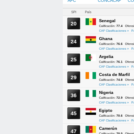
AFC
CAF
CONCACAF
CO
SPI
País
Senegal
20
Calificación:
77.4
Ofens
CAF Clasificaciones »
P
Ghana
24
Calificación:
76.6
Ofens
CAF Clasificaciones »
P
Argelia
25
Calificación:
76.1
Ofens
CAF Clasificaciones »
P
Costa de Marfil
29
Calificación:
74.8
Ofens
CAF Clasificaciones »
P
Nigeria
36
Calificación:
72.9
Ofens
CAF Clasificaciones »
P
Egipto
45
Calificación:
70.6
Ofens
CAF Clasificaciones »
P
Camerún
47
Calificación:
70.0
Ofens