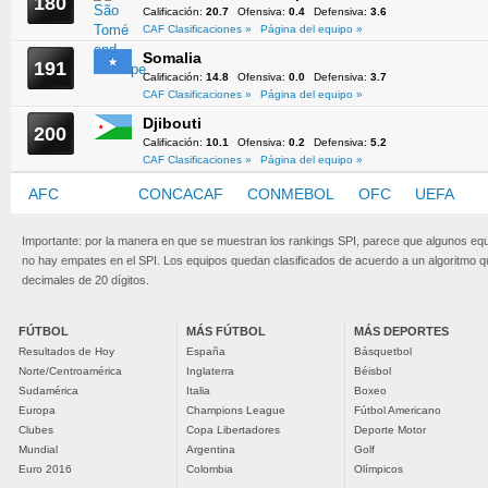
180
Calificación:
20.7
Ofensiva:
0.4
Defensiva:
3.6
CAF Clasificaciones »
Página del equipo »
Somalia
191
Calificación:
14.8
Ofensiva:
0.0
Defensiva:
3.7
CAF Clasificaciones »
Página del equipo »
Djibouti
200
Calificación:
10.1
Ofensiva:
0.2
Defensiva:
5.2
CAF Clasificaciones »
Página del equipo »
AFC
CAF
CONCACAF
CONMEBOL
OFC
UEFA
Importante: por la manera en que se muestran los rankings SPI, parece que algunos eq
no hay empates en el SPI. Los equipos quedan clasificados de acuerdo a un algoritmo 
decimales de 20 dígitos.
FÚTBOL
MÁS FÚTBOL
MÁS DEPORTES
Resultados de Hoy
España
Básquetbol
Norte/Centroamérica
Inglaterra
Béisbol
Sudamérica
Italia
Boxeo
Europa
Champions League
Fútbol Americano
Clubes
Copa Libertadores
Deporte Motor
Mundial
Argentina
Golf
Euro 2016
Colombia
Olímpicos