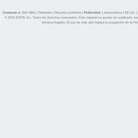
Contactar a:
Sitio Web
|
Televisión
|
Reportar problema
|
Publicidad:
Latinoamérica
|
EE.UU.
|
© 2023 ESPN, Inc. Todos los derechos reservados. Este material no puede ser publicado, trans
términos legales
. El uso de este sitio implica la aceptación de la
Pol