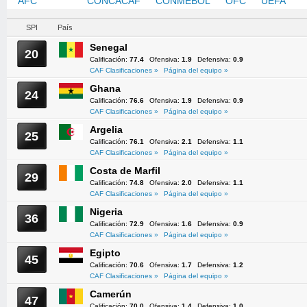
AFC
CAF
CONCACAF
CONMEBOL
OFC
UEFA
SPI
País
Senegal
20
Calificación:
77.4
Ofensiva:
1.9
Defensiva:
0.9
CAF Clasificaciones »
Página del equipo »
Ghana
24
Calificación:
76.6
Ofensiva:
1.9
Defensiva:
0.9
CAF Clasificaciones »
Página del equipo »
Argelia
25
Calificación:
76.1
Ofensiva:
2.1
Defensiva:
1.1
CAF Clasificaciones »
Página del equipo »
Costa de Marfil
29
Calificación:
74.8
Ofensiva:
2.0
Defensiva:
1.1
CAF Clasificaciones »
Página del equipo »
Nigeria
36
Calificación:
72.9
Ofensiva:
1.6
Defensiva:
0.9
CAF Clasificaciones »
Página del equipo »
Egipto
45
Calificación:
70.6
Ofensiva:
1.7
Defensiva:
1.2
CAF Clasificaciones »
Página del equipo »
Camerún
47
Calificación:
70.0
Ofensiva:
1.4
Defensiva:
1.0