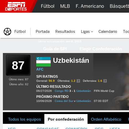
Fútbol
MLB
F. Americano
Básquet
Lucha Libre
Olímpicos
Más Deportes
Fútbol
Portada
Resultados
Ligas
Calendario
Tod
Última actualización:
oct 8, 2015
Guía de SPI
Elegir Confederación
Uzbekistán
87
AFC
SPI RATINGS
Último mes: 87
General:
56.9
Ofensiva:
1.2
Defensiva:
1.6
Último año: 62
ÚLTIMO RESULTADO
06/27/2026
Congo RD
3 - 1
Uzbekistán
FIFA World Cup
PRÓXIMO PARTIDO
10/06/2026
Corea del Sur
v
Uzbekistán
07:00 EDT
Todos los equipos
Por confederación
Orden Alfabético