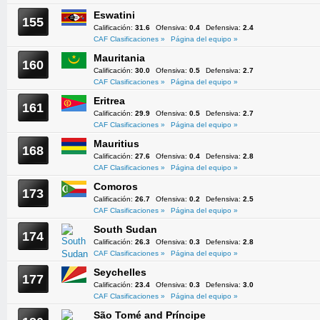
Eswatini
155
Calificación:
31.6
Ofensiva:
0.4
Defensiva:
2.4
CAF Clasificaciones »
Página del equipo »
Mauritania
160
Calificación:
30.0
Ofensiva:
0.5
Defensiva:
2.7
CAF Clasificaciones »
Página del equipo »
Eritrea
161
Calificación:
29.9
Ofensiva:
0.5
Defensiva:
2.7
CAF Clasificaciones »
Página del equipo »
Mauritius
168
Calificación:
27.6
Ofensiva:
0.4
Defensiva:
2.8
CAF Clasificaciones »
Página del equipo »
Comoros
173
Calificación:
26.7
Ofensiva:
0.2
Defensiva:
2.5
CAF Clasificaciones »
Página del equipo »
South Sudan
174
Calificación:
26.3
Ofensiva:
0.3
Defensiva:
2.8
CAF Clasificaciones »
Página del equipo »
Seychelles
177
Calificación:
23.4
Ofensiva:
0.3
Defensiva:
3.0
CAF Clasificaciones »
Página del equipo »
São Tomé and Príncipe