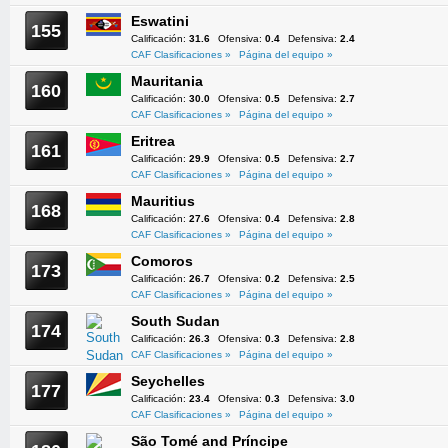
Eswatini
155
Calificación:
31.6
Ofensiva:
0.4
Defensiva:
2.4
CAF Clasificaciones »
Página del equipo »
Mauritania
160
Calificación:
30.0
Ofensiva:
0.5
Defensiva:
2.7
CAF Clasificaciones »
Página del equipo »
Eritrea
161
Calificación:
29.9
Ofensiva:
0.5
Defensiva:
2.7
CAF Clasificaciones »
Página del equipo »
Mauritius
168
Calificación:
27.6
Ofensiva:
0.4
Defensiva:
2.8
CAF Clasificaciones »
Página del equipo »
Comoros
173
Calificación:
26.7
Ofensiva:
0.2
Defensiva:
2.5
CAF Clasificaciones »
Página del equipo »
South Sudan
174
Calificación:
26.3
Ofensiva:
0.3
Defensiva:
2.8
CAF Clasificaciones »
Página del equipo »
Seychelles
177
Calificación:
23.4
Ofensiva:
0.3
Defensiva:
3.0
CAF Clasificaciones »
Página del equipo »
São Tomé and Príncipe