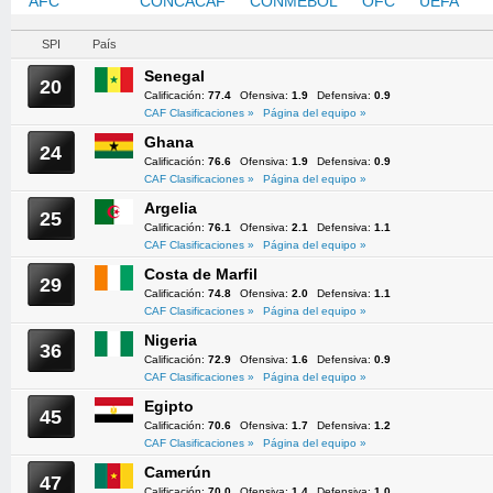
AFC
CAF
CONCACAF
CONMEBOL
OFC
UEFA
SPI
País
Senegal
20
Calificación:
77.4
Ofensiva:
1.9
Defensiva:
0.9
CAF Clasificaciones »
Página del equipo »
Ghana
24
Calificación:
76.6
Ofensiva:
1.9
Defensiva:
0.9
CAF Clasificaciones »
Página del equipo »
Argelia
25
Calificación:
76.1
Ofensiva:
2.1
Defensiva:
1.1
CAF Clasificaciones »
Página del equipo »
Costa de Marfil
29
Calificación:
74.8
Ofensiva:
2.0
Defensiva:
1.1
CAF Clasificaciones »
Página del equipo »
Nigeria
36
Calificación:
72.9
Ofensiva:
1.6
Defensiva:
0.9
CAF Clasificaciones »
Página del equipo »
Egipto
45
Calificación:
70.6
Ofensiva:
1.7
Defensiva:
1.2
CAF Clasificaciones »
Página del equipo »
Camerún
47
Calificación:
70.0
Ofensiva:
1.4
Defensiva:
1.0