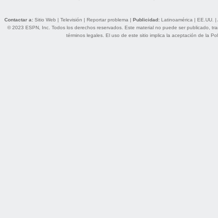
Contactar a:
Sitio Web
|
Televisión
|
Reportar problema
|
Publicidad:
Latinoamérica
|
EE.UU.
|
© 2023 ESPN, Inc. Todos los derechos reservados. Este material no puede ser publicado, trans
términos legales
. El uso de este sitio implica la aceptación de la
Pol