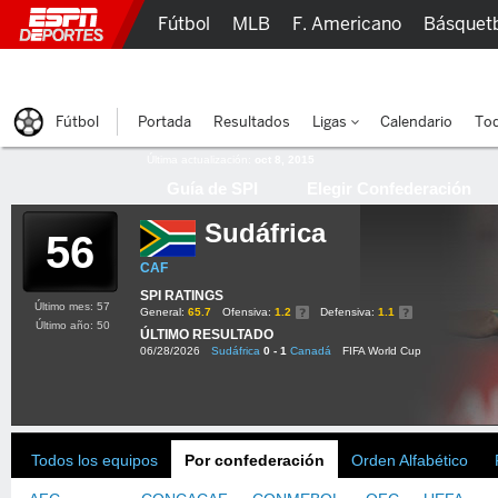
Fútbol
MLB
F. Americano
Básquet
Lucha Libre
Olímpicos
Más Deportes
Fútbol
Portada
Resultados
Ligas
Calendario
Tod
Última actualización:
oct 8, 2015
Guía de SPI
Elegir Confederación
Sudáfrica
56
CAF
SPI RATINGS
Último mes: 57
General:
65.7
Ofensiva:
1.2
Defensiva:
1.1
Último año: 50
ÚLTIMO RESULTADO
06/28/2026
Sudáfrica
0 - 1
Canadá
FIFA World Cup
Todos los equipos
Por confederación
Orden Alfabético