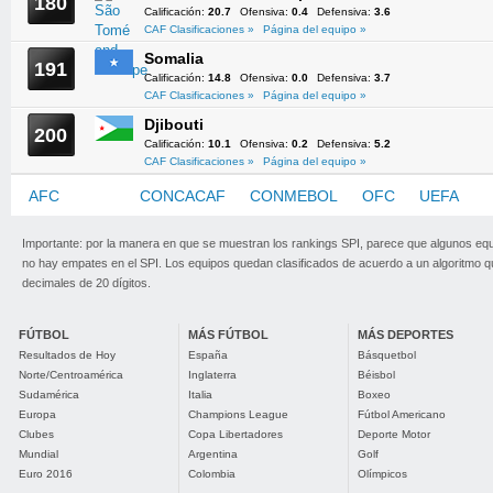
180
Calificación:
20.7
Ofensiva:
0.4
Defensiva:
3.6
CAF Clasificaciones »
Página del equipo »
Somalia
191
Calificación:
14.8
Ofensiva:
0.0
Defensiva:
3.7
CAF Clasificaciones »
Página del equipo »
Djibouti
200
Calificación:
10.1
Ofensiva:
0.2
Defensiva:
5.2
CAF Clasificaciones »
Página del equipo »
AFC
CAF
CONCACAF
CONMEBOL
OFC
UEFA
Importante: por la manera en que se muestran los rankings SPI, parece que algunos eq
no hay empates en el SPI. Los equipos quedan clasificados de acuerdo a un algoritmo 
decimales de 20 dígitos.
FÚTBOL
MÁS FÚTBOL
MÁS DEPORTES
Resultados de Hoy
España
Básquetbol
Norte/Centroamérica
Inglaterra
Béisbol
Sudamérica
Italia
Boxeo
Europa
Champions League
Fútbol Americano
Clubes
Copa Libertadores
Deporte Motor
Mundial
Argentina
Golf
Euro 2016
Colombia
Olímpicos