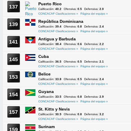
Puerto Rico
137
Calificación:
40.2
Ofensiva:
0.5
Defensiva:
2.0
CONCACAF Clasificaciones »
Página del equipo »
República Dominicana
139
Calificación:
39.4
Ofensiva:
0.8
Defensiva:
2.4
CONCACAF Clasificaciones »
Página del equipo »
Antigua y Barbuda
141
Calificación:
38.4
Ofensiva:
0.6
Defensiva:
2.2
CONCACAF Clasificaciones »
Página del equipo »
Cuba
145
Calificación:
36.5
Ofensiva:
0.5
Defensiva:
2.1
CONCACAF Clasificaciones »
Página del equipo »
Belice
153
Calificación:
33.8
Ofensiva:
0.5
Defensiva:
2.4
CONCACAF Clasificaciones »
Página del equipo »
Guyana
154
Calificación:
33.5
Ofensiva:
0.8
Defensiva:
2.9
CONCACAF Clasificaciones »
Página del equipo »
St. Kitts y Nevis
157
Calificación:
30.5
Ofensiva:
0.8
Defensiva:
3.2
CONCACAF Clasificaciones »
Página del equipo »
Surinam
159