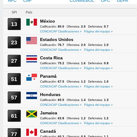
AFC
CAF
CONCACAF
CONMEBOL
OFC
UEFA
SPI
País
México
13
Calificación:
80.0
Ofensiva:
2.0
Defensiva:
0.7
CONCACAF Clasificaciones »
Página del equipo »
Estados Unidos
23
Calificación:
76.7
Ofensiva:
2.0
Defensiva:
1.0
CONCACAF Clasificaciones »
Página del equipo »
Costa Rica
27
Calificación:
75.2
Ofensiva:
1.6
Defensiva:
0.8
CONCACAF Clasificaciones »
Página del equipo »
Panamá
51
Calificación:
67.5
Ofensiva:
1.2
Defensiva:
1.0
CONCACAF Clasificaciones »
Página del equipo »
Honduras
57
Calificación:
65.5
Ofensiva:
1.4
Defensiva:
1.3
CONCACAF Clasificaciones »
Página del equipo »
Jamaica
61
Calificación:
63.8
Ofensiva:
1.2
Defensiva:
1.2
CONCACAF Clasificaciones »
Página del equipo »
Canadá
77
Calificación:
60.3
Ofensiva:
0.9
Defensiva:
1.1