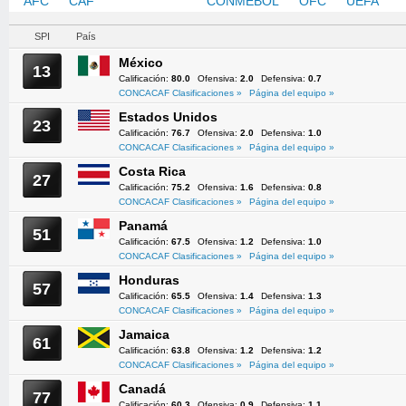
AFC
CAF
CONCACAF
CONMEBOL
OFC
UEFA
SPI
País
México
13
Calificación:
80.0
Ofensiva:
2.0
Defensiva:
0.7
CONCACAF Clasificaciones »
Página del equipo »
Estados Unidos
23
Calificación:
76.7
Ofensiva:
2.0
Defensiva:
1.0
CONCACAF Clasificaciones »
Página del equipo »
Costa Rica
27
Calificación:
75.2
Ofensiva:
1.6
Defensiva:
0.8
CONCACAF Clasificaciones »
Página del equipo »
Panamá
51
Calificación:
67.5
Ofensiva:
1.2
Defensiva:
1.0
CONCACAF Clasificaciones »
Página del equipo »
Honduras
57
Calificación:
65.5
Ofensiva:
1.4
Defensiva:
1.3
CONCACAF Clasificaciones »
Página del equipo »
Jamaica
61
Calificación:
63.8
Ofensiva:
1.2
Defensiva:
1.2
CONCACAF Clasificaciones »
Página del equipo »
Canadá
77
Calificación:
60.3
Ofensiva:
0.9
Defensiva:
1.1