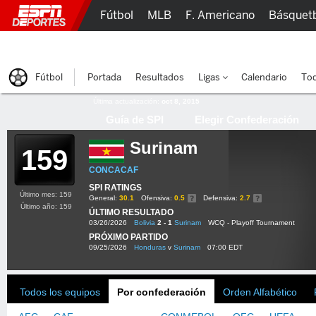
Fútbol
MLB
F. Americano
Básquet
Lucha Libre
Olímpicos
Más Deportes
Fútbol
Portada
Resultados
Ligas
Calendario
Tod
Última actualización:
oct 8, 2015
Guía de SPI
Elegir Confederación
Surinam
159
CONCACAF
SPI RATINGS
Último mes: 159
General:
30.1
Ofensiva:
0.5
Defensiva:
2.7
Último año: 159
ÚLTIMO RESULTADO
03/26/2026
Bolivia
2 - 1
Surinam
WCQ - Playoff Tournament
PRÓXIMO PARTIDO
09/25/2026
Honduras
v
Surinam
07:00 EDT
Todos los equipos
Por confederación
Orden Alfabético