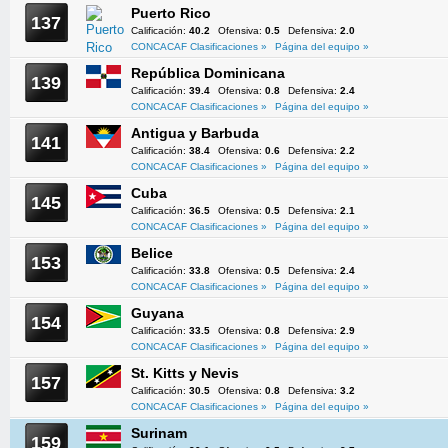
Puerto Rico
137
Calificación:
40.2
Ofensiva:
0.5
Defensiva:
2.0
CONCACAF Clasificaciones »
Página del equipo »
República Dominicana
139
Calificación:
39.4
Ofensiva:
0.8
Defensiva:
2.4
CONCACAF Clasificaciones »
Página del equipo »
Antigua y Barbuda
141
Calificación:
38.4
Ofensiva:
0.6
Defensiva:
2.2
CONCACAF Clasificaciones »
Página del equipo »
Cuba
145
Calificación:
36.5
Ofensiva:
0.5
Defensiva:
2.1
CONCACAF Clasificaciones »
Página del equipo »
Belice
153
Calificación:
33.8
Ofensiva:
0.5
Defensiva:
2.4
CONCACAF Clasificaciones »
Página del equipo »
Guyana
154
Calificación:
33.5
Ofensiva:
0.8
Defensiva:
2.9
CONCACAF Clasificaciones »
Página del equipo »
St. Kitts y Nevis
157
Calificación:
30.5
Ofensiva:
0.8
Defensiva:
3.2
CONCACAF Clasificaciones »
Página del equipo »
Surinam
159