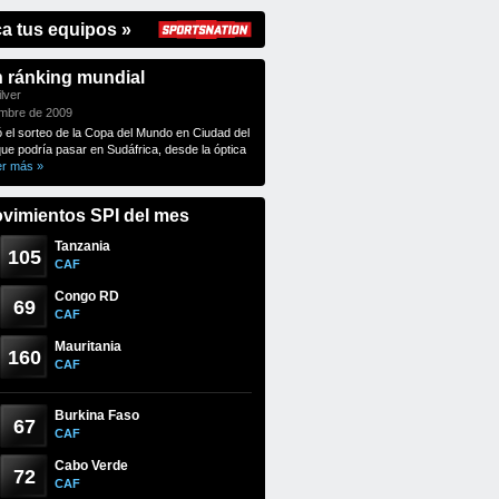
ca tus equipos »
n ránking mundial
lver
embre de 2009
ó el sorteo de la Copa del Mundo en Ciudad del
que podría pasar en Sudáfrica, desde la óptica
er más »
vimientos SPI del mes
Tanzania
105
CAF
Congo RD
69
CAF
Mauritania
160
CAF
Burkina Faso
67
CAF
Cabo Verde
72
CAF