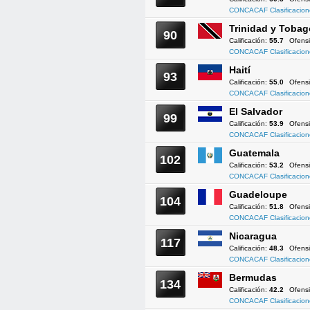
CONCACAF Clasificacion
Trinidad y Tobag
90
Calificación:
55.7
Ofens
CONCACAF Clasificacion
Haití
93
Calificación:
55.0
Ofens
CONCACAF Clasificacion
El Salvador
99
Calificación:
53.9
Ofens
CONCACAF Clasificacion
Guatemala
102
Calificación:
53.2
Ofens
CONCACAF Clasificacion
Guadeloupe
104
Calificación:
51.8
Ofens
CONCACAF Clasificacion
Nicaragua
117
Calificación:
48.3
Ofens
CONCACAF Clasificacion
Bermudas
134
Calificación:
42.2
Ofens
CONCACAF Clasificacion