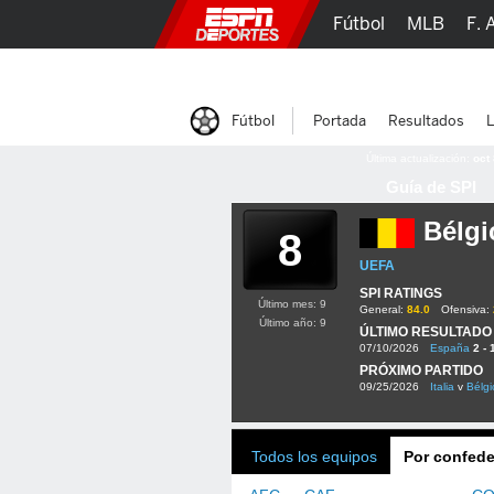
Fútbol
MLB
F. 
Lucha Libre
Olím
Fútbol
Portada
Resultados
L
Última actualización:
oct
Guía de SPI
Bélgi
8
UEFA
SPI RATINGS
Último mes: 9
General:
84.0
Ofensiva:
Último año: 9
ÚLTIMO RESULTADO
07/10/2026
España
2 - 
PRÓXIMO PARTIDO
09/25/2026
Italia
v
Bélgi
Todos los equipos
Por confede