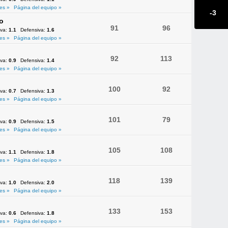
es »
Página del equipo »
-3
o
91
96
iva:
1.1
Defensiva:
1.6
es »
Página del equipo »
92
113
iva:
0.9
Defensiva:
1.4
es »
Página del equipo »
100
92
iva:
0.7
Defensiva:
1.3
es »
Página del equipo »
101
79
iva:
0.9
Defensiva:
1.5
es »
Página del equipo »
105
108
iva:
1.1
Defensiva:
1.8
es »
Página del equipo »
118
139
iva:
1.0
Defensiva:
2.0
es »
Página del equipo »
133
153
iva:
0.6
Defensiva:
1.8
es »
Página del equipo »