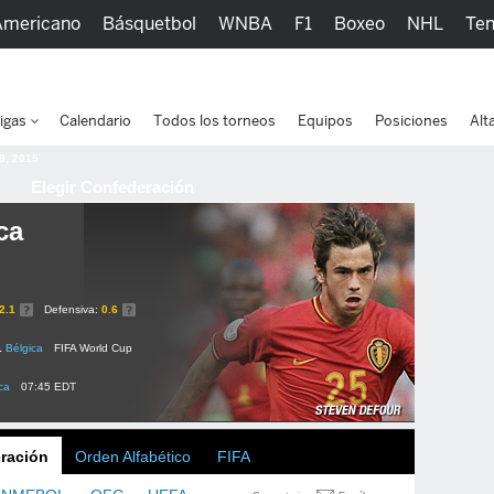
Americano
Básquetbol
WNBA
F1
Boxeo
NHL
Ten
picos
Más Deportes
Watc
igas
Calendario
Todos los torneos
Equipos
Posiciones
Alt
 8, 2015
Elegir Confederación
ca
2.1
Defensiva:
0.6
1
Bélgica
FIFA World Cup
ca
07:45 EDT
ración
Orden Alfabético
FIFA