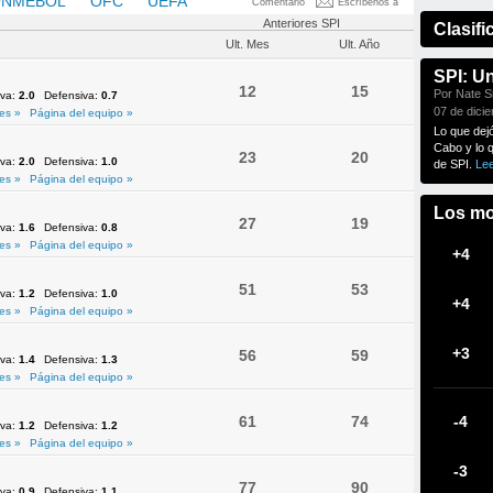
NMEBOL
OFC
UEFA
Comentario
Escríbenos a
Anteriores SPI
Clasifi
Ult. Mes
Ult. Año
SPI: U
12
15
Por Nate Si
iva:
2.0
Defensiva:
0.7
07 de dici
es »
Página del equipo »
Lo que dej
Cabo y lo 
23
20
iva:
2.0
Defensiva:
1.0
de SPI.
Le
es »
Página del equipo »
Los mo
27
19
iva:
1.6
Defensiva:
0.8
es »
Página del equipo »
+4
51
53
iva:
1.2
Defensiva:
1.0
+4
es »
Página del equipo »
+3
56
59
iva:
1.4
Defensiva:
1.3
es »
Página del equipo »
61
74
-4
iva:
1.2
Defensiva:
1.2
es »
Página del equipo »
-3
77
90
iva:
0.9
Defensiva:
1.1