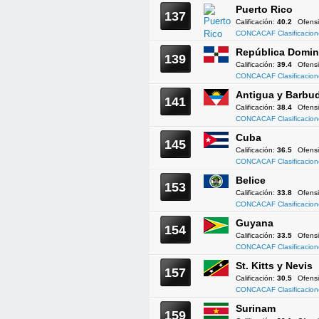
Puerto Rico
137
Calificación:
40.2
Ofens
CONCACAF Clasificacion
República Domin
139
Calificación:
39.4
Ofens
CONCACAF Clasificacion
Antigua y Barbu
141
Calificación:
38.4
Ofens
CONCACAF Clasificacion
Cuba
145
Calificación:
36.5
Ofens
CONCACAF Clasificacion
Belice
153
Calificación:
33.8
Ofens
CONCACAF Clasificacion
Guyana
154
Calificación:
33.5
Ofens
CONCACAF Clasificacion
St. Kitts y Nevis
157
Calificación:
30.5
Ofens
CONCACAF Clasificacion
Surinam
159