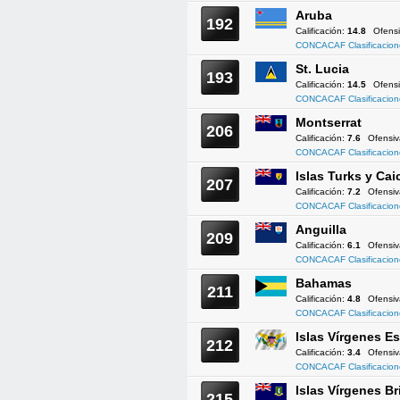
Aruba
192
Calificación:
14.8
Ofens
CONCACAF Clasificacion
St. Lucia
193
Calificación:
14.5
Ofens
CONCACAF Clasificacion
Montserrat
206
Calificación:
7.6
Ofensi
CONCACAF Clasificacion
Islas Turks y Cai
207
Calificación:
7.2
Ofensi
CONCACAF Clasificacion
Anguilla
209
Calificación:
6.1
Ofensi
CONCACAF Clasificacion
Bahamas
211
Calificación:
4.8
Ofensi
CONCACAF Clasificacion
Islas Vírgenes 
212
Calificación:
3.4
Ofensi
CONCACAF Clasificacion
Islas Vírgenes Br
215