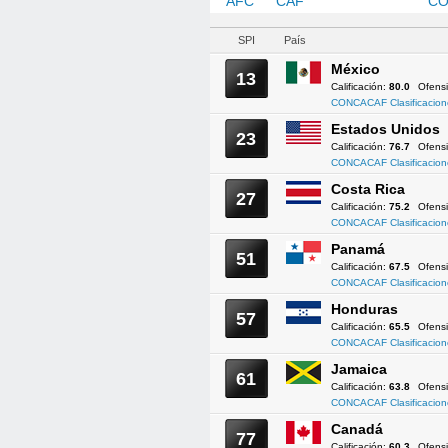
AFC
CAF
CONCACAF
CO
SPI
País
México
13
Calificación:
80.0
Ofens
CONCACAF Clasificacion
Estados Unidos
23
Calificación:
76.7
Ofens
CONCACAF Clasificacion
Costa Rica
27
Calificación:
75.2
Ofens
CONCACAF Clasificacion
Panamá
51
Calificación:
67.5
Ofens
CONCACAF Clasificacion
Honduras
57
Calificación:
65.5
Ofens
CONCACAF Clasificacion
Jamaica
61
Calificación:
63.8
Ofens
CONCACAF Clasificacion
Canadá
77
Calificación:
60.3
Ofens