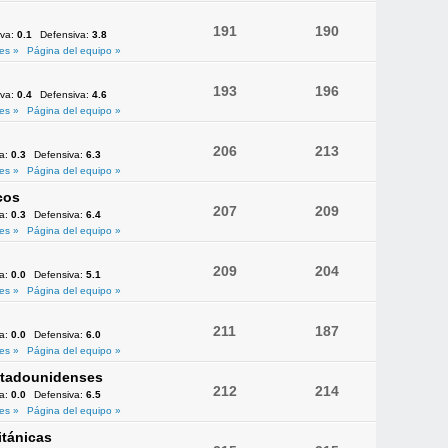
191
190
iva:
0.1
Defensiva:
3.8
es »
Página del equipo »
193
196
iva:
0.4
Defensiva:
4.6
es »
Página del equipo »
206
213
va:
0.3
Defensiva:
6.3
es »
Página del equipo »
cos
207
209
va:
0.3
Defensiva:
6.4
es »
Página del equipo »
209
204
va:
0.0
Defensiva:
5.1
es »
Página del equipo »
211
187
va:
0.0
Defensiva:
6.0
es »
Página del equipo »
Estadounidenses
212
214
va:
0.0
Defensiva:
6.5
es »
Página del equipo »
itánicas