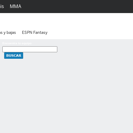
is
MMA
h
Juegos
Ediciones
as y bajas
ESPN Fantasy
Encuentra tu equipo