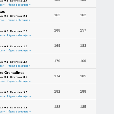
iva:
0.5
Defensiva:
2.7
es »
Página del equipo »
sas
162
162
iva:
0.3
Defensiva:
2.4
es »
Página del equipo »
168
157
iva:
0.5
Defensiva:
2.9
es »
Página del equipo »
169
183
iva:
0.2
Defensiva:
2.5
es »
Página del equipo »
170
169
iva:
0.1
Defensiva:
2.4
es »
Página del equipo »
the Grenadines
174
165
iva:
0.4
Defensiva:
3.0
es »
Página del equipo »
182
188
iva:
0.0
Defensiva:
3.0
es »
Página del equipo »
188
185
iva:
0.1
Defensiva:
3.6
es »
Página del equipo »