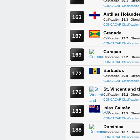
Calificación:
30.1
Ofens
CONCACAF Clasificacion
Antillas Holande
163
Calificación:
29.3
Ofens
CONCACAF Clasificacion
Granada
167
Calificación:
27.7
Ofens
CONCACAF Clasificacion
Curaçao
169
Calificación:
27.2
Ofens
CONCACAF Clasificacion
Barbados
172
Calificación:
26.8
Ofens
CONCACAF Clasificacion
St. Vincent and 
176
Calificación:
25.2
Ofens
CONCACAF Clasificacion
Islas Caimán
183
Calificación:
19.5
Ofens
CONCACAF Clasificacion
Dominica
188
Calificación:
16.7
Ofens
CONCACAF Clasificacion