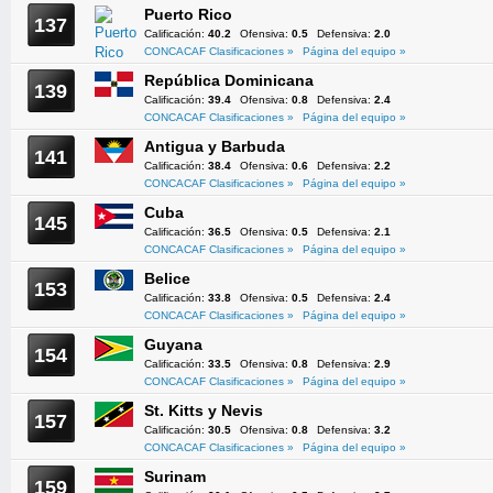
Puerto Rico
137
Calificación:
40.2
Ofensiva:
0.5
Defensiva:
2.0
CONCACAF Clasificaciones »
Página del equipo »
República Dominicana
139
Calificación:
39.4
Ofensiva:
0.8
Defensiva:
2.4
CONCACAF Clasificaciones »
Página del equipo »
Antigua y Barbuda
141
Calificación:
38.4
Ofensiva:
0.6
Defensiva:
2.2
CONCACAF Clasificaciones »
Página del equipo »
Cuba
145
Calificación:
36.5
Ofensiva:
0.5
Defensiva:
2.1
CONCACAF Clasificaciones »
Página del equipo »
Belice
153
Calificación:
33.8
Ofensiva:
0.5
Defensiva:
2.4
CONCACAF Clasificaciones »
Página del equipo »
Guyana
154
Calificación:
33.5
Ofensiva:
0.8
Defensiva:
2.9
CONCACAF Clasificaciones »
Página del equipo »
St. Kitts y Nevis
157
Calificación:
30.5
Ofensiva:
0.8
Defensiva:
3.2
CONCACAF Clasificaciones »
Página del equipo »
Surinam
159