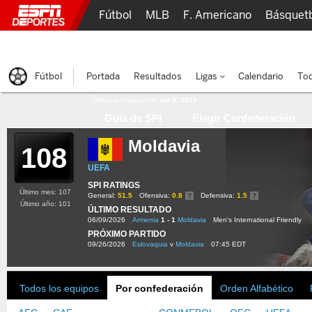
Fútbol
MLB
F. Americano
Básquet
Lucha Libre
Olímpicos
Más Deportes
Fútbol
Portada
Resultados
Ligas
Calendario
Tod
Última actualización:
oct 8, 2015
Guía de SPI
Elegir Confederación
Moldavia
108
UEFA
SPI RATINGS
Último mes: 107
General:
51.5
Ofensiva:
0.8
Defensiva:
1.5
Último año: 101
ÚLTIMO RESULTADO
06/09/2026
Armenia
1 - 1
Moldavia
Men's International Friendly
PRÓXIMO PARTIDO
09/26/2026
Eslovaquia
v
Moldavia
07:45 EDT
Todos los equipos
Por confederación
Orden Alfabético