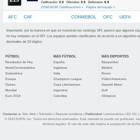
Calificación:
2.0
Ofensiva:
0.0
Defensiva:
6.9
CONCACAF Clasificaciones »
Página del equipo »
AFC
CAF
CONCACAF
CONMEBOL
OFC
UEFA
Importante: por la manera en que se muestran los rankings SPI, parece que algunos eq
no hay empates en el SPI. Los equipos quedan clasificados de acuerdo a un algoritmo 
decimales de 20 dígitos.
FÚTBOL
MÁS FÚTBOL
MÁS DEPORTES
Resultados de Hoy
España
Básquetbol
Norte/Centroamérica
Inglaterra
Béisbol
Sudamérica
Italia
Boxeo
Europa
Champions League
Fútbol Americano
Clubes
Copa Libertadores
Deporte Motor
Mundial
Argentina
Golf
Euro 2016
Colombia
Olímpicos
Contactar a:
Sitio Web
|
Televisión
|
Reportar problema
|
Publicidad:
Latinoamérica
|
EE.UU.
|
© 2023 ESPN, Inc. Todos los derechos reservados. Este material no puede ser publicado, trans
términos legales
. El uso de este sitio implica la aceptación de la
Pol