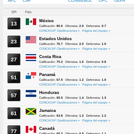
AFC
CAF
CONCACAF
CONMEBOL
OFC
UEFA
SPI
País
México
13
Calificación:
80.0
Ofensiva:
2.0
Defensiva:
0.7
CONCACAF Clasificaciones »
Página del equipo »
Estados Unidos
23
Calificación:
76.7
Ofensiva:
2.0
Defensiva:
1.0
CONCACAF Clasificaciones »
Página del equipo »
Costa Rica
27
Calificación:
75.2
Ofensiva:
1.6
Defensiva:
0.8
CONCACAF Clasificaciones »
Página del equipo »
Panamá
51
Calificación:
67.5
Ofensiva:
1.2
Defensiva:
1.0
CONCACAF Clasificaciones »
Página del equipo »
Honduras
57
Calificación:
65.5
Ofensiva:
1.4
Defensiva:
1.3
CONCACAF Clasificaciones »
Página del equipo »
Jamaica
61
Calificación:
63.8
Ofensiva:
1.2
Defensiva:
1.2
CONCACAF Clasificaciones »
Página del equipo »
Canadá
77
Calificación:
60.3
Ofensiva:
0.9
Defensiva:
1.1