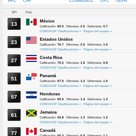
AFC
CAF
CONCACAF
CONMEBOL
OFC
UEFA
SPI
País
México
13
Calificación:
80.0
Ofensiva:
2.0
Defensiva:
0.7
CONCACAF Clasificaciones »
Página del equipo »
Estados Unidos
23
Calificación:
76.7
Ofensiva:
2.0
Defensiva:
1.0
CONCACAF Clasificaciones »
Página del equipo »
Costa Rica
27
Calificación:
75.2
Ofensiva:
1.6
Defensiva:
0.8
CONCACAF Clasificaciones »
Página del equipo »
Panamá
51
Calificación:
67.5
Ofensiva:
1.2
Defensiva:
1.0
CONCACAF Clasificaciones »
Página del equipo »
Honduras
57
Calificación:
65.5
Ofensiva:
1.4
Defensiva:
1.3
CONCACAF Clasificaciones »
Página del equipo »
Jamaica
61
Calificación:
63.8
Ofensiva:
1.2
Defensiva:
1.2
CONCACAF Clasificaciones »
Página del equipo »
Canadá
77
Calificación:
60.3
Ofensiva:
0.9
Defensiva:
1.1