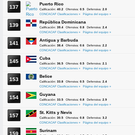
Puerto Rico
137
Calificación:
40.2
Ofensiva:
0.5
Defensiva:
2.0
CONCACAF Clasificaciones »
Página del equipo »
República Dominicana
139
Calificación:
39.4
Ofensiva:
0.8
Defensiva:
2.4
CONCACAF Clasificaciones »
Página del equipo »
Antigua y Barbuda
141
Calificación:
38.4
Ofensiva:
0.6
Defensiva:
2.2
CONCACAF Clasificaciones »
Página del equipo »
Cuba
145
Calificación:
36.5
Ofensiva:
0.5
Defensiva:
2.1
CONCACAF Clasificaciones »
Página del equipo »
Belice
153
Calificación:
33.8
Ofensiva:
0.5
Defensiva:
2.4
CONCACAF Clasificaciones »
Página del equipo »
Guyana
154
Calificación:
33.5
Ofensiva:
0.8
Defensiva:
2.9
CONCACAF Clasificaciones »
Página del equipo »
St. Kitts y Nevis
157
Calificación:
30.5
Ofensiva:
0.8
Defensiva:
3.2
CONCACAF Clasificaciones »
Página del equipo »
Surinam
159