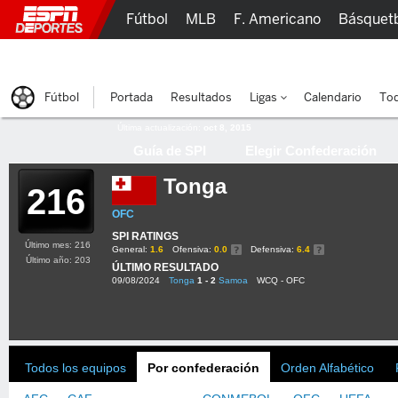
Fútbol
MLB
F. Americano
Básquet
Lucha Libre
Olímpicos
Más Deportes
Fútbol
Portada
Resultados
Ligas
Calendario
Tod
Última actualización:
oct 8, 2015
Guía de SPI
Elegir Confederación
Tonga
216
OFC
SPI RATINGS
Último mes: 216
General:
1.6
Ofensiva:
0.0
Defensiva:
6.4
Último año: 203
ÚLTIMO RESULTADO
09/08/2024
Tonga
1 - 2
Samoa
WCQ - OFC
Todos los equipos
Por confederación
Orden Alfabético