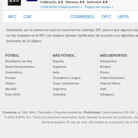
Calificación:
2.0
Ofensiva:
0.0
Defensiva:
6.9
CONCACAF Clasificaciones »
Página del equipo »
AFC
CAF
CONCACAF
CONMEBOL
OFC
UEFA
Importante: por la manera en que se muestran los rankings SPI, parece que algunos eq
no hay empates en el SPI. Los equipos quedan clasificados de acuerdo a un algoritmo 
decimales de 20 dígitos.
FÚTBOL
MÁS FÚTBOL
MÁS DEPORTES
Resultados de Hoy
España
Básquetbol
Norte/Centroamérica
Inglaterra
Béisbol
Sudamérica
Italia
Boxeo
Europa
Champions League
Fútbol Americano
Clubes
Copa Libertadores
Deporte Motor
Mundial
Argentina
Golf
Euro 2016
Colombia
Olímpicos
Contactar a:
Sitio Web
|
Televisión
|
Reportar problema
|
Publicidad:
Latinoamérica
|
EE.UU.
|
© 2023 ESPN, Inc. Todos los derechos reservados. Este material no puede ser publicado, trans
términos legales
. El uso de este sitio implica la aceptación de la
Pol