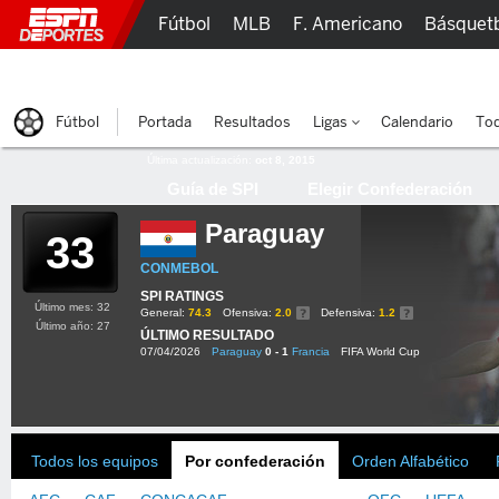
Fútbol
MLB
F. Americano
Básquet
Lucha Libre
Olímpicos
Más Deportes
Fútbol
Portada
Resultados
Ligas
Calendario
Tod
Última actualización:
oct 8, 2015
Guía de SPI
Elegir Confederación
Paraguay
33
CONMEBOL
SPI RATINGS
Último mes: 32
General:
74.3
Ofensiva:
2.0
Defensiva:
1.2
Último año: 27
ÚLTIMO RESULTADO
07/04/2026
Paraguay
0 - 1
Francia
FIFA World Cup
Todos los equipos
Por confederación
Orden Alfabético