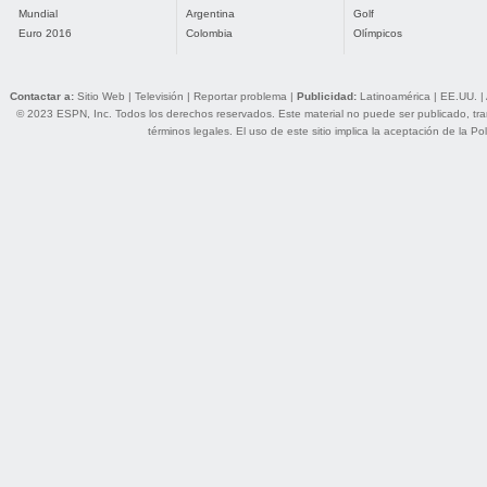
Mundial
Argentina
Golf
Euro 2016
Colombia
Olímpicos
Contactar a:
Sitio Web
|
Televisión
|
Reportar problema
|
Publicidad:
Latinoamérica
|
EE.UU.
|
© 2023 ESPN, Inc. Todos los derechos reservados. Este material no puede ser publicado, trans
términos legales
. El uso de este sitio implica la aceptación de la
Pol