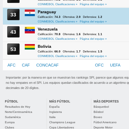
CONMEBOL Clasificaciones »
Página del equipo »
Paraguay
33
Calificación:
74.3
Ofensiva:
2.0
Defensiva:
1.2
CONMEBOL Clasificaciones »
Página del equipo »
Venezuela
43
Calificación:
70.8
Ofensiva:
1.6
Defensiva:
1.1
CONMEBOL Clasificaciones »
Página del equipo »
Bolivia
53
Calificación:
66.0
Ofensiva:
1.7
Defensiva:
1.5
CONMEBOL Clasificaciones »
Página del equipo »
AFC
CAF
CONCACAF
CONMEBOL
OFC
UEFA
Importante: por la manera en que se muestran los rankings SPI, parece que algunos eq
no hay empates en el SPI. Los equipos quedan clasificados de acuerdo a un algoritmo 
decimales de 20 dígitos.
FÚTBOL
MÁS FÚTBOL
MÁS DEPORTES
Resultados de Hoy
España
Básquetbol
Norte/Centroamérica
Inglaterra
Béisbol
Sudamérica
Italia
Boxeo
Europa
Champions League
Fútbol Americano
Clubes
Copa Libertadores
Deporte Motor