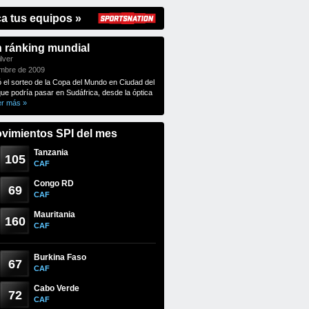
ca tus equipos »
n ránking mundial
lver
embre de 2009
ó el sorteo de la Copa del Mundo en Ciudad del
que podría pasar en Sudáfrica, desde la óptica
er más »
vimientos SPI del mes
Tanzania
105
CAF
Congo RD
69
CAF
Mauritania
160
CAF
Burkina Faso
67
CAF
Cabo Verde
72
CAF