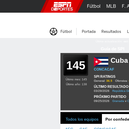
Fútbol
MLB
F. 
Lucha Libre
Olím
Fútbol
Portada
Resultados
L
Última actualización:
oct
Guía de SPI
Cuba
145
CONCACAF
SPI RATINGS
Último mes: 145
General:
36.5
Ofensiva:
Último año: 138
ÚLTIMO RESULTADO
03/29/2026
República D
PRÓXIMO PARTIDO
09/25/2026
Granada
v
Todos los equipos
Por confede