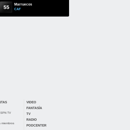
Marruecos
55
CAF
NTAS
VIDEO
FANTASÍA
 ESPN TV
TV
RADIO
ra miembros
PODCENTER