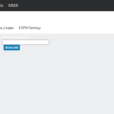
is
MMA
h
Juegos
Ediciones
as y bajas
ESPN Fantasy
Encuentra tu equipo