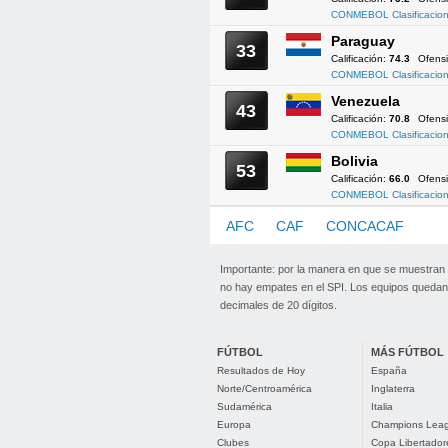
CONMEBOL Clasificacion
Paraguay
33
Calificación:
74.3
Ofens
CONMEBOL Clasificacion
Venezuela
43
Calificación:
70.8
Ofens
CONMEBOL Clasificacion
Bolivia
53
Calificación:
66.0
Ofens
CONMEBOL Clasificacion
AFC
CAF
CONCACAF
CO
Importante: por la manera en que se muestran
no hay empates en el SPI. Los equipos quedan 
decimales de 20 dígitos.
FÚTBOL
MÁS FÚTBOL
Resultados de Hoy
España
Norte/Centroamérica
Inglaterra
Sudamérica
Italia
Europa
Champions Lea
Clubes
Copa Libertador