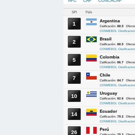
AFC
CAF
CONCACAF
CO
SPI
País
Argentina
1
Calificación:
88.5
Ofens
CONMEBOL Clasificacion
Brasil
2
Calificación:
88.5
Ofens
CONMEBOL Clasificacion
Colombia
5
Calificación:
86.7
Ofens
CONMEBOL Clasificacion
Chile
7
Calificación:
84.7
Ofens
CONMEBOL Clasificacion
Uruguay
10
Calificación:
82.6
Ofens
CONMEBOL Clasificacion
Ecuador
14
Calificación:
79.2
Ofens
CONMEBOL Clasificacion
Perú
26
Calificación:
75.2
Ofens