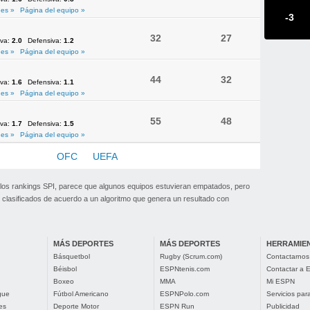
es »
Página del equipo »
-3
32
27
iva:
2.0
Defensiva:
1.2
es »
Página del equipo »
44
32
iva:
1.6
Defensiva:
1.1
es »
Página del equipo »
55
48
iva:
1.7
Defensiva:
1.5
es »
Página del equipo »
NMEBOL
OFC
UEFA
 los rankings SPI, parece que algunos equipos estuvieran empatados, pero
clasificados de acuerdo a un algoritmo que genera un resultado con
MÁS DEPORTES
MÁS DEPORTES
HERRAMIE
Básquetbol
Rugby (Scrum.com)
Contactarnos
Béisbol
ESPNtenis.com
Contactar a
Boxeo
MMA
Mi ESPN
gue
Fútbol Americano
ESPNPolo.com
Servicios pa
es
Deporte Motor
ESPN Run
Publicidad