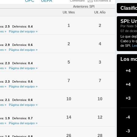
NMEBOL
OFC
UEFA
Comentario
Escríbenos a
Anteriores SPI
Clasifi
Ult. Mes
Ult. Año
SPI: U
1
2
Por Nate Si
iva:
2.5
Defensiva:
0.4
07 de dici
es »
Página del equipo »
Lo que dej
Cabo y lo 
2
4
iva:
2.9
Defensiva:
0.6
de SPI.
Le
es »
Página del equipo »
Los mo
5
3
iva:
2.3
Defensiva:
0.4
es »
Página del equipo »
+4
7
7
iva:
2.3
Defensiva:
0.6
+4
es »
Página del equipo »
+3
10
10
iva:
2.1
Defensiva:
0.6
es »
Página del equipo »
14
12
-4
iva:
1.9
Defensiva:
0.7
es »
Página del equipo »
-3
26
28
iva:
1.6
Defensiva:
0.8