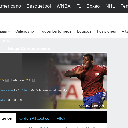
Americano
Básquetbol
WNBA
F1
Boxeo
NHL
Ten
picos
Más Deportes
Watc
igas
Calendario
Todos los torneos
Equipos
Posiciones
Alt
 8, 2015
Elegir Confederación
0.5
Defensiva:
2.1
ominicana
1 - 1
Cuba
Men's International Friendly
Cuba
07:00 EDT
ración
Orden Alfabético
FIFA