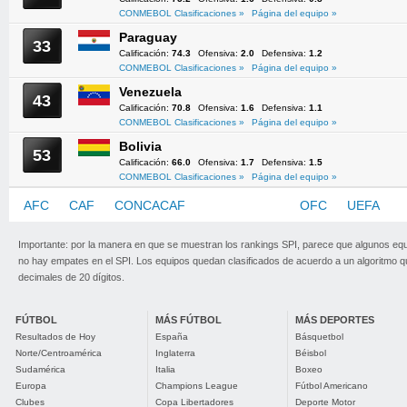
CONMEBOL Clasificaciones »
Página del equipo »
Paraguay
33
Calificación:
74.3
Ofensiva:
2.0
Defensiva:
1.2
CONMEBOL Clasificaciones »
Página del equipo »
Venezuela
43
Calificación:
70.8
Ofensiva:
1.6
Defensiva:
1.1
CONMEBOL Clasificaciones »
Página del equipo »
Bolivia
53
Calificación:
66.0
Ofensiva:
1.7
Defensiva:
1.5
CONMEBOL Clasificaciones »
Página del equipo »
AFC
CAF
CONCACAF
CONMEBOL
OFC
UEFA
Importante: por la manera en que se muestran los rankings SPI, parece que algunos eq
no hay empates en el SPI. Los equipos quedan clasificados de acuerdo a un algoritmo 
decimales de 20 dígitos.
FÚTBOL
MÁS FÚTBOL
MÁS DEPORTES
Resultados de Hoy
España
Básquetbol
Norte/Centroamérica
Inglaterra
Béisbol
Sudamérica
Italia
Boxeo
Europa
Champions League
Fútbol Americano
Clubes
Copa Libertadores
Deporte Motor