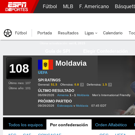
Fútbol
MLB
F. Americano
Básquet
Lucha Libre
Olímpicos
Más Deportes
Fútbol
Portada
Resultados
Ligas
Calendario
Tod
Última actualización:
oct 8, 2015
Guía de SPI
Elegir Confederación
Moldavia
108
UEFA
SPI RATINGS
Último mes: 107
General:
51.5
Ofensiva:
0.8
Defensiva:
1.5
Último año: 101
ÚLTIMO RESULTADO
06/09/2026
Armenia
1 - 1
Moldavia
Men's International Friendly
PRÓXIMO PARTIDO
09/26/2026
Eslovaquia
v
Moldavia
07:45 EDT
Todos los equipos
Por confederación
Orden Alfabético