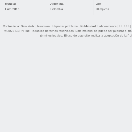
Mundial
Argentina
Golf
Euro 2016
Colombia
Olímpicos
Contactar a:
Sitio Web
|
Televisión
|
Reportar problema
|
Publicidad:
Latinoamérica
|
EE.UU.
|
© 2023 ESPN, Inc. Todos los derechos reservados. Este material no puede ser publicado, trans
términos legales
. El uso de este sitio implica la aceptación de la
Pol