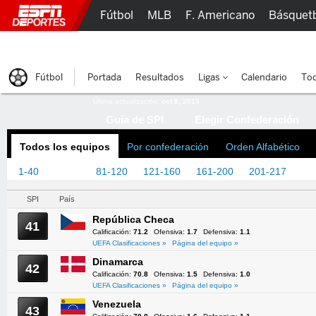
Fútbol
MLB
F. Americano
Básquet
Lucha Libre
Olímpicos
Más Deportes
Fútbol
Portada
Resultados
Ligas
Calendario
Tod
Última actualización:
oct 8, 2015
Guía de SPI
Elegir Confederación
Todos los equipos
Por confederación
Orden Alfabético
1-40
41-80
81-120
121-160
161-200
201-217
SPI
País
República Checa
41
Calificación:
71.2
Ofensiva:
1.7
Defensiva:
1.1
UEFA Clasificaciones »
Página del equipo »
Dinamarca
42
Calificación:
70.8
Ofensiva:
1.5
Defensiva:
1.0
UEFA Clasificaciones »
Página del equipo »
Venezuela
43