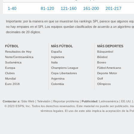
1-40
41-80
81-120
121-160
161-200
201-217
Importante: por la manera en que se muestran los rankings SPI, parece que algunos eq
no hay empates en el SPI. Los equipos quedan clasificados de acuerdo a un algoritmo 
decimales de 20 dígitos.
FÚTBOL
MÁS FÚTBOL
MÁS DEPORTES
Resultados de Hoy
España
Básquetbol
Norte/Centroamérica
Inglaterra
Béisbol
Sudamérica
Italia
Boxeo
Europa
Champions League
Fútbol Americano
Clubes
Copa Libertadores
Deporte Motor
Mundial
Argentina
Golf
Euro 2016
Colombia
Olímpicos
Contactar a:
Sitio Web
|
Televisión
|
Reportar problema
|
Publicidad:
Latinoamérica
|
EE.UU.
|
© 2023 ESPN, Inc. Todos los derechos reservados. Este material no puede ser publicado, trans
términos legales
. El uso de este sitio implica la aceptación de la
Pol