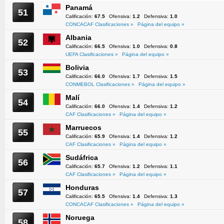
Panamá
51
Calificación:
67.5
Ofensiva:
1.2
Defensiva:
1.0
CONCACAF Clasificaciones »
Página del equipo »
Albania
52
Calificación:
66.5
Ofensiva:
1.0
Defensiva:
0.8
UEFA Clasificaciones »
Página del equipo »
Bolivia
53
Calificación:
66.0
Ofensiva:
1.7
Defensiva:
1.5
CONMEBOL Clasificaciones »
Página del equipo »
Malí
54
Calificación:
66.0
Ofensiva:
1.4
Defensiva:
1.2
CAF Clasificaciones »
Página del equipo »
Marruecos
55
Calificación:
65.9
Ofensiva:
1.4
Defensiva:
1.2
CAF Clasificaciones »
Página del equipo »
Sudáfrica
56
Calificación:
65.7
Ofensiva:
1.2
Defensiva:
1.1
CAF Clasificaciones »
Página del equipo »
Honduras
57
Calificación:
65.5
Ofensiva:
1.4
Defensiva:
1.3
CONCACAF Clasificaciones »
Página del equipo »
Noruega
58