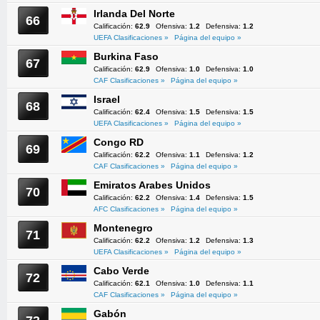
Irlanda Del Norte
66
Calificación:
62.9
Ofensiva:
1.2
Defensiva:
1.2
UEFA Clasificaciones »
Página del equipo »
Burkina Faso
67
Calificación:
62.9
Ofensiva:
1.0
Defensiva:
1.0
CAF Clasificaciones »
Página del equipo »
Israel
68
Calificación:
62.4
Ofensiva:
1.5
Defensiva:
1.5
UEFA Clasificaciones »
Página del equipo »
Congo RD
69
Calificación:
62.2
Ofensiva:
1.1
Defensiva:
1.2
CAF Clasificaciones »
Página del equipo »
Emiratos Arabes Unidos
70
Calificación:
62.2
Ofensiva:
1.4
Defensiva:
1.5
AFC Clasificaciones »
Página del equipo »
Montenegro
71
Calificación:
62.2
Ofensiva:
1.2
Defensiva:
1.3
UEFA Clasificaciones »
Página del equipo »
Cabo Verde
72
Calificación:
62.1
Ofensiva:
1.0
Defensiva:
1.1
CAF Clasificaciones »
Página del equipo »
Gabón