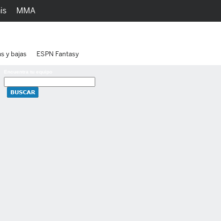
is
MMA
h
Juegos
Ediciones
as y bajas
ESPN Fantasy
Encuentra tu equipo