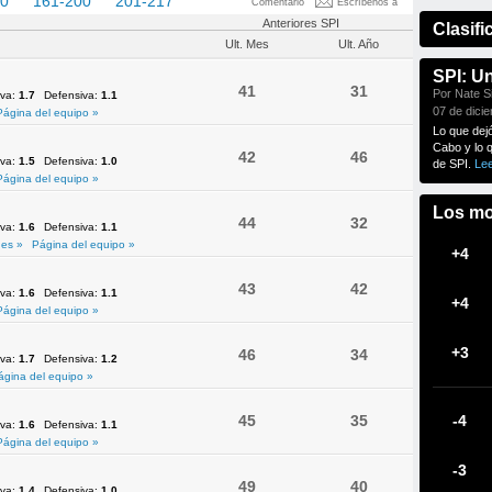
60
161-200
201-217
Comentario
Escríbenos a
Anteriores SPI
Clasifi
Ult. Mes
Ult. Año
SPI: U
41
31
Por Nate Si
iva:
1.7
Defensiva:
1.1
07 de dici
Página del equipo »
Lo que dej
Cabo y lo 
42
46
iva:
1.5
Defensiva:
1.0
de SPI.
Le
Página del equipo »
Los mo
44
32
iva:
1.6
Defensiva:
1.1
es »
Página del equipo »
+4
43
42
iva:
1.6
Defensiva:
1.1
+4
Página del equipo »
+3
46
34
iva:
1.7
Defensiva:
1.2
ágina del equipo »
45
35
-4
iva:
1.6
Defensiva:
1.1
Página del equipo »
-3
49
40
iva:
1.4
Defensiva:
1.0