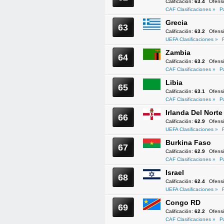
Calificación:
63.4
Ofens
CAF Clasificaciones »
P
Grecia
63
Calificación:
63.2
Ofens
UEFA Clasificaciones »
Zambia
64
Calificación:
63.2
Ofens
CAF Clasificaciones »
P
Libia
65
Calificación:
63.1
Ofens
CAF Clasificaciones »
P
Irlanda Del Norte
66
Calificación:
62.9
Ofens
UEFA Clasificaciones »
Burkina Faso
67
Calificación:
62.9
Ofens
CAF Clasificaciones »
P
Israel
68
Calificación:
62.4
Ofens
UEFA Clasificaciones »
Congo RD
69
Calificación:
62.2
Ofens
CAF Clasificaciones »
P