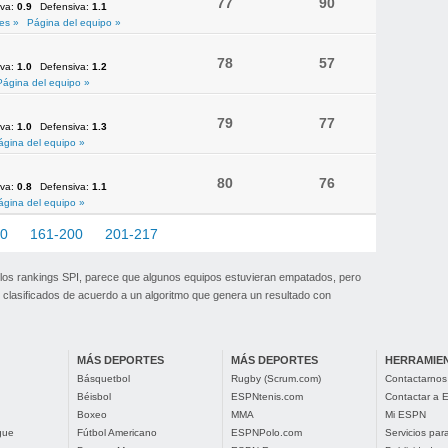
77
90
iva:
0.9
Defensiva:
1.1
es »
Página del equipo »
78
57
iva:
1.0
Defensiva:
1.2
Página del equipo »
79
77
iva:
1.0
Defensiva:
1.3
ágina del equipo »
80
76
iva:
0.8
Defensiva:
1.1
ágina del equipo »
60
161-200
201-217
 los rankings SPI, parece que algunos equipos estuvieran empatados, pero
clasificados de acuerdo a un algoritmo que genera un resultado con
MÁS DEPORTES
MÁS DEPORTES
HERRAMIE
Básquetbol
Rugby (Scrum.com)
Contactarnos
Béisbol
ESPNtenis.com
Contactar a
Boxeo
MMA
Mi ESPN
gue
Fútbol Americano
ESPNPolo.com
Servicios pa