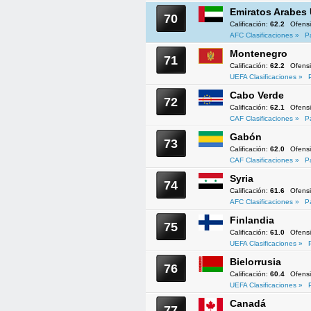
Emiratos Arabes
70
Calificación:
62.2
Ofens
AFC Clasificaciones »
P
Montenegro
71
Calificación:
62.2
Ofens
UEFA Clasificaciones »
Cabo Verde
72
Calificación:
62.1
Ofens
CAF Clasificaciones »
P
Gabón
73
Calificación:
62.0
Ofens
CAF Clasificaciones »
P
Syria
74
Calificación:
61.6
Ofens
AFC Clasificaciones »
P
Finlandia
75
Calificación:
61.0
Ofens
UEFA Clasificaciones »
Bielorrusia
76
Calificación:
60.4
Ofens
UEFA Clasificaciones »
Canadá
77