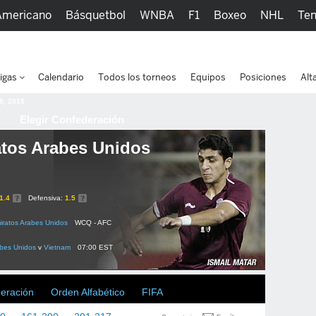
Americano
Básquetbol
WNBA
F1
Boxeo
NHL
Ten
picos
Más Deportes
Watc
igas
Calendario
Todos los torneos
Equipos
Posiciones
Alt
 8, 2015
Elegir Confederación
tos Arabes Unidos
1.4
Defensiva:
1.5
iratos Arabes Unidos
WCQ - AFC
abes Unidos
v
Vietnam
07:00 EST
deración
Orden Alfabético
FIFA