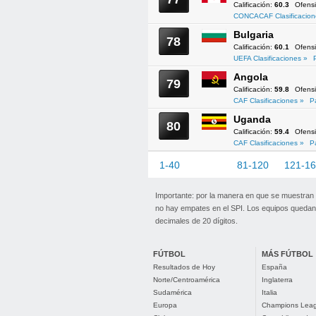
Calificación:
60.3
Ofens
CONCACAF Clasificacion
Bulgaria
78
Calificación:
60.1
Ofens
UEFA Clasificaciones »
Angola
79
Calificación:
59.8
Ofens
CAF Clasificaciones »
P
Uganda
80
Calificación:
59.4
Ofens
CAF Clasificaciones »
P
1-40
41-80
81-120
121-1
Importante: por la manera en que se muestran
no hay empates en el SPI. Los equipos quedan 
decimales de 20 dígitos.
FÚTBOL
MÁS FÚTBOL
Resultados de Hoy
España
Norte/Centroamérica
Inglaterra
Sudamérica
Italia
Europa
Champions Lea