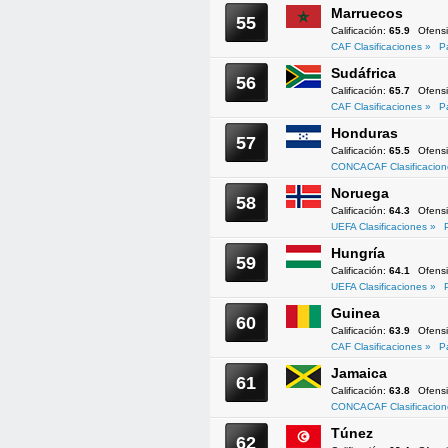
Marruecos
55
Calificación:
65.9
Ofens
CAF Clasificaciones »
P
Sudáfrica
56
Calificación:
65.7
Ofens
CAF Clasificaciones »
P
Honduras
57
Calificación:
65.5
Ofens
CONCACAF Clasificacion
Noruega
58
Calificación:
64.3
Ofens
UEFA Clasificaciones »
Hungría
59
Calificación:
64.1
Ofens
UEFA Clasificaciones »
Guinea
60
Calificación:
63.9
Ofens
CAF Clasificaciones »
P
Jamaica
61
Calificación:
63.8
Ofens
CONCACAF Clasificacion
Túnez
62