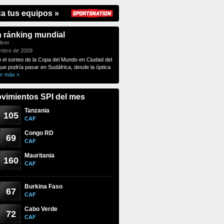
ca tus equipos »
n ránking mundial
lver
embre de 2009
ó el sorteo de la Copa del Mundo en Ciudad del
que podría pasar en Sudáfrica, desde la óptica
er más »
vimientos SPI del mes
Tanzania
105
CAF
Congo RD
69
CAF
Mauritania
160
CAF
Burkina Faso
67
CAF
Cabo Verde
72
CAF