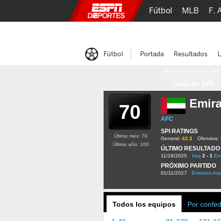
Fútbol
MLB
F. 
Lucha Libre
Olím
Fútbol
Portada
Resultados
L
Última actualización:
oct
Guía de SPI
Emira
70
AFC
SPI RATINGS
Último mes: 70
General:
62.2
Ofensiva:
Último año: 100
ÚLTIMO RESULTADO
11/18/2025
Iraq
2 - 1
Em
PRÓXIMO PARTIDO
01/11/2027
Emiratos Ar
Todos los equipos
Por confe