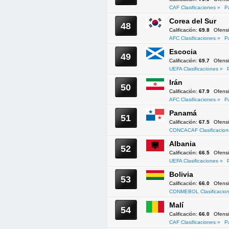
CAF Clasificaciones »
P
Corea del Sur
48
Calificación:
69.8
Ofens
AFC Clasificaciones »
P
Escocia
49
Calificación:
69.7
Ofens
UEFA Clasificaciones »
Irán
50
Calificación:
67.9
Ofens
AFC Clasificaciones »
P
Panamá
51
Calificación:
67.5
Ofens
CONCACAF Clasificacion
Albania
52
Calificación:
66.5
Ofens
UEFA Clasificaciones »
Bolivia
53
Calificación:
66.0
Ofens
CONMEBOL Clasificacion
Malí
54
Calificación:
66.0
Ofens
CAF Clasificaciones »
P