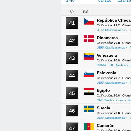
1-40
41-80
81-120
121-1
SPI
País
República Checa
41
Calificación:
71.2
Ofens
UEFA Clasificaciones »
Dinamarca
42
Calificación:
70.8
Ofens
UEFA Clasificaciones »
Venezuela
43
Calificación:
70.8
Ofens
CONMEBOL Clasificacion
Eslovenia
44
Calificación:
70.7
Ofens
UEFA Clasificaciones »
Egipto
45
Calificación:
70.6
Ofens
CAF Clasificaciones »
P
Suecia
46
Calificación:
70.6
Ofens
UEFA Clasificaciones »
Camerún
47
Calificación:
70.0
Ofens