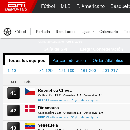
Fútbol
MLB
F. Americano
Básquet
Lucha Libre
Olímpicos
Más Deportes
Fútbol
Portada
Resultados
Ligas
Calendario
Tod
Última actualización:
oct 8, 2015
Guía de SPI
Elegir Confederación
Todos los equipos
Por confederación
Orden Alfabético
1-40
41-80
81-120
121-160
161-200
201-217
SPI
País
República Checa
41
Calificación:
71.2
Ofensiva:
1.7
Defensiva:
1.1
UEFA Clasificaciones »
Página del equipo »
Dinamarca
42
Calificación:
70.8
Ofensiva:
1.5
Defensiva:
1.0
UEFA Clasificaciones »
Página del equipo »
Venezuela
43