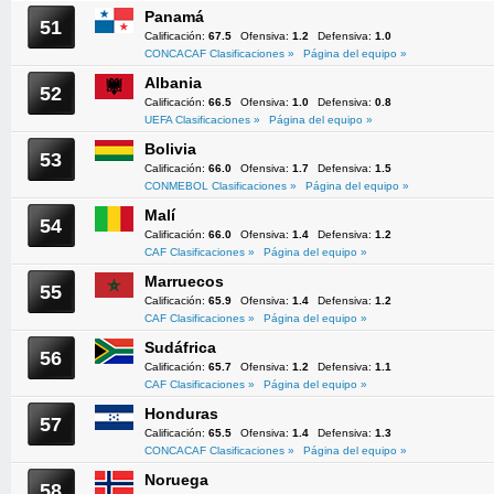
Panamá
51
Calificación:
67.5
Ofensiva:
1.2
Defensiva:
1.0
CONCACAF Clasificaciones »
Página del equipo »
Albania
52
Calificación:
66.5
Ofensiva:
1.0
Defensiva:
0.8
UEFA Clasificaciones »
Página del equipo »
Bolivia
53
Calificación:
66.0
Ofensiva:
1.7
Defensiva:
1.5
CONMEBOL Clasificaciones »
Página del equipo »
Malí
54
Calificación:
66.0
Ofensiva:
1.4
Defensiva:
1.2
CAF Clasificaciones »
Página del equipo »
Marruecos
55
Calificación:
65.9
Ofensiva:
1.4
Defensiva:
1.2
CAF Clasificaciones »
Página del equipo »
Sudáfrica
56
Calificación:
65.7
Ofensiva:
1.2
Defensiva:
1.1
CAF Clasificaciones »
Página del equipo »
Honduras
57
Calificación:
65.5
Ofensiva:
1.4
Defensiva:
1.3
CONCACAF Clasificaciones »
Página del equipo »
Noruega
58