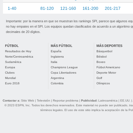
1-40
41-80
81-120
121-160
161-200
201-217
Importante: por la manera en que se muestran los rankings SPI, parece que algunos eq
no hay empates en el SPI. Los equipos quedan clasificados de acuerdo a un algoritmo 
decimales de 20 dígitos.
FÚTBOL
MÁS FÚTBOL
MÁS DEPORTES
Resultados de Hoy
España
Básquetbol
Norte/Centroamérica
Inglaterra
Béisbol
Sudamérica
Italia
Boxeo
Europa
Champions League
Fútbol Americano
Clubes
Copa Libertadores
Deporte Motor
Mundial
Argentina
Golf
Euro 2016
Colombia
Olímpicos
Contactar a:
Sitio Web
|
Televisión
|
Reportar problema
|
Publicidad:
Latinoamérica
|
EE.UU.
|
© 2023 ESPN, Inc. Todos los derechos reservados. Este material no puede ser publicado, trans
términos legales
. El uso de este sitio implica la aceptación de la
Pol