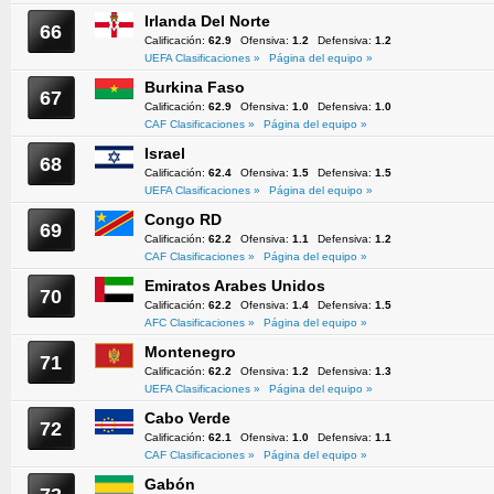
Irlanda Del Norte
66
Calificación:
62.9
Ofensiva:
1.2
Defensiva:
1.2
UEFA Clasificaciones »
Página del equipo »
Burkina Faso
67
Calificación:
62.9
Ofensiva:
1.0
Defensiva:
1.0
CAF Clasificaciones »
Página del equipo »
Israel
68
Calificación:
62.4
Ofensiva:
1.5
Defensiva:
1.5
UEFA Clasificaciones »
Página del equipo »
Congo RD
69
Calificación:
62.2
Ofensiva:
1.1
Defensiva:
1.2
CAF Clasificaciones »
Página del equipo »
Emiratos Arabes Unidos
70
Calificación:
62.2
Ofensiva:
1.4
Defensiva:
1.5
AFC Clasificaciones »
Página del equipo »
Montenegro
71
Calificación:
62.2
Ofensiva:
1.2
Defensiva:
1.3
UEFA Clasificaciones »
Página del equipo »
Cabo Verde
72
Calificación:
62.1
Ofensiva:
1.0
Defensiva:
1.1
CAF Clasificaciones »
Página del equipo »
Gabón