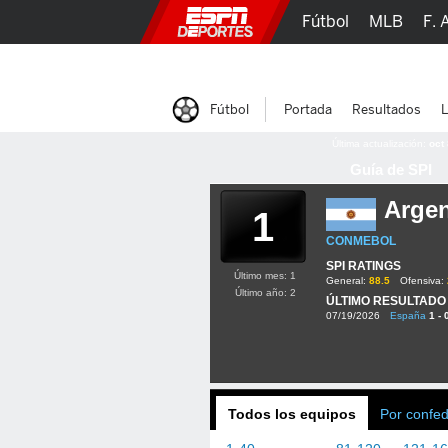
Fútbol
MLB
F. 
Lucha Libre
Olím
Fútbol
Portada
Resultados
L
Última actualización:
oct
Guía de SPI
Argen
1
CONMEBOL
SPI RATINGS
Último mes: 1
General:
88.5
Ofensiva:
Último año: 2
ÚLTIMO RESULTADO
07/19/2026
España
1 - 
Todos los equipos
Por confe