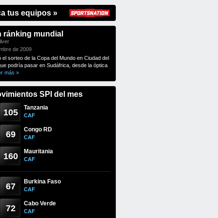
ca tus equipos »
n ránking mundial
lver
embre de 2009
ó el sorteo de la Copa del Mundo en Ciudad del
que podría pasar en Sudáfrica, desde la óptica
er más »
vimientos SPI del mes
Tanzania
105
CAF
Congo RD
69
CAF
Mauritania
160
CAF
Burkina Faso
67
CAF
Cabo Verde
72
CAF