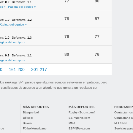
77
90
iva:
0.9
Defensiva:
1.1
es »
Página del equipo »
78
57
iva:
1.0
Defensiva:
1.2
Página del equipo »
79
77
iva:
1.0
Defensiva:
1.3
ágina del equipo »
80
76
iva:
0.8
Defensiva:
1.1
ágina del equipo »
60
161-200
201-217
 los rankings SPI, parece que algunos equipos estuvieran empatados, pero
clasificados de acuerdo a un algoritmo que genera un resultado con
MÁS DEPORTES
MÁS DEPORTES
HERRAMIE
Básquetbol
Rugby (Scrum.com)
Contactarnos
Béisbol
ESPNtenis.com
Contactar a
Boxeo
MMA
Mi ESPN
gue
Fútbol Americano
ESPNPolo.com
Servicios pa