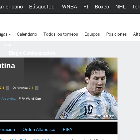
Americano
Básquetbol
WNBA
F1
Boxeo
NHL
Ten
picos
Más Deportes
Watc
igas
Calendario
Todos los torneos
Equipos
Posiciones
Alt
 8, 2015
Elegir Confederación
tina
2.5
Defensiva:
0.4
0
Argentina
FIFA World Cup
deración
Orden Alfabético
FIFA