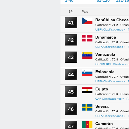
1-40
41-80
81-120
121-1
SPI
País
República Checa
41
Calificación:
71.2
Ofens
UEFA Clasificaciones »
Dinamarca
42
Calificación:
70.8
Ofens
UEFA Clasificaciones »
Venezuela
43
Calificación:
70.8
Ofens
CONMEBOL Clasificacion
Eslovenia
44
Calificación:
70.7
Ofens
UEFA Clasificaciones »
Egipto
45
Calificación:
70.6
Ofens
CAF Clasificaciones »
P
Suecia
46
Calificación:
70.6
Ofens
UEFA Clasificaciones »
Camerún
47
Calificación:
70.0
Ofens