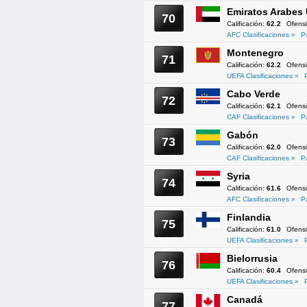
Emiratos Arabes
70
Calificación:
62.2
Ofens
AFC Clasificaciones »
P
Montenegro
71
Calificación:
62.2
Ofens
UEFA Clasificaciones »
Cabo Verde
72
Calificación:
62.1
Ofens
CAF Clasificaciones »
P
Gabón
73
Calificación:
62.0
Ofens
CAF Clasificaciones »
P
Syria
74
Calificación:
61.6
Ofens
AFC Clasificaciones »
P
Finlandia
75
Calificación:
61.0
Ofens
UEFA Clasificaciones »
Bielorrusia
76
Calificación:
60.4
Ofens
UEFA Clasificaciones »
Canadá
77