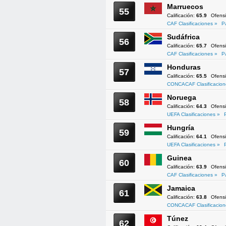
Marruecos
55
Calificación:
65.9
Ofens
CAF Clasificaciones »
P
Sudáfrica
56
Calificación:
65.7
Ofens
CAF Clasificaciones »
P
Honduras
57
Calificación:
65.5
Ofens
CONCACAF Clasificacion
Noruega
58
Calificación:
64.3
Ofens
UEFA Clasificaciones »
Hungría
59
Calificación:
64.1
Ofens
UEFA Clasificaciones »
Guinea
60
Calificación:
63.9
Ofens
CAF Clasificaciones »
P
Jamaica
61
Calificación:
63.8
Ofens
CONCACAF Clasificacion
Túnez
62