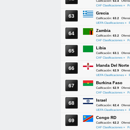
Calificación:
63.4
Ofens
CAF Clasificaciones »
P
Grecia
63
Calificación:
63.2
Ofens
UEFA Clasificaciones »
Zambia
64
Calificación:
63.2
Ofens
CAF Clasificaciones »
P
Libia
65
Calificación:
63.1
Ofens
CAF Clasificaciones »
P
Irlanda Del Norte
66
Calificación:
62.9
Ofens
UEFA Clasificaciones »
Burkina Faso
67
Calificación:
62.9
Ofens
CAF Clasificaciones »
P
Israel
68
Calificación:
62.4
Ofens
UEFA Clasificaciones »
Congo RD
69
Calificación:
62.2
Ofens
CAF Clasificaciones »
P