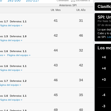
60
161-200
201-217
Comentario
Escríbenos a
Anteriores SPI
Clasifi
Ult. Mes
Ult. Año
SPI: U
41
31
Por Nate Si
iva:
1.7
Defensiva:
1.1
07 de dici
Página del equipo »
Lo que dej
Cabo y lo 
42
46
iva:
1.5
Defensiva:
1.0
de SPI.
Le
Página del equipo »
Los mo
44
32
iva:
1.6
Defensiva:
1.1
es »
Página del equipo »
+4
43
42
iva:
1.6
Defensiva:
1.1
+4
Página del equipo »
+3
46
34
iva:
1.7
Defensiva:
1.2
ágina del equipo »
45
35
-4
iva:
1.6
Defensiva:
1.1
Página del equipo »
-3
49
40
iva:
1.4
Defensiva:
1.0