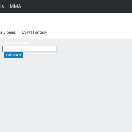
is
MMA
h
Juegos
Ediciones
as y bajas
ESPN Fantasy
Encuentra tu equipo