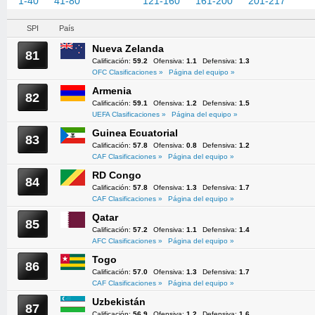
1-40
41-80
81-120
121-160
161-200
201-217
SPI
País
Nueva Zelanda
81
Calificación:
59.2
Ofensiva:
1.1
Defensiva:
1.3
OFC Clasificaciones »
Página del equipo »
Armenia
82
Calificación:
59.1
Ofensiva:
1.2
Defensiva:
1.5
UEFA Clasificaciones »
Página del equipo »
Guinea Ecuatorial
83
Calificación:
57.8
Ofensiva:
0.8
Defensiva:
1.2
CAF Clasificaciones »
Página del equipo »
RD Congo
84
Calificación:
57.8
Ofensiva:
1.3
Defensiva:
1.7
CAF Clasificaciones »
Página del equipo »
Qatar
85
Calificación:
57.2
Ofensiva:
1.1
Defensiva:
1.4
AFC Clasificaciones »
Página del equipo »
Togo
86
Calificación:
57.0
Ofensiva:
1.3
Defensiva:
1.7
CAF Clasificaciones »
Página del equipo »
Uzbekistán
87
Calificación:
56.9
Ofensiva:
1.2
Defensiva:
1.6