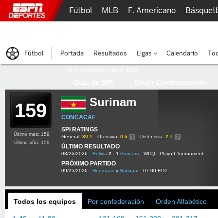
Fútbol
MLB
F. Americano
Básquet
Lucha Libre
Olímpicos
Más Deportes
Fútbol
Portada
Resultados
Ligas
Calendario
Tod
Última actualización:
oct 8, 2015
Guía de SPI
Elegir Confederación
Surinam
159
CONCACAF
SPI RATINGS
Último mes: 159
General:
30.1
Ofensiva:
0.5
Defensiva:
2.7
Último año: 159
ÚLTIMO RESULTADO
03/26/2026
Bolivia
2 - 1
Surinam
WCQ - Playoff Tournament
PRÓXIMO PARTIDO
09/25/2026
Honduras
v
Surinam
07:00 EDT
Todos los equipos
Por confederación
Orden Alfabético