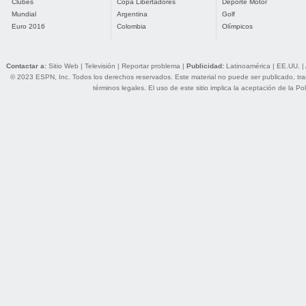
Clubes
Copa Libertadores
Deporte Motor
Mundial
Argentina
Golf
Euro 2016
Colombia
Olímpicos
Contactar a:
Sitio Web
|
Televisión
|
Reportar problema
|
Publicidad:
Latinoamérica
|
EE.UU.
|
© 2023 ESPN, Inc. Todos los derechos reservados. Este material no puede ser publicado, trans
términos legales
. El uso de este sitio implica la aceptación de la
Pol