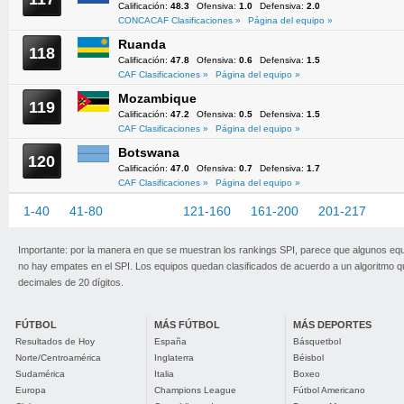
Calificación:
48.3
Ofensiva:
1.0
Defensiva:
2.0
CONCACAF Clasificaciones »
Página del equipo »
Ruanda
118
Calificación:
47.8
Ofensiva:
0.6
Defensiva:
1.5
CAF Clasificaciones »
Página del equipo »
Mozambique
119
Calificación:
47.2
Ofensiva:
0.5
Defensiva:
1.5
CAF Clasificaciones »
Página del equipo »
Botswana
120
Calificación:
47.0
Ofensiva:
0.7
Defensiva:
1.7
CAF Clasificaciones »
Página del equipo »
1-40
41-80
81-120
121-160
161-200
201-217
Importante: por la manera en que se muestran los rankings SPI, parece que algunos eq
no hay empates en el SPI. Los equipos quedan clasificados de acuerdo a un algoritmo 
decimales de 20 dígitos.
FÚTBOL
MÁS FÚTBOL
MÁS DEPORTES
Resultados de Hoy
España
Básquetbol
Norte/Centroamérica
Inglaterra
Béisbol
Sudamérica
Italia
Boxeo
Europa
Champions League
Fútbol Americano