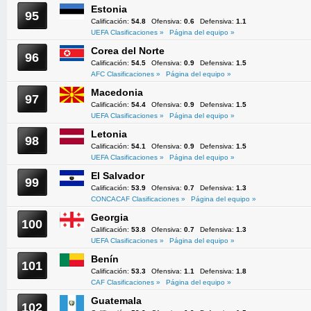
Estonia
95
Calificación:
54.8
Ofensiva:
0.6
Defensiva:
1.1
UEFA Clasificaciones »
Página del equipo »
Corea del Norte
96
Calificación:
54.5
Ofensiva:
0.9
Defensiva:
1.5
AFC Clasificaciones »
Página del equipo »
Macedonia
97
Calificación:
54.4
Ofensiva:
0.9
Defensiva:
1.5
UEFA Clasificaciones »
Página del equipo »
Letonia
98
Calificación:
54.1
Ofensiva:
0.9
Defensiva:
1.5
UEFA Clasificaciones »
Página del equipo »
El Salvador
99
Calificación:
53.9
Ofensiva:
0.7
Defensiva:
1.3
CONCACAF Clasificaciones »
Página del equipo »
Georgia
100
Calificación:
53.8
Ofensiva:
0.7
Defensiva:
1.3
UEFA Clasificaciones »
Página del equipo »
Benín
101
Calificación:
53.3
Ofensiva:
1.1
Defensiva:
1.8
CAF Clasificaciones »
Página del equipo »
Guatemala
102