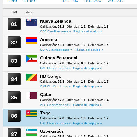
1-40
41-80
81-120
121-160
161-200
201-217
SPI
País
Nueva Zelanda
81
Calificación:
59.2
Ofensiva:
1.1
Defensiva:
1.3
OFC Clasificaciones »
Página del equipo »
Armenia
82
Calificación:
59.1
Ofensiva:
1.2
Defensiva:
1.5
UEFA Clasificaciones »
Página del equipo »
Guinea Ecuatorial
83
Calificación:
57.8
Ofensiva:
0.8
Defensiva:
1.2
CAF Clasificaciones »
Página del equipo »
RD Congo
84
Calificación:
57.8
Ofensiva:
1.3
Defensiva:
1.7
CAF Clasificaciones »
Página del equipo »
Qatar
85
Calificación:
57.2
Ofensiva:
1.1
Defensiva:
1.4
AFC Clasificaciones »
Página del equipo »
Togo
86
Calificación:
57.0
Ofensiva:
1.3
Defensiva:
1.7
CAF Clasificaciones »
Página del equipo »
Uzbekistán
87
Calificación:
56.9
Ofensiva:
1.2
Defensiva:
1.6