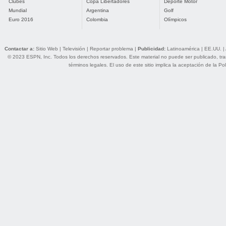
Clubes
Copa Libertadores
Deporte Motor
Mundial
Argentina
Golf
Euro 2016
Colombia
Olímpicos
Contactar a:
Sitio Web
|
Televisión
|
Reportar problema
|
Publicidad:
Latinoamérica
|
EE.UU.
|
© 2023 ESPN, Inc. Todos los derechos reservados. Este material no puede ser publicado, trans
términos legales
. El uso de este sitio implica la aceptación de la
Pol