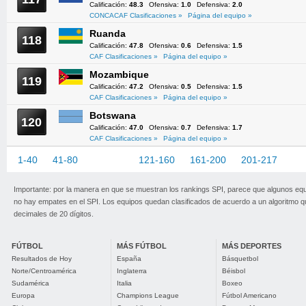
Calificación:
48.3
Ofensiva:
1.0
Defensiva:
2.0
CONCACAF Clasificaciones »
Página del equipo »
Ruanda
118
Calificación:
47.8
Ofensiva:
0.6
Defensiva:
1.5
CAF Clasificaciones »
Página del equipo »
Mozambique
119
Calificación:
47.2
Ofensiva:
0.5
Defensiva:
1.5
CAF Clasificaciones »
Página del equipo »
Botswana
120
Calificación:
47.0
Ofensiva:
0.7
Defensiva:
1.7
CAF Clasificaciones »
Página del equipo »
1-40
41-80
81-120
121-160
161-200
201-217
Importante: por la manera en que se muestran los rankings SPI, parece que algunos eq
no hay empates en el SPI. Los equipos quedan clasificados de acuerdo a un algoritmo 
decimales de 20 dígitos.
FÚTBOL
MÁS FÚTBOL
MÁS DEPORTES
Resultados de Hoy
España
Básquetbol
Norte/Centroamérica
Inglaterra
Béisbol
Sudamérica
Italia
Boxeo
Europa
Champions League
Fútbol Americano