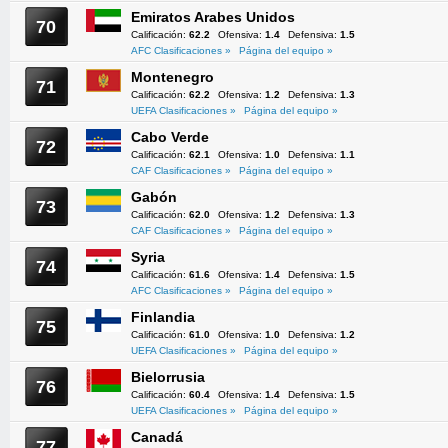
Emiratos Arabes Unidos
70
Calificación:
62.2
Ofensiva:
1.4
Defensiva:
1.5
AFC Clasificaciones »
Página del equipo »
Montenegro
71
Calificación:
62.2
Ofensiva:
1.2
Defensiva:
1.3
UEFA Clasificaciones »
Página del equipo »
Cabo Verde
72
Calificación:
62.1
Ofensiva:
1.0
Defensiva:
1.1
CAF Clasificaciones »
Página del equipo »
Gabón
73
Calificación:
62.0
Ofensiva:
1.2
Defensiva:
1.3
CAF Clasificaciones »
Página del equipo »
Syria
74
Calificación:
61.6
Ofensiva:
1.4
Defensiva:
1.5
AFC Clasificaciones »
Página del equipo »
Finlandia
75
Calificación:
61.0
Ofensiva:
1.0
Defensiva:
1.2
UEFA Clasificaciones »
Página del equipo »
Bielorrusia
76
Calificación:
60.4
Ofensiva:
1.4
Defensiva:
1.5
UEFA Clasificaciones »
Página del equipo »
Canadá
77