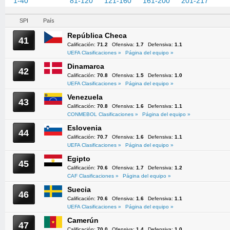
1-40
41-80
81-120
121-160
161-200
201-217
SPI
País
República Checa
41
Calificación:
71.2
Ofensiva:
1.7
Defensiva:
1.1
UEFA Clasificaciones »
Página del equipo »
Dinamarca
42
Calificación:
70.8
Ofensiva:
1.5
Defensiva:
1.0
UEFA Clasificaciones »
Página del equipo »
Venezuela
43
Calificación:
70.8
Ofensiva:
1.6
Defensiva:
1.1
CONMEBOL Clasificaciones »
Página del equipo »
Eslovenia
44
Calificación:
70.7
Ofensiva:
1.6
Defensiva:
1.1
UEFA Clasificaciones »
Página del equipo »
Egipto
45
Calificación:
70.6
Ofensiva:
1.7
Defensiva:
1.2
CAF Clasificaciones »
Página del equipo »
Suecia
46
Calificación:
70.6
Ofensiva:
1.6
Defensiva:
1.1
UEFA Clasificaciones »
Página del equipo »
Camerún
47
Calificación:
70.0
Ofensiva:
1.4
Defensiva:
1.0