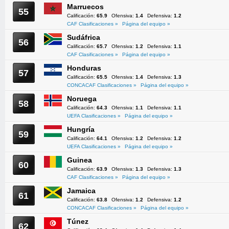
Marruecos
55
Calificación:
65.9
Ofensiva:
1.4
Defensiva:
1.2
CAF Clasificaciones »
Página del equipo »
Sudáfrica
56
Calificación:
65.7
Ofensiva:
1.2
Defensiva:
1.1
CAF Clasificaciones »
Página del equipo »
Honduras
57
Calificación:
65.5
Ofensiva:
1.4
Defensiva:
1.3
CONCACAF Clasificaciones »
Página del equipo »
Noruega
58
Calificación:
64.3
Ofensiva:
1.1
Defensiva:
1.1
UEFA Clasificaciones »
Página del equipo »
Hungría
59
Calificación:
64.1
Ofensiva:
1.2
Defensiva:
1.2
UEFA Clasificaciones »
Página del equipo »
Guinea
60
Calificación:
63.9
Ofensiva:
1.3
Defensiva:
1.3
CAF Clasificaciones »
Página del equipo »
Jamaica
61
Calificación:
63.8
Ofensiva:
1.2
Defensiva:
1.2
CONCACAF Clasificaciones »
Página del equipo »
Túnez
62