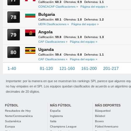
Calificación:
60.3
Ofensiva:
0.9
Defensiva:
1.1
CONCACAF Clasificaciones »
Página del equipo »
Bulgaria
78
Calificación:
60.1
Ofensiva:
1.0
Defensiva:
1.2
UEFA Clasificaciones »
Página del equipo »
Angola
79
Calificación:
59.8
Ofensiva:
1.0
Defensiva:
1.3
CAF Clasificaciones »
Página del equipo »
Uganda
80
Calificación:
59.4
Ofensiva:
0.8
Defensiva:
1.1
CAF Clasificaciones »
Página del equipo »
1-40
41-80
81-120
121-160
161-200
201-217
Importante: por la manera en que se muestran los rankings SPI, parece que algunos eq
no hay empates en el SPI. Los equipos quedan clasificados de acuerdo a un algoritmo 
decimales de 20 dígitos.
FÚTBOL
MÁS FÚTBOL
MÁS DEPORTES
Resultados de Hoy
España
Básquetbol
Norte/Centroamérica
Inglaterra
Béisbol
Sudamérica
Italia
Boxeo
Europa
Champions League
Fútbol Americano