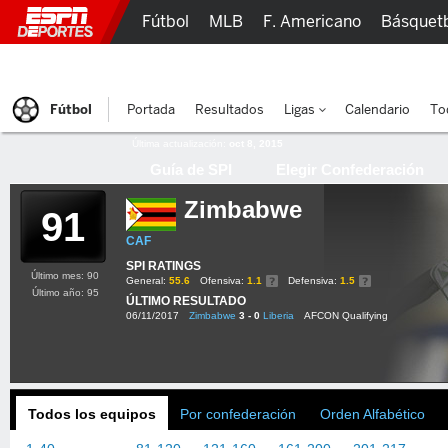
Fútbol
MLB
F. Americano
Básquet
Lucha Libre
Olímpicos
Más Deportes
Fútbol
Portada
Resultados
Ligas
Calendario
To
Última actualización:
oct 8, 2015
Guía de SPI
Elegir Confederación
Zimbabwe
91
CAF
SPI RATINGS
Último mes: 90
General:
55.6
Ofensiva:
1.1
Defensiva:
1.5
Último año: 95
ÚLTIMO RESULTADO
06/11/2017
Zimbabwe
3 - 0
Liberia
AFCON Qualifying
Todos los equipos
Por confederación
Orden Alfabético