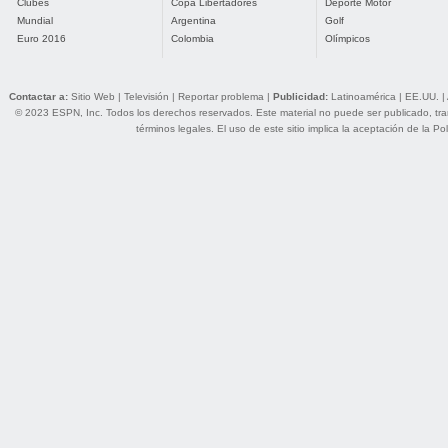
Clubes
Copa Libertadores
Deporte Motor
Mundial
Argentina
Golf
Euro 2016
Colombia
Olímpicos
Contactar a:
Sitio Web
|
Televisión
|
Reportar problema
|
Publicidad:
Latinoamérica
|
EE.UU.
|
© 2023 ESPN, Inc. Todos los derechos reservados. Este material no puede ser publicado, trans
términos legales
. El uso de este sitio implica la aceptación de la
Pol