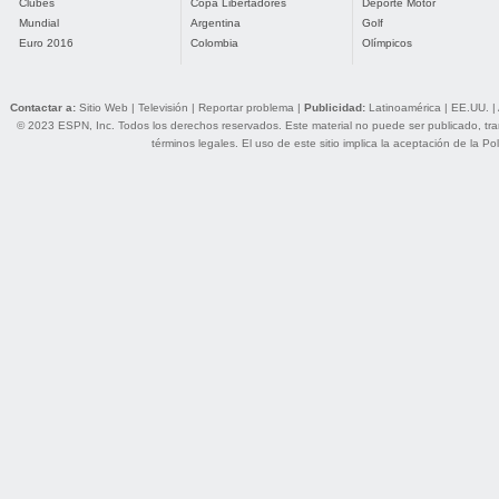
Clubes
Copa Libertadores
Deporte Motor
Mundial
Argentina
Golf
Euro 2016
Colombia
Olímpicos
Contactar a:
Sitio Web
|
Televisión
|
Reportar problema
|
Publicidad:
Latinoamérica
|
EE.UU.
|
© 2023 ESPN, Inc. Todos los derechos reservados. Este material no puede ser publicado, trans
términos legales
. El uso de este sitio implica la aceptación de la
Pol