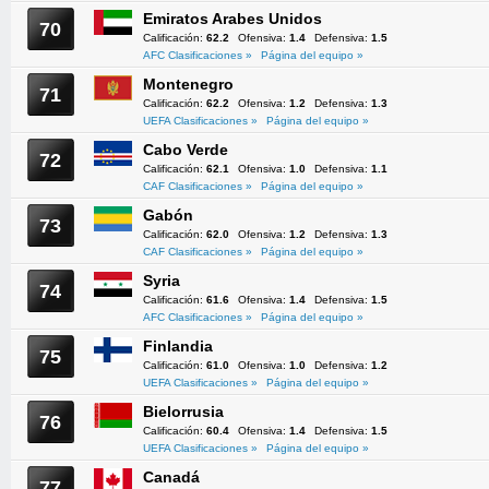
Emiratos Arabes Unidos
70
Calificación:
62.2
Ofensiva:
1.4
Defensiva:
1.5
AFC Clasificaciones »
Página del equipo »
Montenegro
71
Calificación:
62.2
Ofensiva:
1.2
Defensiva:
1.3
UEFA Clasificaciones »
Página del equipo »
Cabo Verde
72
Calificación:
62.1
Ofensiva:
1.0
Defensiva:
1.1
CAF Clasificaciones »
Página del equipo »
Gabón
73
Calificación:
62.0
Ofensiva:
1.2
Defensiva:
1.3
CAF Clasificaciones »
Página del equipo »
Syria
74
Calificación:
61.6
Ofensiva:
1.4
Defensiva:
1.5
AFC Clasificaciones »
Página del equipo »
Finlandia
75
Calificación:
61.0
Ofensiva:
1.0
Defensiva:
1.2
UEFA Clasificaciones »
Página del equipo »
Bielorrusia
76
Calificación:
60.4
Ofensiva:
1.4
Defensiva:
1.5
UEFA Clasificaciones »
Página del equipo »
Canadá
77