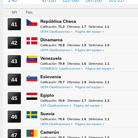
1-40
41-80
81-120
121-160
161-200
201-217
SPI
País
República Checa
41
Calificación:
71.2
Ofensiva:
1.7
Defensiva:
1.1
UEFA Clasificaciones »
Página del equipo »
Dinamarca
42
Calificación:
70.8
Ofensiva:
1.5
Defensiva:
1.0
UEFA Clasificaciones »
Página del equipo »
Venezuela
43
Calificación:
70.8
Ofensiva:
1.6
Defensiva:
1.1
CONMEBOL Clasificaciones »
Página del equipo »
Eslovenia
44
Calificación:
70.7
Ofensiva:
1.6
Defensiva:
1.1
UEFA Clasificaciones »
Página del equipo »
Egipto
45
Calificación:
70.6
Ofensiva:
1.7
Defensiva:
1.2
CAF Clasificaciones »
Página del equipo »
Suecia
46
Calificación:
70.6
Ofensiva:
1.6
Defensiva:
1.1
UEFA Clasificaciones »
Página del equipo »
Camerún
47
Calificación:
70.0
Ofensiva:
1.4
Defensiva:
1.0