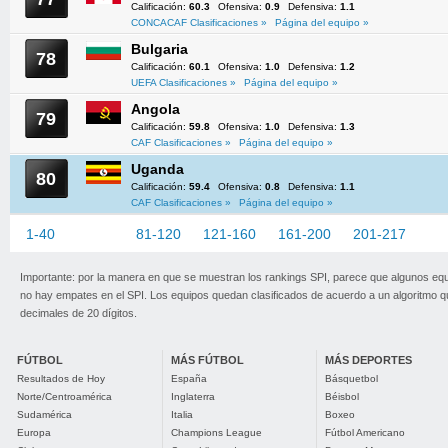
Calificación:
60.3
Ofensiva:
0.9
Defensiva:
1.1
CONCACAF Clasificaciones »
Página del equipo »
Bulgaria
78
Calificación:
60.1
Ofensiva:
1.0
Defensiva:
1.2
UEFA Clasificaciones »
Página del equipo »
Angola
79
Calificación:
59.8
Ofensiva:
1.0
Defensiva:
1.3
CAF Clasificaciones »
Página del equipo »
Uganda
80
Calificación:
59.4
Ofensiva:
0.8
Defensiva:
1.1
CAF Clasificaciones »
Página del equipo »
1-40
41-80
81-120
121-160
161-200
201-217
Importante: por la manera en que se muestran los rankings SPI, parece que algunos eq
no hay empates en el SPI. Los equipos quedan clasificados de acuerdo a un algoritmo 
decimales de 20 dígitos.
FÚTBOL
MÁS FÚTBOL
MÁS DEPORTES
Resultados de Hoy
España
Básquetbol
Norte/Centroamérica
Inglaterra
Béisbol
Sudamérica
Italia
Boxeo
Europa
Champions League
Fútbol Americano