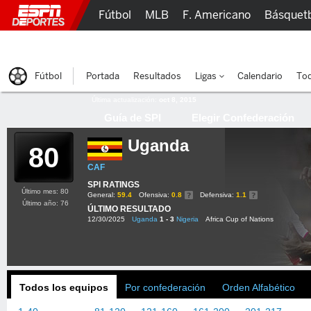
Fútbol
MLB
F. Americano
Básquet
Lucha Libre
Olímpicos
Más Deportes
Fútbol
Portada
Resultados
Ligas
Calendario
Tod
Última actualización:
oct 8, 2015
Guía de SPI
Elegir Confederación
Uganda
80
CAF
SPI RATINGS
Último mes: 80
General:
59.4
Ofensiva:
0.8
Defensiva:
1.1
Último año: 76
ÚLTIMO RESULTADO
12/30/2025
Uganda
1 - 3
Nigeria
Africa Cup of Nations
Todos los equipos
Por confederación
Orden Alfabético