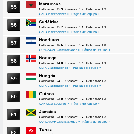
Marruecos
55
Calificación:
65.9
Ofensiva:
1.4
Defensiva:
1.2
CAF Clasificaciones »
Página del equipo »
Sudáfrica
56
Calificación:
65.7
Ofensiva:
1.2
Defensiva:
1.1
CAF Clasificaciones »
Página del equipo »
Honduras
57
Calificación:
65.5
Ofensiva:
1.4
Defensiva:
1.3
CONCACAF Clasificaciones »
Página del equipo »
Noruega
58
Calificación:
64.3
Ofensiva:
1.1
Defensiva:
1.1
UEFA Clasificaciones »
Página del equipo »
Hungría
59
Calificación:
64.1
Ofensiva:
1.2
Defensiva:
1.2
UEFA Clasificaciones »
Página del equipo »
Guinea
60
Calificación:
63.9
Ofensiva:
1.3
Defensiva:
1.3
CAF Clasificaciones »
Página del equipo »
Jamaica
61
Calificación:
63.8
Ofensiva:
1.2
Defensiva:
1.2
CONCACAF Clasificaciones »
Página del equipo »
Túnez
62