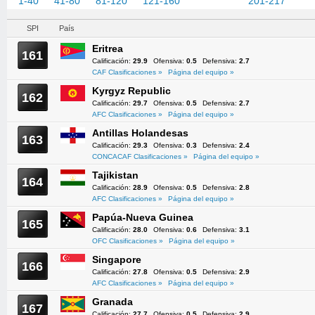
1-40
41-80
81-120
121-160
161-200
201-217
SPI
País
Eritrea
161
Calificación:
29.9
Ofensiva:
0.5
Defensiva:
2.7
CAF Clasificaciones »
Página del equipo »
Kyrgyz Republic
162
Calificación:
29.7
Ofensiva:
0.5
Defensiva:
2.7
AFC Clasificaciones »
Página del equipo »
Antillas Holandesas
163
Calificación:
29.3
Ofensiva:
0.3
Defensiva:
2.4
CONCACAF Clasificaciones »
Página del equipo »
Tajikistan
164
Calificación:
28.9
Ofensiva:
0.5
Defensiva:
2.8
AFC Clasificaciones »
Página del equipo »
Papúa-Nueva Guinea
165
Calificación:
28.0
Ofensiva:
0.6
Defensiva:
3.1
OFC Clasificaciones »
Página del equipo »
Singapore
166
Calificación:
27.8
Ofensiva:
0.5
Defensiva:
2.9
AFC Clasificaciones »
Página del equipo »
Granada
167
Calificación:
27.7
Ofensiva:
0.5
Defensiva:
2.9