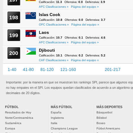
Calificación:
11.3
Ofensiva:
0.0
Defensiva:
3.9
AFC Clasificaciones »
Página del equipo »
Islas Cook
198
Calificación:
10.8
Ofensiva:
0.0
Defensiva:
3.7
OFC Clasificaciones »
Página del equipo »
Laos
199
Calificación:
10.7
Ofensiva:
0.1
Defensiva:
4.6
AFC Clasificaciones »
Página del equipo »
Djibouti
200
Calificación:
10.1
Ofensiva:
0.2
Defensiva:
5.2
CAF Clasificaciones »
Página del equipo »
1-40
41-80
81-120
121-160
161-200
201-217
Importante: por la manera en que se muestran los rankings SPI, parece que algunos eq
no hay empates en el SPI. Los equipos quedan clasificados de acuerdo a un algoritmo 
decimales de 20 dígitos.
FÚTBOL
MÁS FÚTBOL
MÁS DEPORTES
Resultados de Hoy
España
Básquetbol
Norte/Centroamérica
Inglaterra
Béisbol
Sudamérica
Italia
Boxeo
Europa
Champions League
Fútbol Americano