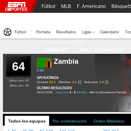
Fútbol
MLB
F. Americano
Básquet
Lucha Libre
Olímpicos
Más Deportes
Fútbol
Portada
Resultados
Ligas
Calendario
Tod
Última actualización:
oct 8, 2015
Guía de SPI
Elegir Confederación
Zambia
64
CAF
SPI RATINGS
Último mes: 65
General:
63.2
Ofensiva:
1.0
Defensiva:
1.0
Último año: 58
ÚLTIMO RESULTADO
03/31/2026
Argentina
5 - 0
Zambia
Men's International Friendly
Todos los equipos
Por confederación
Orden Alfabético