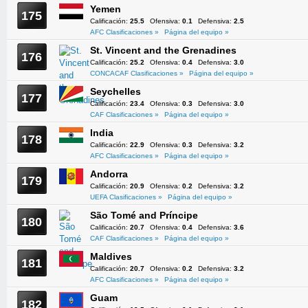
Yemen
175
Calificación:
25.5
Ofensiva:
0.1
Defensiva:
2.5
AFC Clasificaciones »
Página del equipo »
St. Vincent and the Grenadines
176
Calificación:
25.2
Ofensiva:
0.4
Defensiva:
3.0
CONCACAF Clasificaciones »
Página del equipo »
Seychelles
177
Calificación:
23.4
Ofensiva:
0.3
Defensiva:
3.0
CAF Clasificaciones »
Página del equipo »
India
178
Calificación:
22.9
Ofensiva:
0.3
Defensiva:
3.2
AFC Clasificaciones »
Página del equipo »
Andorra
179
Calificación:
20.9
Ofensiva:
0.2
Defensiva:
3.2
UEFA Clasificaciones »
Página del equipo »
São Tomé and Príncipe
180
Calificación:
20.7
Ofensiva:
0.4
Defensiva:
3.6
CAF Clasificaciones »
Página del equipo »
Maldives
181
Calificación:
20.7
Ofensiva:
0.2
Defensiva:
3.2
AFC Clasificaciones »
Página del equipo »
Guam
182