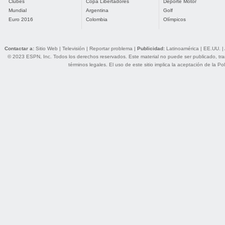
Clubes
Copa Libertadores
Deporte Motor
Mundial
Argentina
Golf
Euro 2016
Colombia
Olímpicos
Contactar a:
Sitio Web
|
Televisión
|
Reportar problema
|
Publicidad:
Latinoamérica
|
EE.UU.
|
© 2023 ESPN, Inc. Todos los derechos reservados. Este material no puede ser publicado, trans
términos legales
. El uso de este sitio implica la aceptación de la
Pol