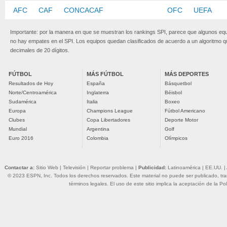
AFC
CAF
CONCACAF
CONMEBOL
OFC
UEFA
Importante: por la manera en que se muestran los rankings SPI, parece que algunos eq
no hay empates en el SPI. Los equipos quedan clasificados de acuerdo a un algoritmo 
decimales de 20 dígitos.
FÚTBOL
MÁS FÚTBOL
MÁS DEPORTES
Resultados de Hoy
España
Básquetbol
Norte/Centroamérica
Inglaterra
Béisbol
Sudamérica
Italia
Boxeo
Europa
Champions League
Fútbol Americano
Clubes
Copa Libertadores
Deporte Motor
Mundial
Argentina
Golf
Euro 2016
Colombia
Olímpicos
Contactar a:
Sitio Web
|
Televisión
|
Reportar problema
|
Publicidad:
Latinoamérica
|
EE.UU.
|
© 2023 ESPN, Inc. Todos los derechos reservados. Este material no puede ser publicado, trans
términos legales
. El uso de este sitio implica la aceptación de la
Pol