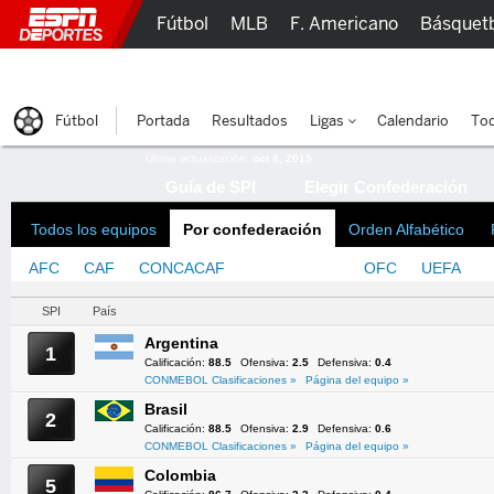
Fútbol
MLB
F. Americano
Básquet
Lucha Libre
Olímpicos
Más Deportes
Fútbol
Portada
Resultados
Ligas
Calendario
Tod
Última actualización:
oct 8, 2015
Guía de SPI
Elegir Confederación
Todos los equipos
Por confederación
Orden Alfabético
AFC
CAF
CONCACAF
CONMEBOL
OFC
UEFA
SPI
País
Argentina
1
Calificación:
88.5
Ofensiva:
2.5
Defensiva:
0.4
CONMEBOL Clasificaciones »
Página del equipo »
Brasil
2
Calificación:
88.5
Ofensiva:
2.9
Defensiva:
0.6
CONMEBOL Clasificaciones »
Página del equipo »
Colombia
5