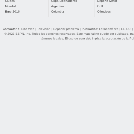
Clubes
Copa Libertadores
Deporte Motor
Mundial
Argentina
Golf
Euro 2016
Colombia
Olímpicos
Contactar a:
Sitio Web
|
Televisión
|
Reportar problema
|
Publicidad:
Latinoamérica
|
EE.UU.
|
© 2023 ESPN, Inc. Todos los derechos reservados. Este material no puede ser publicado, trans
términos legales
. El uso de este sitio implica la aceptación de la
Pol