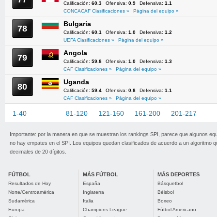
Calificación:
60.3
Ofensiva:
0.9
Defensiva:
1.1
CONCACAF Clasificaciones »
Página del equipo »
Bulgaria
78
Calificación:
60.1
Ofensiva:
1.0
Defensiva:
1.2
UEFA Clasificaciones »
Página del equipo »
Angola
79
Calificación:
59.8
Ofensiva:
1.0
Defensiva:
1.3
CAF Clasificaciones »
Página del equipo »
Uganda
80
Calificación:
59.4
Ofensiva:
0.8
Defensiva:
1.1
CAF Clasificaciones »
Página del equipo »
1-40
41-80
81-120
121-160
161-200
201-217
Importante: por la manera en que se muestran los rankings SPI, parece que algunos eq
no hay empates en el SPI. Los equipos quedan clasificados de acuerdo a un algoritmo 
decimales de 20 dígitos.
FÚTBOL
MÁS FÚTBOL
MÁS DEPORTES
Resultados de Hoy
España
Básquetbol
Norte/Centroamérica
Inglaterra
Béisbol
Sudamérica
Italia
Boxeo
Europa
Champions League
Fútbol Americano