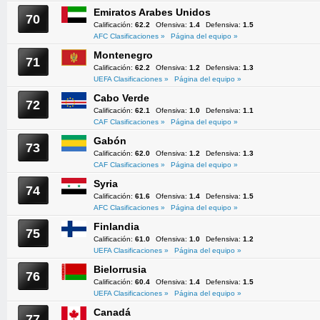
Emiratos Arabes Unidos
70
Calificación:
62.2
Ofensiva:
1.4
Defensiva:
1.5
AFC Clasificaciones »
Página del equipo »
Montenegro
71
Calificación:
62.2
Ofensiva:
1.2
Defensiva:
1.3
UEFA Clasificaciones »
Página del equipo »
Cabo Verde
72
Calificación:
62.1
Ofensiva:
1.0
Defensiva:
1.1
CAF Clasificaciones »
Página del equipo »
Gabón
73
Calificación:
62.0
Ofensiva:
1.2
Defensiva:
1.3
CAF Clasificaciones »
Página del equipo »
Syria
74
Calificación:
61.6
Ofensiva:
1.4
Defensiva:
1.5
AFC Clasificaciones »
Página del equipo »
Finlandia
75
Calificación:
61.0
Ofensiva:
1.0
Defensiva:
1.2
UEFA Clasificaciones »
Página del equipo »
Bielorrusia
76
Calificación:
60.4
Ofensiva:
1.4
Defensiva:
1.5
UEFA Clasificaciones »
Página del equipo »
Canadá
77