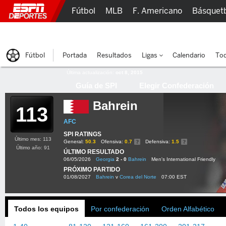
Fútbol
MLB
F. Americano
Básquet
Lucha Libre
Olímpicos
Más Deportes
Fútbol
Portada
Resultados
Ligas
Calendario
Tod
Última actualización:
oct 8, 2015
Guía de SPI
Elegir Confederación
Bahrein
113
AFC
SPI RATINGS
Último mes: 113
General:
50.3
Ofensiva:
0.7
Defensiva:
1.5
Último año: 91
ÚLTIMO RESULTADO
06/05/2026
Georgia
2 - 0
Bahrein
Men's International Friendly
PRÓXIMO PARTIDO
01/08/2027
Bahrein
v
Corea del Norte
07:00 EST
Todos los equipos
Por confederación
Orden Alfabético