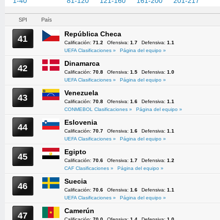
1-40
41-80
81-120
121-160
161-200
201-217
SPI
País
República Checa
41
Calificación:
71.2
Ofensiva:
1.7
Defensiva:
1.1
UEFA Clasificaciones »
Página del equipo »
Dinamarca
42
Calificación:
70.8
Ofensiva:
1.5
Defensiva:
1.0
UEFA Clasificaciones »
Página del equipo »
Venezuela
43
Calificación:
70.8
Ofensiva:
1.6
Defensiva:
1.1
CONMEBOL Clasificaciones »
Página del equipo »
Eslovenia
44
Calificación:
70.7
Ofensiva:
1.6
Defensiva:
1.1
UEFA Clasificaciones »
Página del equipo »
Egipto
45
Calificación:
70.6
Ofensiva:
1.7
Defensiva:
1.2
CAF Clasificaciones »
Página del equipo »
Suecia
46
Calificación:
70.6
Ofensiva:
1.6
Defensiva:
1.1
UEFA Clasificaciones »
Página del equipo »
Camerún
47
Calificación:
70.0
Ofensiva:
1.4
Defensiva:
1.0