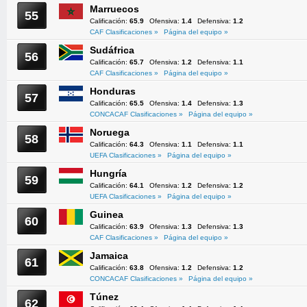
Marruecos
55
Calificación:
65.9
Ofensiva:
1.4
Defensiva:
1.2
CAF Clasificaciones »
Página del equipo »
Sudáfrica
56
Calificación:
65.7
Ofensiva:
1.2
Defensiva:
1.1
CAF Clasificaciones »
Página del equipo »
Honduras
57
Calificación:
65.5
Ofensiva:
1.4
Defensiva:
1.3
CONCACAF Clasificaciones »
Página del equipo »
Noruega
58
Calificación:
64.3
Ofensiva:
1.1
Defensiva:
1.1
UEFA Clasificaciones »
Página del equipo »
Hungría
59
Calificación:
64.1
Ofensiva:
1.2
Defensiva:
1.2
UEFA Clasificaciones »
Página del equipo »
Guinea
60
Calificación:
63.9
Ofensiva:
1.3
Defensiva:
1.3
CAF Clasificaciones »
Página del equipo »
Jamaica
61
Calificación:
63.8
Ofensiva:
1.2
Defensiva:
1.2
CONCACAF Clasificaciones »
Página del equipo »
Túnez
62