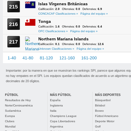
Islas Vírgenes Británicas
215
Calificación:
2.0
Ofensiva:
0.0
Defensiva:
6.9
CONCACAF Clasificaciones »
Página del equipo »
Tonga
216
Calificación:
1.6
Ofensiva:
0.0
Defensiva:
6.4
OFC Clasificaciones »
Página del equipo »
Northern Mariana Islands
217
Calificación:
0.1
Ofensiva:
0.0
Defensiva:
12.6
Unknown Clasificaciones »
Página del equipo »
1-40
41-80
81-120
121-160
161-200
201-217
Importante: por la manera en que se muestran los rankings SPI, parece que algunos eq
no hay empates en el SPI. Los equipos quedan clasificados de acuerdo a un algoritmo 
decimales de 20 dígitos.
FÚTBOL
MÁS FÚTBOL
MÁS DEPORTES
Resultados de Hoy
España
Básquetbol
Norte/Centroamérica
Inglaterra
Béisbol
Sudamérica
Italia
Boxeo
Europa
Champions League
Fútbol Americano
Clubes
Copa Libertadores
Deporte Motor
Mundial
Argentina
Golf