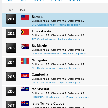
1-40
41-80
81-120
121-160
161-200
201-217
SPI
País
Samoa
201
Calificación:
9.8
Ofensiva:
0.0
Defensiva:
4.6
OFC Clasificaciones »
Página del equipo »
Timor-Leste
202
Calificación:
9.6
Ofensiva:
0.1
Defensiva:
4.9
AFC Clasificaciones »
Página del equipo »
St. Martin
203
Calificación:
9.2
Ofensiva:
0.1
Defensiva:
5.2
Unknown Clasificaciones »
Página del equipo »
Mongolia
204
Calificación:
8.5
Ofensiva:
0.0
Defensiva:
4.4
AFC Clasificaciones »
Página del equipo »
Cambodia
205
Calificación:
8.5
Ofensiva:
0.0
Defensiva:
4.0
AFC Clasificaciones »
Página del equipo »
Montserrat
206
Calificación:
7.6
Ofensiva:
0.3
Defensiva:
6.3
CONCACAF Clasificaciones »
Página del equipo »
Islas Turks y Caicos
207
Calificación:
7.2
Ofensiva:
0.3
Defensiva:
6.4