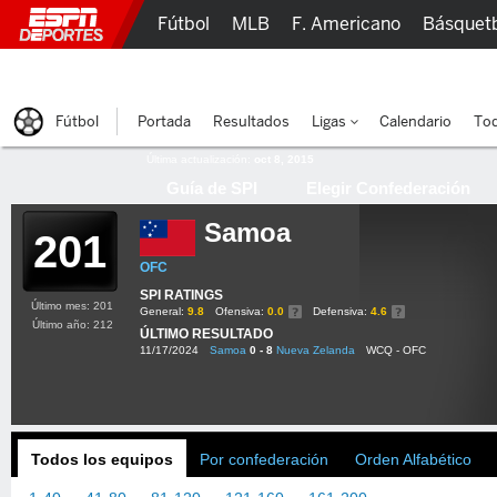
Fútbol
MLB
F. Americano
Básquet
Lucha Libre
Olímpicos
Más Deportes
Fútbol
Portada
Resultados
Ligas
Calendario
Tod
Última actualización:
oct 8, 2015
Guía de SPI
Elegir Confederación
Samoa
201
OFC
SPI RATINGS
Último mes: 201
General:
9.8
Ofensiva:
0.0
Defensiva:
4.6
Último año: 212
ÚLTIMO RESULTADO
11/17/2024
Samoa
0 - 8
Nueva Zelanda
WCQ - OFC
Todos los equipos
Por confederación
Orden Alfabético