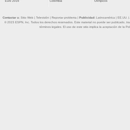
Euro 2016
Colombia
Olímpicos
Contactar a:
Sitio Web
|
Televisión
|
Reportar problema
|
Publicidad:
Latinoamérica
|
EE.UU.
|
© 2023 ESPN, Inc. Todos los derechos reservados. Este material no puede ser publicado, trans
términos legales
. El uso de este sitio implica la aceptación de la
Pol