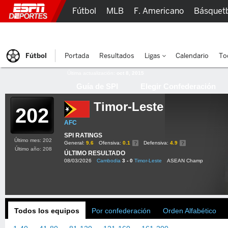
Fútbol
MLB
F. Americano
Básquet
Lucha Libre
Olímpicos
Más Deportes
Fútbol
Portada
Resultados
Ligas
Calendario
To
Última actualización:
oct 8, 2015
Guía de SPI
Elegir Confederación
Timor-Leste
202
AFC
SPI RATINGS
Último mes: 202
General:
9.6
Ofensiva:
0.1
Defensiva:
4.9
Último año: 208
ÚLTIMO RESULTADO
08/03/2026
Cambodia
3 - 0
Timor-Leste
ASEAN Champ
Todos los equipos
Por confederación
Orden Alfabético