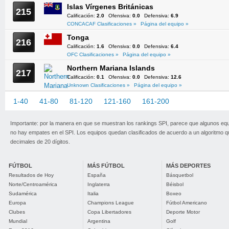
Islas Vírgenes Británicas
215
Calificación:
2.0
Ofensiva:
0.0
Defensiva:
6.9
CONCACAF Clasificaciones »
Página del equipo »
Tonga
216
Calificación:
1.6
Ofensiva:
0.0
Defensiva:
6.4
OFC Clasificaciones »
Página del equipo »
Northern Mariana Islands
217
Calificación:
0.1
Ofensiva:
0.0
Defensiva:
12.6
Unknown Clasificaciones »
Página del equipo »
1-40
41-80
81-120
121-160
161-200
201-217
Importante: por la manera en que se muestran los rankings SPI, parece que algunos eq
no hay empates en el SPI. Los equipos quedan clasificados de acuerdo a un algoritmo 
decimales de 20 dígitos.
FÚTBOL
MÁS FÚTBOL
MÁS DEPORTES
Resultados de Hoy
España
Básquetbol
Norte/Centroamérica
Inglaterra
Béisbol
Sudamérica
Italia
Boxeo
Europa
Champions League
Fútbol Americano
Clubes
Copa Libertadores
Deporte Motor
Mundial
Argentina
Golf