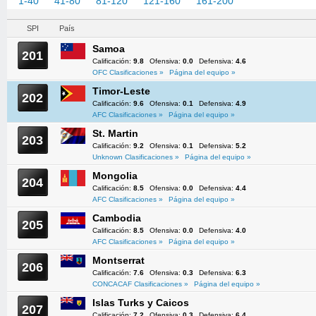
1-40
41-80
81-120
121-160
161-200
201-217
SPI
País
Samoa
201
Calificación:
9.8
Ofensiva:
0.0
Defensiva:
4.6
OFC Clasificaciones »
Página del equipo »
Timor-Leste
202
Calificación:
9.6
Ofensiva:
0.1
Defensiva:
4.9
AFC Clasificaciones »
Página del equipo »
St. Martin
203
Calificación:
9.2
Ofensiva:
0.1
Defensiva:
5.2
Unknown Clasificaciones »
Página del equipo »
Mongolia
204
Calificación:
8.5
Ofensiva:
0.0
Defensiva:
4.4
AFC Clasificaciones »
Página del equipo »
Cambodia
205
Calificación:
8.5
Ofensiva:
0.0
Defensiva:
4.0
AFC Clasificaciones »
Página del equipo »
Montserrat
206
Calificación:
7.6
Ofensiva:
0.3
Defensiva:
6.3
CONCACAF Clasificaciones »
Página del equipo »
Islas Turks y Caicos
207
Calificación:
7.2
Ofensiva:
0.3
Defensiva:
6.4