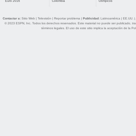
Euro 2016
Colombia
Olímpicos
Contactar a:
Sitio Web
|
Televisión
|
Reportar problema
|
Publicidad:
Latinoamérica
|
EE.UU.
|
© 2023 ESPN, Inc. Todos los derechos reservados. Este material no puede ser publicado, trans
términos legales
. El uso de este sitio implica la aceptación de la
Pol