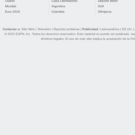
Clubes
Copa Libertadores
Deporte Motor
Mundial
Argentina
Golf
Euro 2016
Colombia
Olímpicos
Contactar a:
Sitio Web
|
Televisión
|
Reportar problema
|
Publicidad:
Latinoamérica
|
EE.UU.
|
© 2023 ESPN, Inc. Todos los derechos reservados. Este material no puede ser publicado, trans
términos legales
. El uso de este sitio implica la aceptación de la
Pol