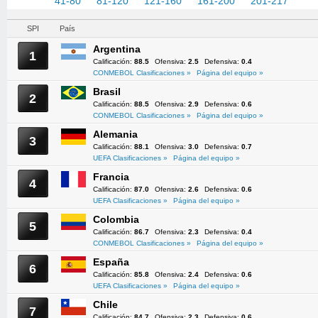
1-40
41-80
81-120
121-160
161-200
201-217
SPI
País
Argentina
1
Calificación:
88.5
Ofensiva:
2.5
Defensiva:
0.4
CONMEBOL Clasificaciones »
Página del equipo »
Brasil
2
Calificación:
88.5
Ofensiva:
2.9
Defensiva:
0.6
CONMEBOL Clasificaciones »
Página del equipo »
Alemania
3
Calificación:
88.1
Ofensiva:
3.0
Defensiva:
0.7
UEFA Clasificaciones »
Página del equipo »
Francia
4
Calificación:
87.0
Ofensiva:
2.6
Defensiva:
0.6
UEFA Clasificaciones »
Página del equipo »
Colombia
5
Calificación:
86.7
Ofensiva:
2.3
Defensiva:
0.4
CONMEBOL Clasificaciones »
Página del equipo »
España
6
Calificación:
85.8
Ofensiva:
2.4
Defensiva:
0.6
UEFA Clasificaciones »
Página del equipo »
Chile
7
Calificación:
84.7
Ofensiva:
2.3
Defensiva:
0.6