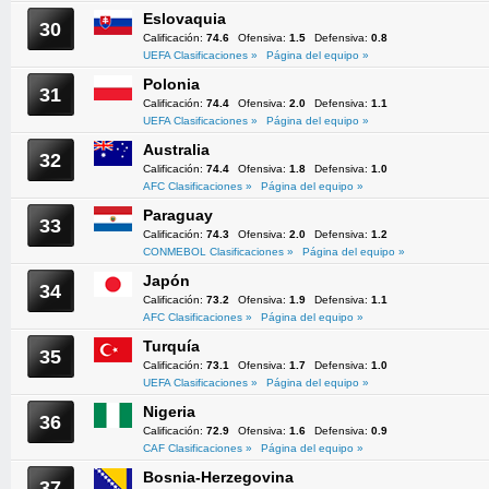
Eslovaquia
30
Calificación:
74.6
Ofensiva:
1.5
Defensiva:
0.8
UEFA Clasificaciones »
Página del equipo »
Polonia
31
Calificación:
74.4
Ofensiva:
2.0
Defensiva:
1.1
UEFA Clasificaciones »
Página del equipo »
Australia
32
Calificación:
74.4
Ofensiva:
1.8
Defensiva:
1.0
AFC Clasificaciones »
Página del equipo »
Paraguay
33
Calificación:
74.3
Ofensiva:
2.0
Defensiva:
1.2
CONMEBOL Clasificaciones »
Página del equipo »
Japón
34
Calificación:
73.2
Ofensiva:
1.9
Defensiva:
1.1
AFC Clasificaciones »
Página del equipo »
Turquía
35
Calificación:
73.1
Ofensiva:
1.7
Defensiva:
1.0
UEFA Clasificaciones »
Página del equipo »
Nigeria
36
Calificación:
72.9
Ofensiva:
1.6
Defensiva:
0.9
CAF Clasificaciones »
Página del equipo »
Bosnia-Herzegovina
37