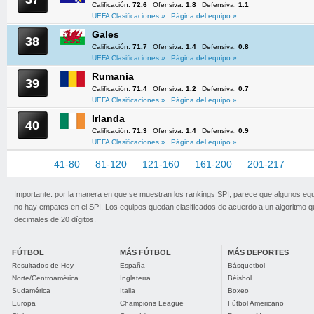
Calificación:
72.6
Ofensiva:
1.8
Defensiva:
1.1
UEFA Clasificaciones »
Página del equipo »
Gales
38
Calificación:
71.7
Ofensiva:
1.4
Defensiva:
0.8
UEFA Clasificaciones »
Página del equipo »
Rumania
39
Calificación:
71.4
Ofensiva:
1.2
Defensiva:
0.7
UEFA Clasificaciones »
Página del equipo »
Irlanda
40
Calificación:
71.3
Ofensiva:
1.4
Defensiva:
0.9
UEFA Clasificaciones »
Página del equipo »
1-40
41-80
81-120
121-160
161-200
201-217
Importante: por la manera en que se muestran los rankings SPI, parece que algunos eq
no hay empates en el SPI. Los equipos quedan clasificados de acuerdo a un algoritmo 
decimales de 20 dígitos.
FÚTBOL
MÁS FÚTBOL
MÁS DEPORTES
Resultados de Hoy
España
Básquetbol
Norte/Centroamérica
Inglaterra
Béisbol
Sudamérica
Italia
Boxeo
Europa
Champions League
Fútbol Americano