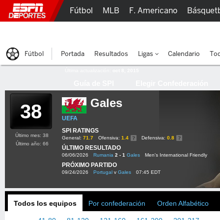
Fútbol
MLB
F. Americano
Básquet
Lucha Libre
Olímpicos
Más Deportes
Fútbol
Portada
Resultados
Ligas
Calendario
Tod
Última actualización:
oct 8, 2015
Guía de SPI
Elegir Confederación
Gales
38
UEFA
SPI RATINGS
Último mes: 38
General:
71.7
Ofensiva:
1.4
Defensiva:
0.8
Último año: 66
ÚLTIMO RESULTADO
06/06/2026
Rumania
2 - 1
Gales
Men's International Friendly
PRÓXIMO PARTIDO
09/24/2026
Portugal
v
Gales
07:45 EDT
Todos los equipos
Por confederación
Orden Alfabético