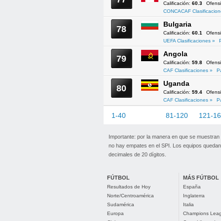
Calificación:
60.3
Ofens
CONCACAF Clasificacion
Bulgaria
78
Calificación:
60.1
Ofens
UEFA Clasificaciones »
Angola
79
Calificación:
59.8
Ofens
CAF Clasificaciones »
P
Uganda
80
Calificación:
59.4
Ofens
CAF Clasificaciones »
P
1-40
41-80
81-120
121-1
Importante: por la manera en que se muestran
no hay empates en el SPI. Los equipos quedan 
decimales de 20 dígitos.
FÚTBOL
MÁS FÚTBOL
Resultados de Hoy
España
Norte/Centroamérica
Inglaterra
Sudamérica
Italia
Europa
Champions Lea