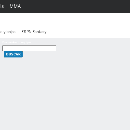
is
MMA
h
Juegos
Ediciones
as y bajas
ESPN Fantasy
Encuentra tu equipo