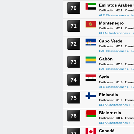
Emiratos Arabes
70
Calificación:
62.2
Ofens
AFC Clasificaciones »
P
Montenegro
71
Calificación:
62.2
Ofens
UEFA Clasificaciones »
Cabo Verde
72
Calificación:
62.1
Ofens
CAF Clasificaciones »
P
Gabón
73
Calificación:
62.0
Ofens
CAF Clasificaciones »
P
Syria
74
Calificación:
61.6
Ofens
AFC Clasificaciones »
P
Finlandia
75
Calificación:
61.0
Ofens
UEFA Clasificaciones »
Bielorrusia
76
Calificación:
60.4
Ofens
UEFA Clasificaciones »
Canadá
77