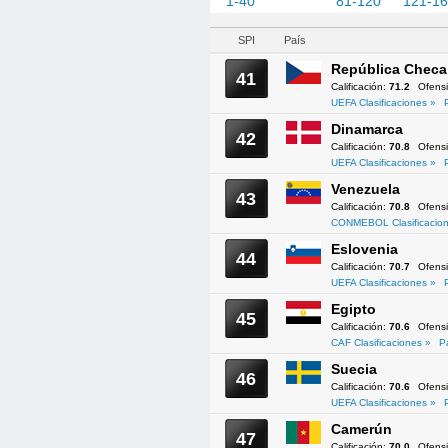
1-40
41-80
81-120
121-1
SPI
País
República Checa
41
Calificación:
71.2
Ofens
UEFA Clasificaciones »
Dinamarca
42
Calificación:
70.8
Ofens
UEFA Clasificaciones »
Venezuela
43
Calificación:
70.8
Ofens
CONMEBOL Clasificacion
Eslovenia
44
Calificación:
70.7
Ofens
UEFA Clasificaciones »
Egipto
45
Calificación:
70.6
Ofens
CAF Clasificaciones »
P
Suecia
46
Calificación:
70.6
Ofens
UEFA Clasificaciones »
Camerún
47
Calificación:
70.0
Ofens