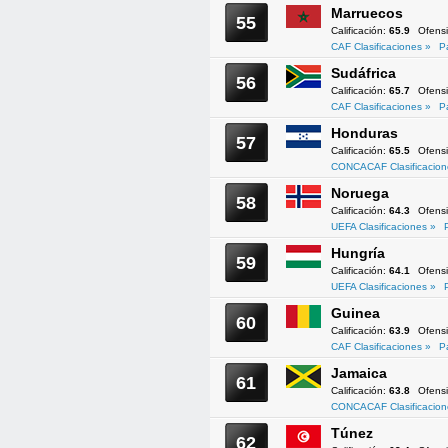
Marruecos
55
Calificación:
65.9
Ofens
CAF Clasificaciones »
P
Sudáfrica
56
Calificación:
65.7
Ofens
CAF Clasificaciones »
P
Honduras
57
Calificación:
65.5
Ofens
CONCACAF Clasificacion
Noruega
58
Calificación:
64.3
Ofens
UEFA Clasificaciones »
Hungría
59
Calificación:
64.1
Ofens
UEFA Clasificaciones »
Guinea
60
Calificación:
63.9
Ofens
CAF Clasificaciones »
P
Jamaica
61
Calificación:
63.8
Ofens
CONCACAF Clasificacion
Túnez
62