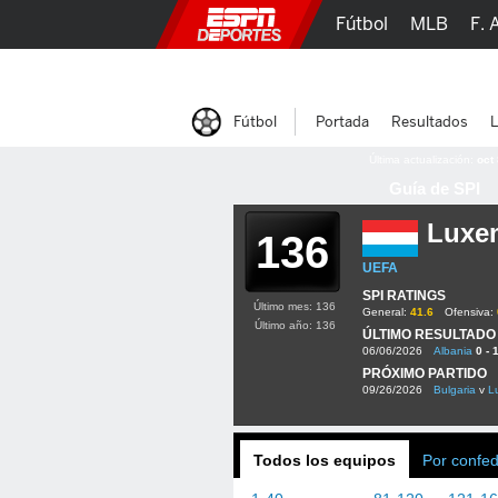
Fútbol
MLB
F. 
Lucha Libre
Olím
Fútbol
Portada
Resultados
L
Última actualización:
oct
Guía de SPI
Luxe
136
UEFA
SPI RATINGS
Último mes: 136
General:
41.6
Ofensiva:
Último año: 136
ÚLTIMO RESULTADO
06/06/2026
Albania
0 - 
PRÓXIMO PARTIDO
09/26/2026
Bulgaria
v
L
Todos los equipos
Por confe