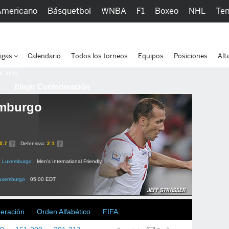
Americano
Básquetbol
WNBA
F1
Boxeo
NHL
Ten
picos
Más Deportes
Watc
igas
Calendario
Todos los torneos
Equipos
Posiciones
Alt
 8, 2015
Elegir Confederación
mburgo
0.7
Defensiva:
2.1
1
Luxemburgo
Men's International Friendly
uxemburgo
05:00 EDT
deración
Orden Alfabético
FIFA