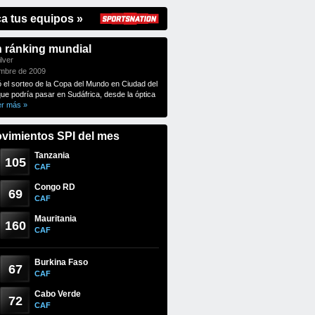
ca tus equipos »
n ránking mundial
lver
embre de 2009
ó el sorteo de la Copa del Mundo en Ciudad del
que podría pasar en Sudáfrica, desde la óptica
er más »
vimientos SPI del mes
Tanzania
105
CAF
Congo RD
69
CAF
Mauritania
160
CAF
Burkina Faso
67
CAF
Cabo Verde
72
CAF