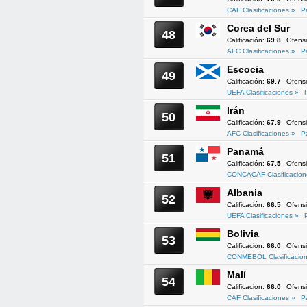
CAF Clasificaciones »
P
Corea del Sur
48
Calificación:
69.8
Ofens
AFC Clasificaciones »
P
Escocia
49
Calificación:
69.7
Ofens
UEFA Clasificaciones »
Irán
50
Calificación:
67.9
Ofens
AFC Clasificaciones »
P
Panamá
51
Calificación:
67.5
Ofens
CONCACAF Clasificacion
Albania
52
Calificación:
66.5
Ofens
UEFA Clasificaciones »
Bolivia
53
Calificación:
66.0
Ofens
CONMEBOL Clasificacion
Malí
54
Calificación:
66.0
Ofens
CAF Clasificaciones »
P