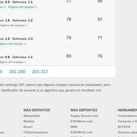
77
90
iva:
0.9
Defensiva:
1.1
es »
Página del equipo »
78
57
iva:
1.0
Defensiva:
1.2
Página del equipo »
79
77
iva:
1.0
Defensiva:
1.3
ágina del equipo »
80
76
iva:
0.8
Defensiva:
1.1
ágina del equipo »
60
161-200
201-217
 los rankings SPI, parece que algunos equipos estuvieran empatados, pero
clasificados de acuerdo a un algoritmo que genera un resultado con
MÁS DEPORTES
MÁS DEPORTES
HERRAMIE
Básquetbol
Rugby (Scrum.com)
Contactarnos
Béisbol
ESPNtenis.com
Contactar a
Boxeo
MMA
Mi ESPN
gue
Fútbol Americano
ESPNPolo.com
Servicios pa