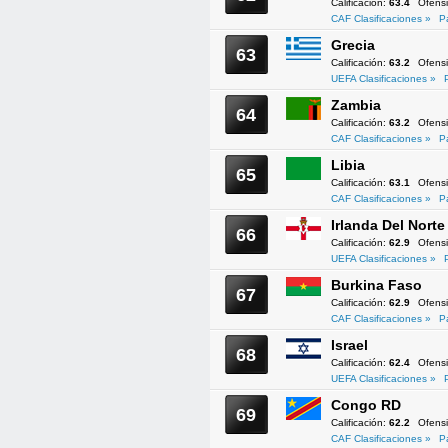
Calificación:
63.4
Ofens
CAF Clasificaciones »
P
Grecia
63
Calificación:
63.2
Ofens
UEFA Clasificaciones »
Zambia
64
Calificación:
63.2
Ofens
CAF Clasificaciones »
P
Libia
65
Calificación:
63.1
Ofens
CAF Clasificaciones »
P
Irlanda Del Norte
66
Calificación:
62.9
Ofens
UEFA Clasificaciones »
Burkina Faso
67
Calificación:
62.9
Ofens
CAF Clasificaciones »
P
Israel
68
Calificación:
62.4
Ofens
UEFA Clasificaciones »
Congo RD
69
Calificación:
62.2
Ofens
CAF Clasificaciones »
P