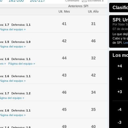
60
161-200
201-217
Comentario
Escríbenos a
Anteriores SPI
Clasifi
Ult. Mes
Ult. Año
SPI: U
41
31
Por Nate Si
iva:
1.7
Defensiva:
1.1
07 de dici
Página del equipo »
Lo que dej
Cabo y lo 
42
46
iva:
1.5
Defensiva:
1.0
de SPI.
Le
Página del equipo »
Los mo
44
32
iva:
1.6
Defensiva:
1.1
es »
Página del equipo »
+4
43
42
iva:
1.6
Defensiva:
1.1
+4
Página del equipo »
+3
46
34
iva:
1.7
Defensiva:
1.2
ágina del equipo »
45
35
-4
iva:
1.6
Defensiva:
1.1
Página del equipo »
-3
49
40
iva:
1.4
Defensiva:
1.0