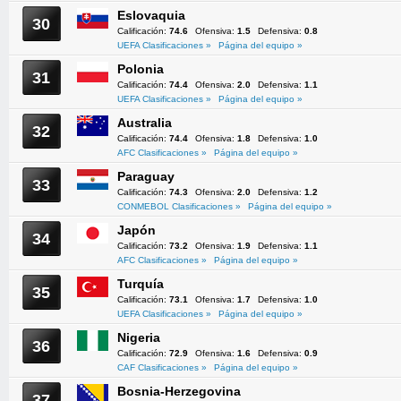
Eslovaquia
30
Calificación:
74.6
Ofensiva:
1.5
Defensiva:
0.8
UEFA Clasificaciones »
Página del equipo »
Polonia
31
Calificación:
74.4
Ofensiva:
2.0
Defensiva:
1.1
UEFA Clasificaciones »
Página del equipo »
Australia
32
Calificación:
74.4
Ofensiva:
1.8
Defensiva:
1.0
AFC Clasificaciones »
Página del equipo »
Paraguay
33
Calificación:
74.3
Ofensiva:
2.0
Defensiva:
1.2
CONMEBOL Clasificaciones »
Página del equipo »
Japón
34
Calificación:
73.2
Ofensiva:
1.9
Defensiva:
1.1
AFC Clasificaciones »
Página del equipo »
Turquía
35
Calificación:
73.1
Ofensiva:
1.7
Defensiva:
1.0
UEFA Clasificaciones »
Página del equipo »
Nigeria
36
Calificación:
72.9
Ofensiva:
1.6
Defensiva:
0.9
CAF Clasificaciones »
Página del equipo »
Bosnia-Herzegovina
37