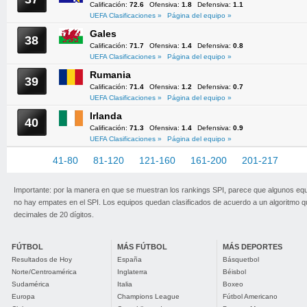
Calificación:
72.6
Ofensiva:
1.8
Defensiva:
1.1
UEFA Clasificaciones »
Página del equipo »
Gales
38
Calificación:
71.7
Ofensiva:
1.4
Defensiva:
0.8
UEFA Clasificaciones »
Página del equipo »
Rumania
39
Calificación:
71.4
Ofensiva:
1.2
Defensiva:
0.7
UEFA Clasificaciones »
Página del equipo »
Irlanda
40
Calificación:
71.3
Ofensiva:
1.4
Defensiva:
0.9
UEFA Clasificaciones »
Página del equipo »
1-40
41-80
81-120
121-160
161-200
201-217
Importante: por la manera en que se muestran los rankings SPI, parece que algunos eq
no hay empates en el SPI. Los equipos quedan clasificados de acuerdo a un algoritmo 
decimales de 20 dígitos.
FÚTBOL
MÁS FÚTBOL
MÁS DEPORTES
Resultados de Hoy
España
Básquetbol
Norte/Centroamérica
Inglaterra
Béisbol
Sudamérica
Italia
Boxeo
Europa
Champions League
Fútbol Americano