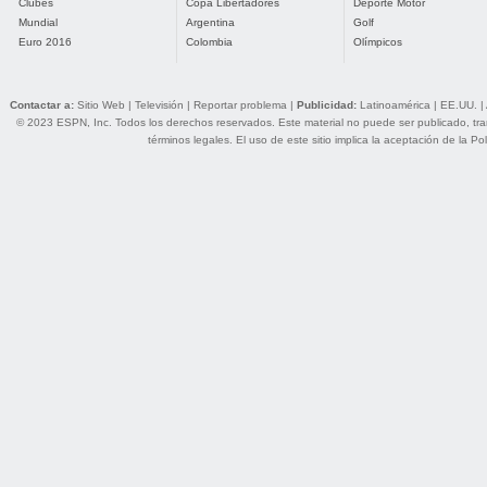
Clubes
Copa Libertadores
Deporte Motor
Mundial
Argentina
Golf
Euro 2016
Colombia
Olímpicos
Contactar a:
Sitio Web
|
Televisión
|
Reportar problema
|
Publicidad:
Latinoamérica
|
EE.UU.
|
© 2023 ESPN, Inc. Todos los derechos reservados. Este material no puede ser publicado, trans
términos legales
. El uso de este sitio implica la aceptación de la
Pol