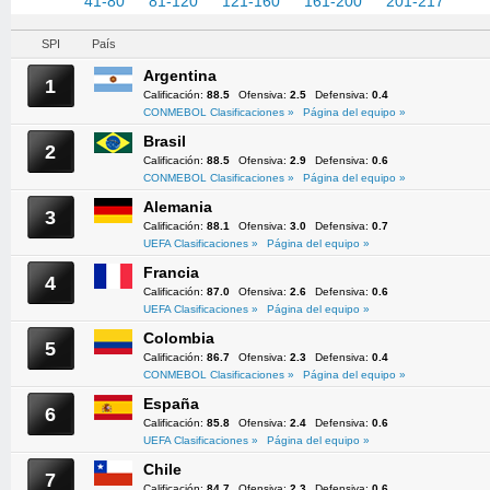
1-40
41-80
81-120
121-160
161-200
201-217
SPI
País
Argentina
1
Calificación:
88.5
Ofensiva:
2.5
Defensiva:
0.4
CONMEBOL Clasificaciones »
Página del equipo »
Brasil
2
Calificación:
88.5
Ofensiva:
2.9
Defensiva:
0.6
CONMEBOL Clasificaciones »
Página del equipo »
Alemania
3
Calificación:
88.1
Ofensiva:
3.0
Defensiva:
0.7
UEFA Clasificaciones »
Página del equipo »
Francia
4
Calificación:
87.0
Ofensiva:
2.6
Defensiva:
0.6
UEFA Clasificaciones »
Página del equipo »
Colombia
5
Calificación:
86.7
Ofensiva:
2.3
Defensiva:
0.4
CONMEBOL Clasificaciones »
Página del equipo »
España
6
Calificación:
85.8
Ofensiva:
2.4
Defensiva:
0.6
UEFA Clasificaciones »
Página del equipo »
Chile
7
Calificación:
84.7
Ofensiva:
2.3
Defensiva:
0.6