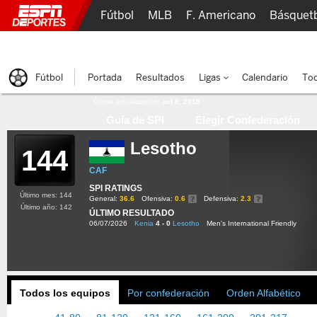
Fútbol
MLB
F. Americano
Básquet
Lucha Libre
Olímpicos
Más Deportes
Fútbol
Portada
Resultados
Ligas
Calendario
Tod
Última actualización:
oct 8, 2015
Guía de SPI
Elegir Confederación
Lesotho
144
CAF
SPI RATINGS
Último mes: 144
General:
36.6
Ofensiva:
0.6
Defensiva:
2.3
Último año: 142
ÚLTIMO RESULTADO
06/07/2026
Kenia
4 - 0
Lesotho
Men's International Friendly
Todos los equipos
Por confederación
Orden Alfabético