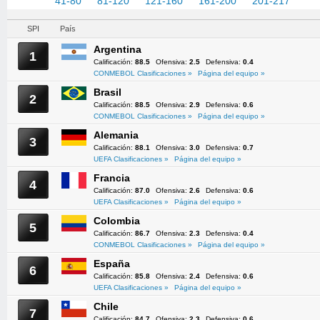
1-40
41-80
81-120
121-160
161-200
201-217
SPI
País
Argentina
1
Calificación:
88.5
Ofensiva:
2.5
Defensiva:
0.4
CONMEBOL Clasificaciones »
Página del equipo »
Brasil
2
Calificación:
88.5
Ofensiva:
2.9
Defensiva:
0.6
CONMEBOL Clasificaciones »
Página del equipo »
Alemania
3
Calificación:
88.1
Ofensiva:
3.0
Defensiva:
0.7
UEFA Clasificaciones »
Página del equipo »
Francia
4
Calificación:
87.0
Ofensiva:
2.6
Defensiva:
0.6
UEFA Clasificaciones »
Página del equipo »
Colombia
5
Calificación:
86.7
Ofensiva:
2.3
Defensiva:
0.4
CONMEBOL Clasificaciones »
Página del equipo »
España
6
Calificación:
85.8
Ofensiva:
2.4
Defensiva:
0.6
UEFA Clasificaciones »
Página del equipo »
Chile
7
Calificación:
84.7
Ofensiva:
2.3
Defensiva:
0.6