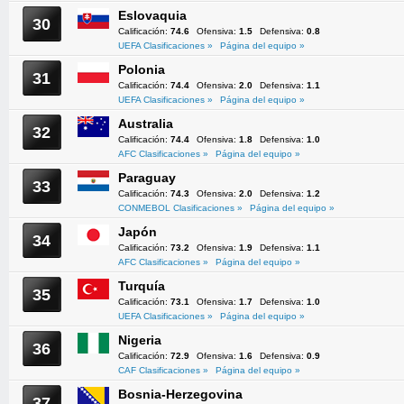
Eslovaquia
30
Calificación:
74.6
Ofensiva:
1.5
Defensiva:
0.8
UEFA Clasificaciones »
Página del equipo »
Polonia
31
Calificación:
74.4
Ofensiva:
2.0
Defensiva:
1.1
UEFA Clasificaciones »
Página del equipo »
Australia
32
Calificación:
74.4
Ofensiva:
1.8
Defensiva:
1.0
AFC Clasificaciones »
Página del equipo »
Paraguay
33
Calificación:
74.3
Ofensiva:
2.0
Defensiva:
1.2
CONMEBOL Clasificaciones »
Página del equipo »
Japón
34
Calificación:
73.2
Ofensiva:
1.9
Defensiva:
1.1
AFC Clasificaciones »
Página del equipo »
Turquía
35
Calificación:
73.1
Ofensiva:
1.7
Defensiva:
1.0
UEFA Clasificaciones »
Página del equipo »
Nigeria
36
Calificación:
72.9
Ofensiva:
1.6
Defensiva:
0.9
CAF Clasificaciones »
Página del equipo »
Bosnia-Herzegovina
37