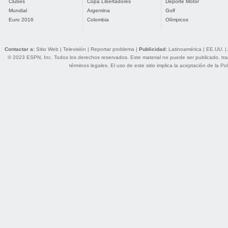
Clubes
Copa Libertadores
Deporte Motor
Mundial
Argentina
Golf
Euro 2016
Colombia
Olímpicos
Contactar a:
Sitio Web
|
Televisión
|
Reportar problema
|
Publicidad:
Latinoamérica
|
EE.UU.
|
© 2023 ESPN, Inc. Todos los derechos reservados. Este material no puede ser publicado, trans
términos legales
. El uso de este sitio implica la aceptación de la
Pol