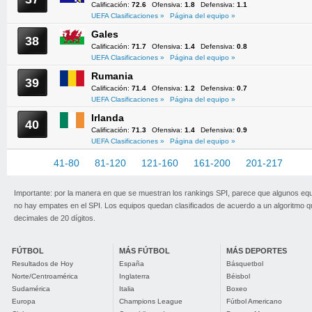
Calificación:
72.6
Ofensiva:
1.8
Defensiva:
1.1
UEFA Clasificaciones »
Página del equipo »
Gales
38
Calificación:
71.7
Ofensiva:
1.4
Defensiva:
0.8
UEFA Clasificaciones »
Página del equipo »
Rumania
39
Calificación:
71.4
Ofensiva:
1.2
Defensiva:
0.7
UEFA Clasificaciones »
Página del equipo »
Irlanda
40
Calificación:
71.3
Ofensiva:
1.4
Defensiva:
0.9
UEFA Clasificaciones »
Página del equipo »
1-40
41-80
81-120
121-160
161-200
201-217
Importante: por la manera en que se muestran los rankings SPI, parece que algunos eq
no hay empates en el SPI. Los equipos quedan clasificados de acuerdo a un algoritmo 
decimales de 20 dígitos.
FÚTBOL
MÁS FÚTBOL
MÁS DEPORTES
Resultados de Hoy
España
Básquetbol
Norte/Centroamérica
Inglaterra
Béisbol
Sudamérica
Italia
Boxeo
Europa
Champions League
Fútbol Americano