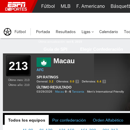
Fútbol
MLB
F. Americano
Básquet
Lucha Libre
Olímpicos
Más Deportes
Fútbol
Portada
Resultados
Ligas
Calendario
Tod
Última actualización:
oct 8, 2015
Guía de SPI
Elegir Confederación
Macau
213
AFC
SPI RATINGS
Último mes: 213
General:
3.2
Ofensiva:
0.0
Defensiva:
6.4
Último año: 210
ÚLTIMO RESULTADO
03/29/2026
Macau
0 - 6
Tanzania
Men's International Friendly
Todos los equipos
Por confederación
Orden Alfabético