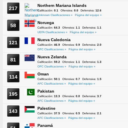
Northern Mariana Islands
217
Calificación:
0.1
Ofensiva:
0.0
Defensiva:
12.6
Unknown Clasificaciones »
Página del equipo »
Noruega
58
Calificación:
64.3
Ofensiva:
1.1
Defensiva:
1.1
UEFA Clasificaciones »
Página del equipo »
Nueva Caledonia
121
Calificación:
46.9
Ofensiva:
0.9
Defensiva:
2.0
OFC Clasificaciones »
Página del equipo »
Nueva Zelanda
81
Calificación:
59.2
Ofensiva:
1.1
Defensiva:
1.3
OFC Clasificaciones »
Página del equipo »
Oman
114
Calificación:
50.1
Ofensiva:
0.7
Defensiva:
1.5
AFC Clasificaciones »
Página del equipo »
Pakistan
195
Calificación:
13.3
Ofensiva:
0.0
Defensiva:
3.7
AFC Clasificaciones »
Página del equipo »
Palestine
143
Calificación:
37.5
Ofensiva:
0.5
Defensiva:
2.1
AFC Clasificaciones »
Página del equipo »
Panamá