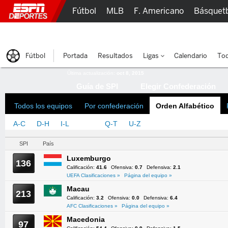
Fútbol
MLB
F. Americano
Básquet
Lucha Libre
Olímpicos
Más Deportes
Fútbol
Portada
Resultados
Ligas
Calendario
Tod
Última actualización:
oct 8, 2015
Guía de SPI
Elegir Confederación
Todos los equipos
Por confederación
Orden Alfabético
A-C
D-H
I-L
M-P
Q-T
U-Z
SPI
País
Luxemburgo
136
Calificación:
41.6
Ofensiva:
0.7
Defensiva:
2.1
UEFA Clasificaciones »
Página del equipo »
Macau
213
Calificación:
3.2
Ofensiva:
0.0
Defensiva:
6.4
AFC Clasificaciones »
Página del equipo »
Macedonia
97