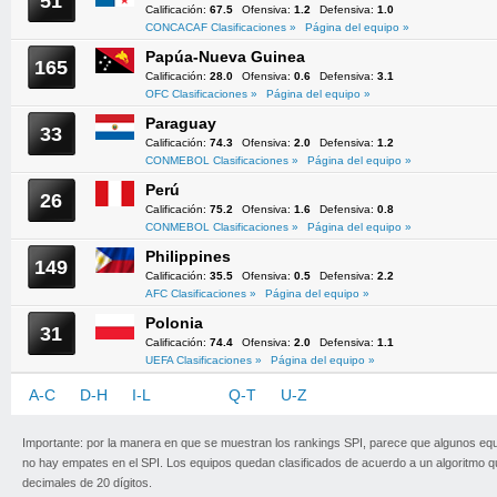
51
Calificación:
67.5
Ofensiva:
1.2
Defensiva:
1.0
CONCACAF Clasificaciones »
Página del equipo »
Papúa-Nueva Guinea
165
Calificación:
28.0
Ofensiva:
0.6
Defensiva:
3.1
OFC Clasificaciones »
Página del equipo »
Paraguay
33
Calificación:
74.3
Ofensiva:
2.0
Defensiva:
1.2
CONMEBOL Clasificaciones »
Página del equipo »
Perú
26
Calificación:
75.2
Ofensiva:
1.6
Defensiva:
0.8
CONMEBOL Clasificaciones »
Página del equipo »
Philippines
149
Calificación:
35.5
Ofensiva:
0.5
Defensiva:
2.2
AFC Clasificaciones »
Página del equipo »
Polonia
31
Calificación:
74.4
Ofensiva:
2.0
Defensiva:
1.1
UEFA Clasificaciones »
Página del equipo »
A-C
D-H
I-L
M-P
Q-T
U-Z
Importante: por la manera en que se muestran los rankings SPI, parece que algunos eq
no hay empates en el SPI. Los equipos quedan clasificados de acuerdo a un algoritmo 
decimales de 20 dígitos.