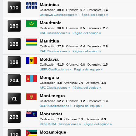
Martinica
110
Calificación:
50.9
Ofensiva:
0.7
Defensiva:
1.4
Unknown Clasificaciones »
Página del equipo »
Mauritania
160
Calificación:
30.0
Ofensiva:
0.5
Defensiva:
2.7
CAF Clasificaciones »
Página del equipo »
Mauritius
168
Calificación:
27.6
Ofensiva:
0.4
Defensiva:
2.8
CAF Clasificaciones »
Página del equipo »
Moldavia
108
Calificación:
51.5
Ofensiva:
0.8
Defensiva:
1.5
UEFA Clasificaciones »
Página del equipo »
Mongolia
204
Calificación:
8.5
Ofensiva:
0.0
Defensiva:
4.4
AFC Clasificaciones »
Página del equipo »
Montenegro
71
Calificación:
62.2
Ofensiva:
1.2
Defensiva:
1.3
UEFA Clasificaciones »
Página del equipo »
Montserrat
206
Calificación:
7.6
Ofensiva:
0.3
Defensiva:
6.3
CONCACAF Clasificaciones »
Página del equipo »
Mozambique
119