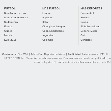
FÚTBOL
MÁS FÚTBOL
MÁS DEPORTES
Resultados de Hoy
España
Básquetbol
Norte/Centroamérica
Inglaterra
Béisbol
Sudamérica
Italia
Boxeo
Europa
Champions League
Fútbol Americano
Clubes
Copa Libertadores
Deporte Motor
Mundial
Argentina
Golf
Euro 2016
Colombia
Olímpicos
Contactar a:
Sitio Web
|
Televisión
|
Reportar problema
|
Publicidad:
Latinoamérica
|
EE.UU.
|
© 2023 ESPN, Inc. Todos los derechos reservados. Este material no puede ser publicado, trans
términos legales
. El uso de este sitio implica la aceptación de la
Pol