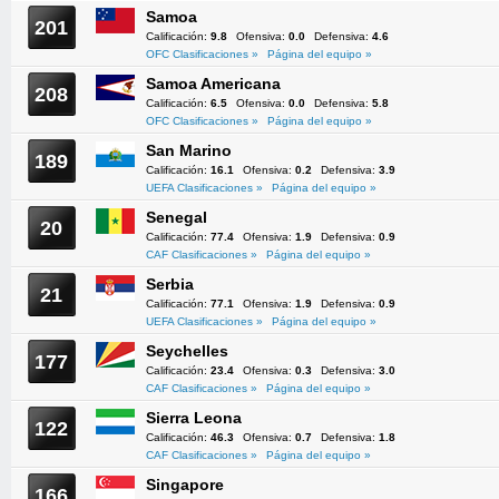
Samoa
201
Calificación:
9.8
Ofensiva:
0.0
Defensiva:
4.6
OFC Clasificaciones »
Página del equipo »
Samoa Americana
208
Calificación:
6.5
Ofensiva:
0.0
Defensiva:
5.8
OFC Clasificaciones »
Página del equipo »
San Marino
189
Calificación:
16.1
Ofensiva:
0.2
Defensiva:
3.9
UEFA Clasificaciones »
Página del equipo »
Senegal
20
Calificación:
77.4
Ofensiva:
1.9
Defensiva:
0.9
CAF Clasificaciones »
Página del equipo »
Serbia
21
Calificación:
77.1
Ofensiva:
1.9
Defensiva:
0.9
UEFA Clasificaciones »
Página del equipo »
Seychelles
177
Calificación:
23.4
Ofensiva:
0.3
Defensiva:
3.0
CAF Clasificaciones »
Página del equipo »
Sierra Leona
122
Calificación:
46.3
Ofensiva:
0.7
Defensiva:
1.8
CAF Clasificaciones »
Página del equipo »
Singapore
166