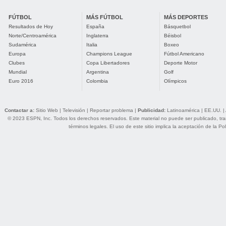
FÚTBOL
MÁS FÚTBOL
MÁS DEPORTES
Resultados de Hoy
España
Básquetbol
Norte/Centroamérica
Inglaterra
Béisbol
Sudamérica
Italia
Boxeo
Europa
Champions League
Fútbol Americano
Clubes
Copa Libertadores
Deporte Motor
Mundial
Argentina
Golf
Euro 2016
Colombia
Olímpicos
Contactar a:
Sitio Web
|
Televisión
|
Reportar problema
|
Publicidad:
Latinoamérica
|
EE.UU.
|
© 2023 ESPN, Inc. Todos los derechos reservados. Este material no puede ser publicado, trans
términos legales
. El uso de este sitio implica la aceptación de la
Pol