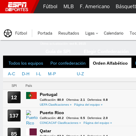
Fútbol
MLB
F. Americano
Básquet
Lucha Libre
Olímpicos
Más Deportes
Fútbol
Portada
Resultados
Ligas
Calendario
Tod
Última actualización:
oct 8, 2015
Guía de SPI
Elegir Confederación
Todos los equipos
Por confederación
Orden Alfabético
A-C
D-H
I-L
M-P
Q-T
U-Z
SPI
País
Portugal
12
Calificación:
80.0
Ofensiva:
2.1
Defensiva:
0.8
UEFA Clasificaciones »
Página del equipo »
Puerto Rico
137
Calificación:
40.2
Ofensiva:
0.5
Defensiva:
2.0
CONCACAF Clasificaciones »
Página del equipo »
Qatar
85