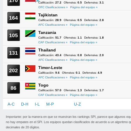
170
Calificación:
27.2
Ofensiva:
0.5
Defensiva:
3.1
OFC Clasificaciones »
Página del equipo »
Tajikistan
164
Calificación:
28.9
Ofensiva:
0.5
Defensiva:
2.8
AFC Clasificaciones »
Página del equipo »
Tanzania
105
Calificación:
51.7
Ofensiva:
1.1
Defensiva:
1.8
CAF Clasificaciones »
Página del equipo »
Thailand
131
Calificación:
43.4
Ofensiva:
0.8
Defensiva:
2.0
AFC Clasificaciones »
Página del equipo »
Timor-Leste
202
Calificación:
9.6
Ofensiva:
0.1
Defensiva:
4.9
AFC Clasificaciones »
Página del equipo »
Togo
86
Calificación:
57.0
Ofensiva:
1.3
Defensiva:
1.7
CAF Clasificaciones »
Página del equipo »
A-C
D-H
I-L
M-P
Q-T
U-Z
Importante: por la manera en que se muestran los rankings SPI, parece que algunos eq
no hay empates en el SPI. Los equipos quedan clasificados de acuerdo a un algoritmo 
decimales de 20 dígitos.