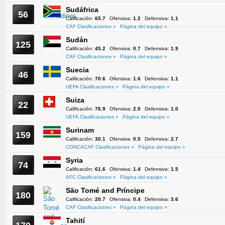
Sudáfrica
56
Calificación:
65.7
Ofensiva:
1.2
Defensiva:
1.1
CAF Clasificaciones »
Página del equipo »
Sudán
125
Calificación:
45.2
Ofensiva:
0.7
Defensiva:
1.9
CAF Clasificaciones »
Página del equipo »
Suecia
46
Calificación:
70.6
Ofensiva:
1.6
Defensiva:
1.1
UEFA Clasificaciones »
Página del equipo »
Suiza
22
Calificación:
76.9
Ofensiva:
2.0
Defensiva:
1.0
UEFA Clasificaciones »
Página del equipo »
Surinam
159
Calificación:
30.1
Ofensiva:
0.5
Defensiva:
2.7
CONCACAF Clasificaciones »
Página del equipo »
Syria
74
Calificación:
61.6
Ofensiva:
1.4
Defensiva:
1.5
AFC Clasificaciones »
Página del equipo »
São Tomé and Príncipe
180
Calificación:
20.7
Ofensiva:
0.4
Defensiva:
3.6
CAF Clasificaciones »
Página del equipo »
Tahití