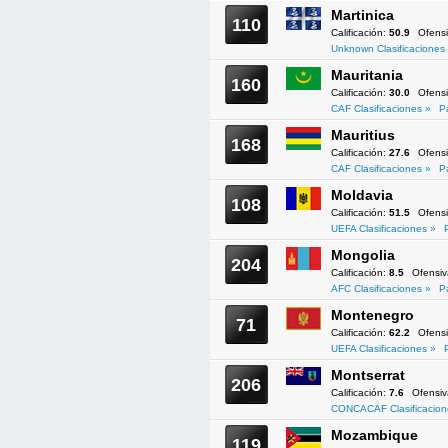
Martinica
110
Calificación:
50.9
Ofens
Unknown Clasificaciones
Mauritania
160
Calificación:
30.0
Ofens
CAF Clasificaciones »
P
Mauritius
168
Calificación:
27.6
Ofens
CAF Clasificaciones »
P
Moldavia
108
Calificación:
51.5
Ofens
UEFA Clasificaciones »
Mongolia
204
Calificación:
8.5
Ofensi
AFC Clasificaciones »
P
Montenegro
71
Calificación:
62.2
Ofens
UEFA Clasificaciones »
Montserrat
206
Calificación:
7.6
Ofensi
CONCACAF Clasificacion
Mozambique
119