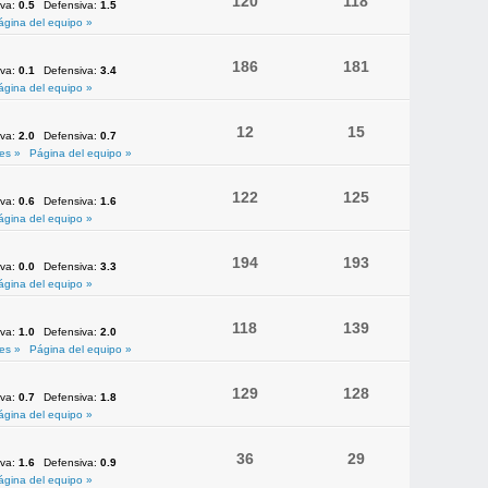
120
118
iva:
0.5
Defensiva:
1.5
ágina del equipo »
186
181
iva:
0.1
Defensiva:
3.4
ágina del equipo »
12
15
iva:
2.0
Defensiva:
0.7
es »
Página del equipo »
122
125
iva:
0.6
Defensiva:
1.6
ágina del equipo »
194
193
iva:
0.0
Defensiva:
3.3
ágina del equipo »
118
139
iva:
1.0
Defensiva:
2.0
es »
Página del equipo »
129
128
iva:
0.7
Defensiva:
1.8
ágina del equipo »
36
29
iva:
1.6
Defensiva:
0.9
ágina del equipo »