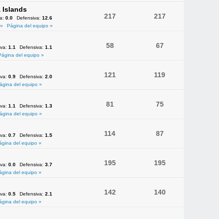
 Islands
217
217
va:
0.0
Defensiva:
12.6
 »
Página del equipo »
58
67
iva:
1.1
Defensiva:
1.1
Página del equipo »
121
119
iva:
0.9
Defensiva:
2.0
ágina del equipo »
81
75
iva:
1.1
Defensiva:
1.3
ágina del equipo »
114
87
iva:
0.7
Defensiva:
1.5
ágina del equipo »
195
195
iva:
0.0
Defensiva:
3.7
ágina del equipo »
142
140
iva:
0.5
Defensiva:
2.1
ágina del equipo »