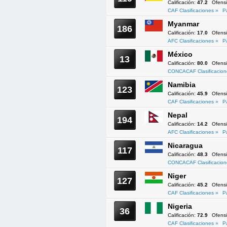
Calificación:
47.2
Ofens
CAF Clasificaciones »
P
Myanmar
186
Calificación:
17.0
Ofens
AFC Clasificaciones »
P
México
13
Calificación:
80.0
Ofens
CONCACAF Clasificacion
Namibia
123
Calificación:
45.9
Ofens
CAF Clasificaciones »
P
Nepal
194
Calificación:
14.2
Ofens
AFC Clasificaciones »
P
Nicaragua
117
Calificación:
48.3
Ofens
CONCACAF Clasificacion
Niger
127
Calificación:
45.2
Ofens
CAF Clasificaciones »
P
Nigeria
36
Calificación:
72.9
Ofens
CAF Clasificaciones »
P