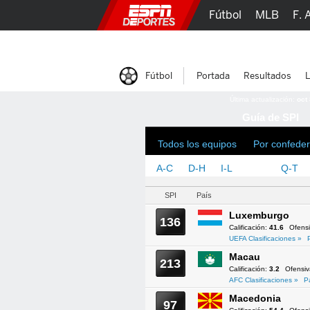
Fútbol
MLB
F. 
Lucha Libre
Olím
Fútbol
Portada
Resultados
L
Última actualización:
oct
Guía de SPI
Todos los equipos
Por confeder
A-C
D-H
I-L
M-P
Q-T
SPI
País
Luxemburgo
136
Calificación:
41.6
Ofens
UEFA Clasificaciones »
Macau
213
Calificación:
3.2
Ofensi
AFC Clasificaciones »
P
Macedonia
97