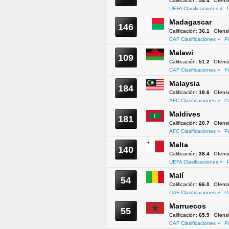
Calificación:
54.4
Ofens
UEFA Clasificaciones »
Madagascar
146
Calificación:
36.1
Ofens
CAF Clasificaciones »
P
Malawi
109
Calificación:
51.2
Ofens
CAF Clasificaciones »
P
Malaysia
184
Calificación:
18.6
Ofens
AFC Clasificaciones »
P
Maldives
181
Calificación:
20.7
Ofens
AFC Clasificaciones »
P
Malta
140
Calificación:
38.4
Ofens
UEFA Clasificaciones »
Malí
54
Calificación:
66.0
Ofens
CAF Clasificaciones »
P
Marruecos
55
Calificación:
65.9
Ofens
CAF Clasificaciones »
P