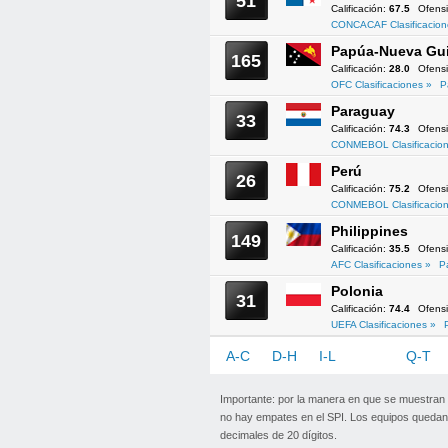
51
Calificación:
67.5
Ofens
CONCACAF Clasificacion
Papúa-Nueva Gu
165
Calificación:
28.0
Ofens
OFC Clasificaciones »
P
Paraguay
33
Calificación:
74.3
Ofens
CONMEBOL Clasificacion
Perú
26
Calificación:
75.2
Ofens
CONMEBOL Clasificacion
Philippines
149
Calificación:
35.5
Ofens
AFC Clasificaciones »
P
Polonia
31
Calificación:
74.4
Ofens
UEFA Clasificaciones »
A-C
D-H
I-L
M-P
Q-T
Importante: por la manera en que se muestran
no hay empates en el SPI. Los equipos quedan 
decimales de 20 dígitos.