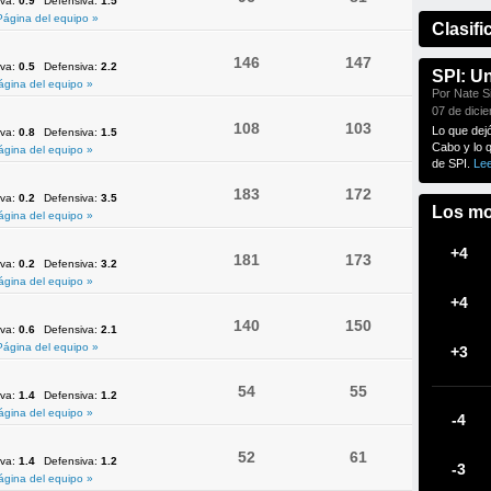
iva:
0.9
Defensiva:
1.5
Página del equipo »
Clasifi
146
147
iva:
0.5
Defensiva:
2.2
SPI: U
ágina del equipo »
Por Nate Si
07 de dici
108
103
Lo que dej
iva:
0.8
Defensiva:
1.5
Cabo y lo 
ágina del equipo »
de SPI.
Le
183
172
iva:
0.2
Defensiva:
3.5
Los mo
ágina del equipo »
+4
181
173
iva:
0.2
Defensiva:
3.2
ágina del equipo »
+4
140
150
iva:
0.6
Defensiva:
2.1
Página del equipo »
+3
54
55
iva:
1.4
Defensiva:
1.2
ágina del equipo »
-4
52
61
iva:
1.4
Defensiva:
1.2
-3
ágina del equipo »