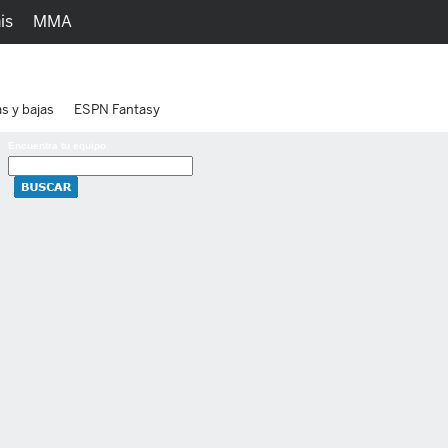
is
MMA
h
Juegos
Ediciones
as y bajas
ESPN Fantasy
Encuentra tu equipo