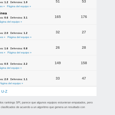
51
53
iva:
1.2
Defensiva:
1.0
es »
Página del equipo »
inea
165
176
iva:
0.6
Defensiva:
3.1
ágina del equipo »
32
27
iva:
2.0
Defensiva:
1.2
es »
Página del equipo »
26
28
iva:
1.6
Defensiva:
0.8
es »
Página del equipo »
149
158
iva:
0.5
Defensiva:
2.2
ágina del equipo »
33
47
iva:
2.0
Defensiva:
1.1
Página del equipo »
U-Z
 los rankings SPI, parece que algunos equipos estuvieran empatados, pero
clasificados de acuerdo a un algoritmo que genera un resultado con