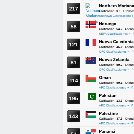
Northern Mariana
217
Calificación:
0.1
Ofensi
Unknown Clasificaciones
Noruega
58
Calificación:
64.3
Ofens
UEFA Clasificaciones »
Nueva Caledonia
121
Calificación:
46.9
Ofens
OFC Clasificaciones »
P
Nueva Zelanda
81
Calificación:
59.2
Ofens
OFC Clasificaciones »
P
Oman
114
Calificación:
50.1
Ofens
AFC Clasificaciones »
P
Pakistan
195
Calificación:
13.3
Ofens
AFC Clasificaciones »
P
Palestine
143
Calificación:
37.5
Ofens
AFC Clasificaciones »
P
Panamá