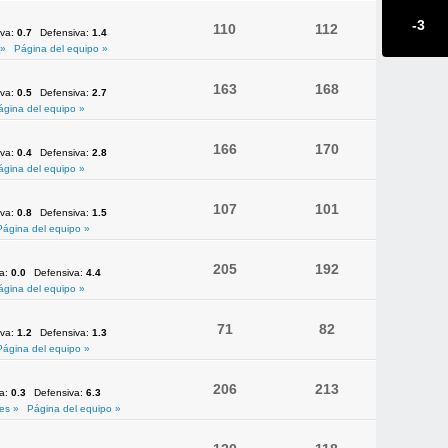
-3
110
112
iva:
0.7
Defensiva:
1.4
 »
Página del equipo »
163
168
iva:
0.5
Defensiva:
2.7
ágina del equipo »
166
170
iva:
0.4
Defensiva:
2.8
ágina del equipo »
107
101
iva:
0.8
Defensiva:
1.5
Página del equipo »
205
192
va:
0.0
Defensiva:
4.4
ágina del equipo »
71
82
iva:
1.2
Defensiva:
1.3
Página del equipo »
206
213
va:
0.3
Defensiva:
6.3
es »
Página del equipo »