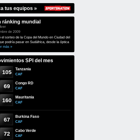
ca tus equipos »
n ránking mundial
lver
embre de 2009
ó el sorteo de la Copa del Mundo en Ciudad del
que podría pasar en Sudáfrica, desde la óptica
er más »
vimientos SPI del mes
Tanzania
105
CAF
Congo RD
69
CAF
Mauritania
160
CAF
Burkina Faso
67
CAF
Cabo Verde
72
CAF