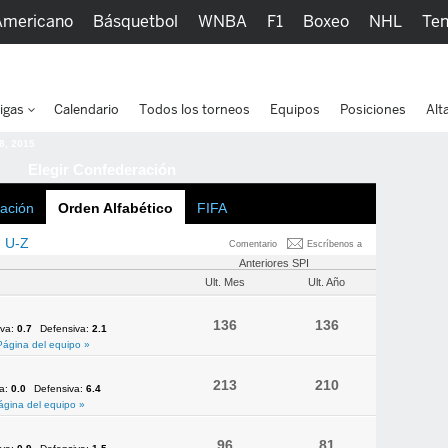
Americano
Básquetbol
WNBA
F1
Boxeo
NHL
Ten
picos
Más Deportes
Watc
igas
Calendario
Todos los torneos
Equipos
Posiciones
Alt
 8, 2015
Elegir Confederación
ación
Orden Alfabético
FIFA
U-Z
Comentario
Escríbenos a
Anteriores SPI
Ult. Mes
Ult. Año
136
136
iva:
0.7
Defensiva:
2.1
Página del equipo »
213
210
va:
0.0
Defensiva:
6.4
ágina del equipo »
96
81