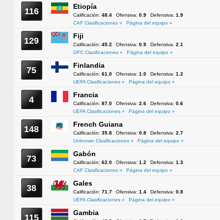
Etiopía
116
Calificación:
48.4
Ofensiva:
0.9
Defensiva:
1.9
CAF Clasificaciones »
Página del equipo »
Fiji
129
Calificación:
45.2
Ofensiva:
0.9
Defensiva:
2.1
OFC Clasificaciones »
Página del equipo »
Finlandia
75
Calificación:
61.0
Ofensiva:
1.0
Defensiva:
1.2
UEFA Clasificaciones »
Página del equipo »
Francia
4
Calificación:
87.0
Ofensiva:
2.6
Defensiva:
0.6
UEFA Clasificaciones »
Página del equipo »
French Guiana
148
Calificación:
35.8
Ofensiva:
0.8
Defensiva:
2.7
Unknown Clasificaciones »
Página del equipo »
Gabón
73
Calificación:
62.0
Ofensiva:
1.2
Defensiva:
1.3
CAF Clasificaciones »
Página del equipo »
Gales
38
Calificación:
71.7
Ofensiva:
1.4
Defensiva:
0.8
UEFA Clasificaciones »
Página del equipo »
Gambia
115