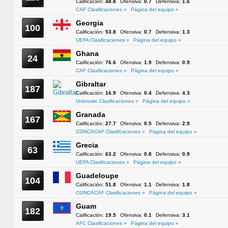
Calificación:
48.8
Ofensiva:
0.7
Defensiva:
1.6
CAF Clasificaciones »
Página del equipo »
Georgia
100
Calificación:
53.8
Ofensiva:
0.7
Defensiva:
1.3
UEFA Clasificaciones »
Página del equipo »
Ghana
24
Calificación:
76.6
Ofensiva:
1.9
Defensiva:
0.9
CAF Clasificaciones »
Página del equipo »
Gibraltar
187
Calificación:
16.9
Ofensiva:
0.4
Defensiva:
4.3
Unknown Clasificaciones »
Página del equipo »
Granada
167
Calificación:
27.7
Ofensiva:
0.5
Defensiva:
2.9
CONCACAF Clasificaciones »
Página del equipo »
Grecia
63
Calificación:
63.2
Ofensiva:
0.8
Defensiva:
0.9
UEFA Clasificaciones »
Página del equipo »
Guadeloupe
104
Calificación:
51.8
Ofensiva:
1.1
Defensiva:
1.8
CONCACAF Clasificaciones »
Página del equipo »
Guam
182
Calificación:
19.5
Ofensiva:
0.1
Defensiva:
3.1
AFC Clasificaciones »
Página del equipo »