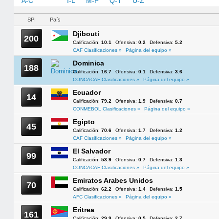
A-C
D-H
I-L
M-P
Q-T
U-Z
SPI
País
Djibouti
200
Calificación:
10.1
Ofensiva:
0.2
Defensiva:
5.2
CAF Clasificaciones »
Página del equipo »
Dominica
188
Calificación:
16.7
Ofensiva:
0.1
Defensiva:
3.6
CONCACAF Clasificaciones »
Página del equipo »
Ecuador
14
Calificación:
79.2
Ofensiva:
1.9
Defensiva:
0.7
CONMEBOL Clasificaciones »
Página del equipo »
Egipto
45
Calificación:
70.6
Ofensiva:
1.7
Defensiva:
1.2
CAF Clasificaciones »
Página del equipo »
El Salvador
99
Calificación:
53.9
Ofensiva:
0.7
Defensiva:
1.3
CONCACAF Clasificaciones »
Página del equipo »
Emiratos Arabes Unidos
70
Calificación:
62.2
Ofensiva:
1.4
Defensiva:
1.5
AFC Clasificaciones »
Página del equipo »
Eritrea
161
Calificación:
29.9
Ofensiva:
0.5
Defensiva:
2.7