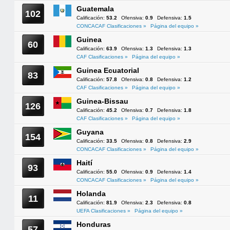
Guatemala
102
Calificación:
53.2
Ofensiva:
0.9
Defensiva:
1.5
CONCACAF Clasificaciones »
Página del equipo »
Guinea
60
Calificación:
63.9
Ofensiva:
1.3
Defensiva:
1.3
CAF Clasificaciones »
Página del equipo »
Guinea Ecuatorial
83
Calificación:
57.8
Ofensiva:
0.8
Defensiva:
1.2
CAF Clasificaciones »
Página del equipo »
Guinea-Bissau
126
Calificación:
45.2
Ofensiva:
0.7
Defensiva:
1.8
CAF Clasificaciones »
Página del equipo »
Guyana
154
Calificación:
33.5
Ofensiva:
0.8
Defensiva:
2.9
CONCACAF Clasificaciones »
Página del equipo »
Haití
93
Calificación:
55.0
Ofensiva:
0.9
Defensiva:
1.4
CONCACAF Clasificaciones »
Página del equipo »
Holanda
11
Calificación:
81.9
Ofensiva:
2.3
Defensiva:
0.8
UEFA Clasificaciones »
Página del equipo »
Honduras
57