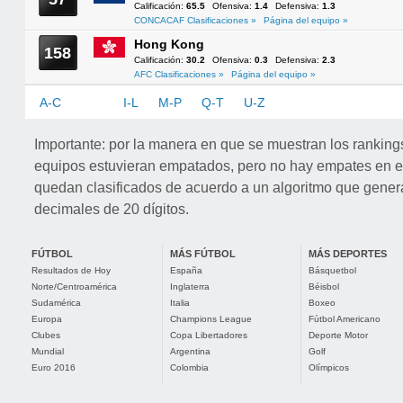
Calificación:
65.5
Ofensiva:
1.4
Defensiva:
1.3
CONCACAF Clasificaciones »
Página del equipo »
Hong Kong
158
Calificación:
30.2
Ofensiva:
0.3
Defensiva:
2.3
AFC Clasificaciones »
Página del equipo »
A-C
D-H
I-L
M-P
Q-T
U-Z
Importante: por la manera en que se muestran los rankin
equipos estuvieran empatados, pero no hay empates en e
quedan clasificados de acuerdo a un algoritmo que gener
decimales de 20 dígitos.
FÚTBOL
MÁS FÚTBOL
MÁS DEPORTES
Resultados de Hoy
España
Básquetbol
Norte/Centroamérica
Inglaterra
Béisbol
Sudamérica
Italia
Boxeo
Europa
Champions League
Fútbol Americano
Clubes
Copa Libertadores
Deporte Motor
Mundial
Argentina
Golf
Euro 2016
Colombia
Olímpicos