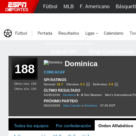
Fútbol
MLB
F. Americano
Básquet
Lucha Libre
Olímpicos
Más Deportes
Fútbol
Portada
Resultados
Ligas
Calendario
Tod
Última actualización:
oct 8, 2015
Guía de SPI
Elegir Confederación
Dominica
188
CONCACAF
SPI RATINGS
Último mes: 188
General:
16.7
Ofensiva:
0.1
Defensiva:
3.6
Último año: 185
ÚLTIMO RESULTADO
03/30/2026
Dominica
0 - 0
Sint Maarten
Men's International Fr
PRÓXIMO PARTIDO
09/24/2026
Islas Caimán
v
Dominica
07:00 EDT
Todos los equipos
Por confederación
Orden Alfabético