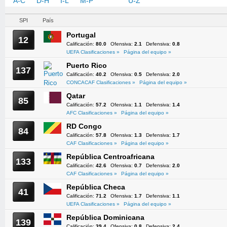
A-C
D-H
I-L
M-P
Q-T
U-Z
SPI
País
Portugal
12
Calificación:
80.0
Ofensiva:
2.1
Defensiva:
0.8
UEFA Clasificaciones »
Página del equipo »
Puerto Rico
137
Calificación:
40.2
Ofensiva:
0.5
Defensiva:
2.0
CONCACAF Clasificaciones »
Página del equipo »
Qatar
85
Calificación:
57.2
Ofensiva:
1.1
Defensiva:
1.4
AFC Clasificaciones »
Página del equipo »
RD Congo
84
Calificación:
57.8
Ofensiva:
1.3
Defensiva:
1.7
CAF Clasificaciones »
Página del equipo »
República Centroafricana
133
Calificación:
42.6
Ofensiva:
0.7
Defensiva:
2.0
CAF Clasificaciones »
Página del equipo »
República Checa
41
Calificación:
71.2
Ofensiva:
1.7
Defensiva:
1.1
UEFA Clasificaciones »
Página del equipo »
República Dominicana
139
Calificación:
39.4
Ofensiva:
0.8
Defensiva:
2.4