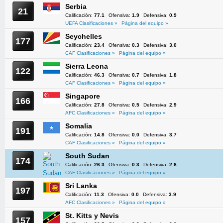
Serbia
21
Calificación:
77.1
Ofensiva:
1.9
Defensiva:
0.9
UEFA Clasificaciones »
Página del equipo »
Seychelles
177
Calificación:
23.4
Ofensiva:
0.3
Defensiva:
3.0
CAF Clasificaciones »
Página del equipo »
Sierra Leona
122
Calificación:
46.3
Ofensiva:
0.7
Defensiva:
1.8
CAF Clasificaciones »
Página del equipo »
Singapore
166
Calificación:
27.8
Ofensiva:
0.5
Defensiva:
2.9
AFC Clasificaciones »
Página del equipo »
Somalia
191
Calificación:
14.8
Ofensiva:
0.0
Defensiva:
3.7
CAF Clasificaciones »
Página del equipo »
South Sudan
174
Calificación:
26.3
Ofensiva:
0.3
Defensiva:
2.8
CAF Clasificaciones »
Página del equipo »
Sri Lanka
197
Calificación:
11.3
Ofensiva:
0.0
Defensiva:
3.9
AFC Clasificaciones »
Página del equipo »
St. Kitts y Nevis
157