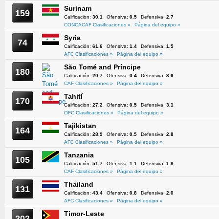
Surinam
159
Calificación:
30.1
Ofensiva:
0.5
Defensiva:
2.7
CONCACAF Clasificaciones »
Página del equipo »
Syria
74
Calificación:
61.6
Ofensiva:
1.4
Defensiva:
1.5
AFC Clasificaciones »
Página del equipo »
São Tomé and Príncipe
180
Calificación:
20.7
Ofensiva:
0.4
Defensiva:
3.6
CAF Clasificaciones »
Página del equipo »
Tahití
170
Calificación:
27.2
Ofensiva:
0.5
Defensiva:
3.1
OFC Clasificaciones »
Página del equipo »
Tajikistan
164
Calificación:
28.9
Ofensiva:
0.5
Defensiva:
2.8
AFC Clasificaciones »
Página del equipo »
Tanzania
105
Calificación:
51.7
Ofensiva:
1.1
Defensiva:
1.8
CAF Clasificaciones »
Página del equipo »
Thailand
131
Calificación:
43.4
Ofensiva:
0.8
Defensiva:
2.0
AFC Clasificaciones »
Página del equipo »
Timor-Leste
202