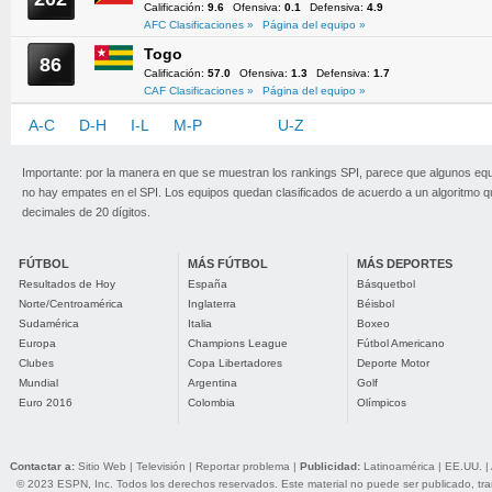
Calificación:
9.6
Ofensiva:
0.1
Defensiva:
4.9
AFC Clasificaciones »
Página del equipo »
Togo
86
Calificación:
57.0
Ofensiva:
1.3
Defensiva:
1.7
CAF Clasificaciones »
Página del equipo »
A-C
D-H
I-L
M-P
Q-T
U-Z
Importante: por la manera en que se muestran los rankings SPI, parece que algunos eq
no hay empates en el SPI. Los equipos quedan clasificados de acuerdo a un algoritmo 
decimales de 20 dígitos.
FÚTBOL
MÁS FÚTBOL
MÁS DEPORTES
Resultados de Hoy
España
Básquetbol
Norte/Centroamérica
Inglaterra
Béisbol
Sudamérica
Italia
Boxeo
Europa
Champions League
Fútbol Americano
Clubes
Copa Libertadores
Deporte Motor
Mundial
Argentina
Golf
Euro 2016
Colombia
Olímpicos
Contactar a:
Sitio Web
|
Televisión
|
Reportar problema
|
Publicidad:
Latinoamérica
|
EE.UU.
|
© 2023 ESPN, Inc. Todos los derechos reservados. Este material no puede ser publicado, trans