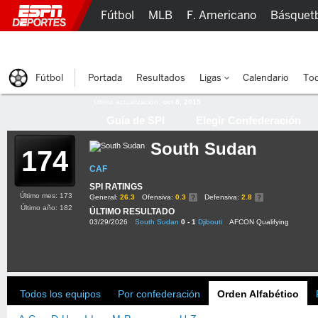
Fútbol
MLB
F. Americano
Básquet
Lucha Libre
Olímpicos
Más Deportes
Fútbol
Portada
Resultados
Ligas
Calendario
Tod
Última actualización:
oct 8, 2015
Guía de SPI
Elegir Confederación
South Sudan
174
CAF
SPI RATINGS
Último mes: 173
General:
26.3
Ofensiva:
0.3
Defensiva:
2.8
Último año: 182
ÚLTIMO RESULTADO
03/29/2026
South Sudan
0 - 1
Djibouti
AFCON Qualifying
Todos los equipos
Por confederación
Orden Alfabético