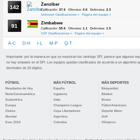
Zanzibar
142
Calificación:
37.6
Ofensiva:
0.6
Defensiva:
2.3
Unknown Clasificaciones »
Página del equipo »
Zimbabwe
91
Calificación:
55.6
Ofensiva:
1.1
Defensiva:
1.5
CAF Clasificaciones »
Página del equipo »
A-C
D-H
I-L
M-P
Q-T
U-Z
Importante: por la manera en que se muestran los rankings SPI, parece que algunos eq
no hay empates en el SPI. Los equipos quedan clasificados de acuerdo a un algoritmo 
decimales de 20 dígitos.
FÚTBOL
MÁS FÚTBOL
MÁS DEPORTES
Resultados de Hoy
España
Básquetbol
Norte/Centroamérica
Inglaterra
Béisbol
Sudamérica
Italia
Boxeo
Europa
Champions League
Fútbol Americano
Clubes
Copa Libertadores
Deporte Motor
Mundial
Argentina
Golf
Euro 2016
Colombia
Olímpicos