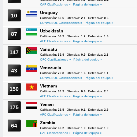
CAF Clasificaciones »
Página del equipo »
Uruguay
10
Calificación:
82.6
Ofensiva:
2.1
Defensiva:
0.6
CONMEBOL Clasificaciones »
Página del equipo »
Uzbekistán
87
Calificación:
56.9
Ofensiva:
1.2
Defensiva:
1.6
AFC Clasificaciones »
Página del equipo »
Vanuatu
147
Calificación:
35.9
Ofensiva:
0.5
Defensiva:
2.3
OFC Clasificaciones »
Página del equipo »
Venezuela
43
Calificación:
70.8
Ofensiva:
1.6
Defensiva:
1.1
CONMEBOL Clasificaciones »
Página del equipo »
Vietnam
150
Calificación:
34.9
Ofensiva:
0.6
Defensiva:
2.4
AFC Clasificaciones »
Página del equipo »
Yemen
175
Calificación:
25.5
Ofensiva:
0.1
Defensiva:
2.5
AFC Clasificaciones »
Página del equipo »
Zambia
64
Calificación:
63.2
Ofensiva:
1.0
Defensiva:
1.0
CAF Clasificaciones »
Página del equipo »