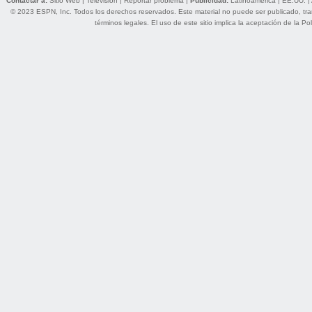
Contactar a:
Sitio Web
|
Televisión
|
Reportar problema
|
Publicidad:
Latinoamérica
|
EE.UU.
|
© 2023 ESPN, Inc. Todos los derechos reservados. Este material no puede ser publicado, trans
términos legales
. El uso de este sitio implica la aceptación de la
Pol