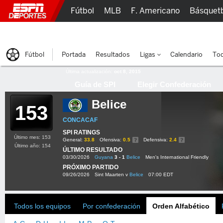
Fútbol
MLB
F. Americano
Básquet
Lucha Libre
Olímpicos
Más Deportes
Fútbol
Portada
Resultados
Ligas
Calendario
Tod
Última actualización:
oct 8, 2015
Guía de SPI
Elegir Confederación
Belice
153
CONCACAF
SPI RATINGS
Último mes: 153
General:
33.8
Ofensiva:
0.5
Defensiva:
2.4
Último año: 154
ÚLTIMO RESULTADO
03/30/2026
Guyana
3 - 1
Belice
Men's International Friendly
PRÓXIMO PARTIDO
09/26/2026
Sint Maarten v
Belice
07:00 EDT
Todos los equipos
Por confederación
Orden Alfabético