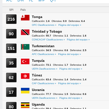
A-C
D-H
I-L
M-P
Q-T
U-Z
SPI
País
Tonga
216
Calificación:
1.6
Ofensiva:
0.0
Defensiva:
6.4
OFC Clasificaciones »
Página del equipo »
Trinidad y Tobago
90
Calificación:
55.7
Ofensiva:
1.1
Defensiva:
1.6
CONCACAF Clasificaciones »
Página del equipo »
Turkmenistan
151
Calificación:
34.5
Ofensiva:
0.6
Defensiva:
2.5
AFC Clasificaciones »
Página del equipo »
Turquía
35
Calificación:
73.1
Ofensiva:
1.7
Defensiva:
1.0
UEFA Clasificaciones »
Página del equipo »
Túnez
62
Calificación:
63.4
Ofensiva:
1.4
Defensiva:
1.4
CAF Clasificaciones »
Página del equipo »
Ucrania
17
Calificación:
77.7
Ofensiva:
1.5
Defensiva:
0.6
UEFA Clasificaciones »
Página del equipo »
Uganda
80
Calificación:
59.4
Ofensiva:
0.8
Defensiva:
1.1