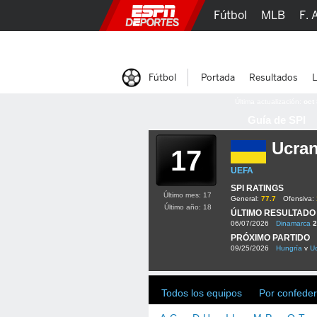
Fútbol
MLB
F. 
Lucha Libre
Olím
Fútbol
Portada
Resultados
L
Última actualización:
oct
Guía de SPI
Ucran
17
UEFA
SPI RATINGS
Último mes: 17
General:
77.7
Ofensiva:
Último año: 18
ÚLTIMO RESULTADO
06/07/2026
Dinamarca
2
PRÓXIMO PARTIDO
09/25/2026
Hungría
v
Uc
Todos los equipos
Por confeder