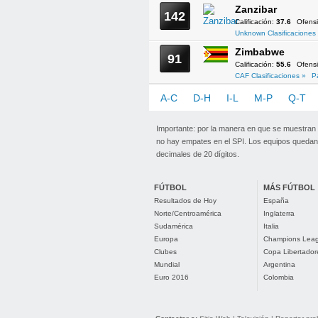
Zanzibar
142
Calificación:
37.6
Ofens
Unknown Clasificaciones
Zimbabwe
91
Calificación:
55.6
Ofens
CAF Clasificaciones »
P
A-C
D-H
I-L
M-P
Q-T
Importante: por la manera en que se muestran
no hay empates en el SPI. Los equipos quedan 
decimales de 20 dígitos.
FÚTBOL
MÁS FÚTBOL
Resultados de Hoy
España
Norte/Centroamérica
Inglaterra
Sudamérica
Italia
Europa
Champions Lea
Clubes
Copa Libertador
Mundial
Argentina
Euro 2016
Colombia