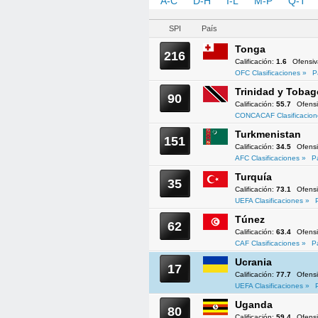
A-C
D-H
I-L
M-P
Q-T
SPI
País
Tonga
216
Calificación:
1.6
Ofensi
OFC Clasificaciones »
P
Trinidad y Tobag
90
Calificación:
55.7
Ofens
CONCACAF Clasificacion
Turkmenistan
151
Calificación:
34.5
Ofens
AFC Clasificaciones »
P
Turquía
35
Calificación:
73.1
Ofens
UEFA Clasificaciones »
Túnez
62
Calificación:
63.4
Ofens
CAF Clasificaciones »
P
Ucrania
17
Calificación:
77.7
Ofens
UEFA Clasificaciones »
Uganda
80
Calificación:
59.4
Ofens