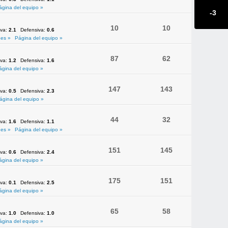
ágina del equipo »
-3
10
10
iva:
2.1
Defensiva:
0.6
es »
Página del equipo »
87
62
iva:
1.2
Defensiva:
1.6
ágina del equipo »
147
143
iva:
0.5
Defensiva:
2.3
ágina del equipo »
44
32
iva:
1.6
Defensiva:
1.1
es »
Página del equipo »
151
145
iva:
0.6
Defensiva:
2.4
ágina del equipo »
175
151
iva:
0.1
Defensiva:
2.5
ágina del equipo »
65
58
iva:
1.0
Defensiva:
1.0
ágina del equipo »