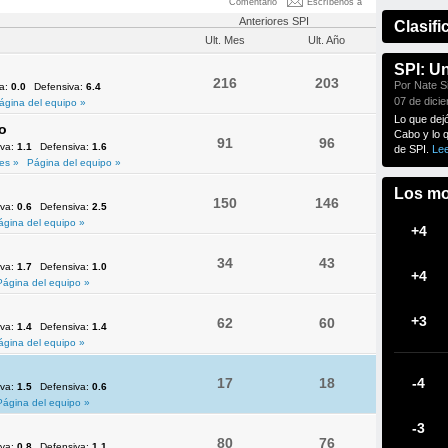
U-Z
Comentario
Escríbenos a
Anteriores SPI
Clasifi
Ult. Mes
Ult. Año
SPI: U
216
203
Por Nate Si
va:
0.0
Defensiva:
6.4
07 de dici
ágina del equipo »
Lo que dej
o
Cabo y lo 
91
96
iva:
1.1
Defensiva:
1.6
de SPI.
Le
es »
Página del equipo »
Los mo
150
146
iva:
0.6
Defensiva:
2.5
ágina del equipo »
+4
34
43
iva:
1.7
Defensiva:
1.0
+4
Página del equipo »
+3
62
60
iva:
1.4
Defensiva:
1.4
ágina del equipo »
17
18
-4
iva:
1.5
Defensiva:
0.6
Página del equipo »
-3
80
76
iva:
0.8
Defensiva:
1.1