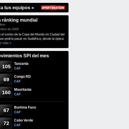
ca tus equipos »
n ránking mundial
lver
embre de 2009
ó el sorteo de la Copa del Mundo en Ciudad del
que podría pasar en Sudáfrica, desde la óptica
er más »
vimientos SPI del mes
Tanzania
105
CAF
Congo RD
69
CAF
Mauritania
160
CAF
Burkina Faso
67
CAF
Cabo Verde
72
CAF