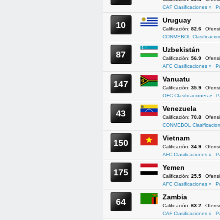
CAF Clasificaciones »
P
Uruguay
10
Calificación:
82.6
Ofens
CONMEBOL Clasificacion
Uzbekistán
87
Calificación:
56.9
Ofens
AFC Clasificaciones »
P
Vanuatu
147
Calificación:
35.9
Ofens
OFC Clasificaciones »
P
Venezuela
43
Calificación:
70.8
Ofens
CONMEBOL Clasificacion
Vietnam
150
Calificación:
34.9
Ofens
AFC Clasificaciones »
P
Yemen
175
Calificación:
25.5
Ofens
AFC Clasificaciones »
P
Zambia
64
Calificación:
63.2
Ofens
CAF Clasificaciones »
P