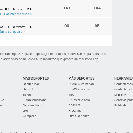
143
144
iva:
0.6
Defensiva:
2.3
 »
Página del equipo »
90
95
iva:
1.1
Defensiva:
1.5
ágina del equipo »
U-Z
 los rankings SPI, parece que algunos equipos estuvieran empatados, pero
clasificados de acuerdo a un algoritmo que genera un resultado con
MÁS DEPORTES
MÁS DEPORTES
HERRAMIE
Básquetbol
Rugby (Scrum.com)
Contactarnos
Béisbol
ESPNtenis.com
Contactar a
Boxeo
MMA
Mi ESPN
gue
Fútbol Americano
ESPNPolo.com
Servicios pa
es
Deporte Motor
ESPN Run
Publicidad
Golf
X Games
Olímpicos
Otros Deportes