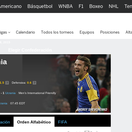
Americano
Básquetbol
WNBA
F1
Boxeo
NHL
Ten
picos
Más Deportes
Watc
igas
Calendario
Todos los torneos
Equipos
Posiciones
Alt
 8, 2015
Elegir Confederación
ia
1.5
Defensiva:
0.6
 - 1
Ucrania
Men's International Friendly
rania
07:45 EDT
ación
Orden Alfabético
FIFA