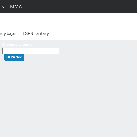
is
MMA
h
Juegos
Ediciones
as y bajas
ESPN Fantasy
Encuentra tu equipo