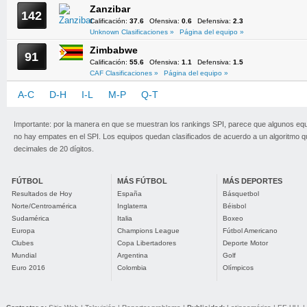
Zanzibar
142
Calificación:
37.6
Ofensiva:
0.6
Defensiva:
2.3
Unknown Clasificaciones »
Página del equipo »
Zimbabwe
91
Calificación:
55.6
Ofensiva:
1.1
Defensiva:
1.5
CAF Clasificaciones »
Página del equipo »
A-C
D-H
I-L
M-P
Q-T
U-Z
Importante: por la manera en que se muestran los rankings SPI, parece que algunos eq
no hay empates en el SPI. Los equipos quedan clasificados de acuerdo a un algoritmo 
decimales de 20 dígitos.
FÚTBOL
MÁS FÚTBOL
MÁS DEPORTES
Resultados de Hoy
España
Básquetbol
Norte/Centroamérica
Inglaterra
Béisbol
Sudamérica
Italia
Boxeo
Europa
Champions League
Fútbol Americano
Clubes
Copa Libertadores
Deporte Motor
Mundial
Argentina
Golf
Euro 2016
Colombia
Olímpicos