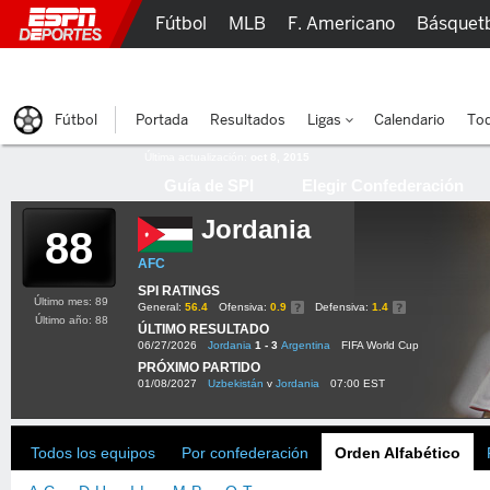
Fútbol
MLB
F. Americano
Básquet
Lucha Libre
Olímpicos
Más Deportes
Fútbol
Portada
Resultados
Ligas
Calendario
Tod
Última actualización:
oct 8, 2015
Guía de SPI
Elegir Confederación
Jordania
88
AFC
SPI RATINGS
Último mes: 89
General:
56.4
Ofensiva:
0.9
Defensiva:
1.4
Último año: 88
ÚLTIMO RESULTADO
06/27/2026
Jordania
1 - 3
Argentina
FIFA World Cup
PRÓXIMO PARTIDO
01/08/2027
Uzbekistán
v
Jordania
07:00 EST
Todos los equipos
Por confederación
Orden Alfabético