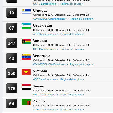
CAF Clasificaciones »
Página del equipo »
Uruguay
10
Calificación:
82.6
Ofensiva:
2.1
Defensiva:
0.6
CONMEBOL Clasificaciones »
Página del equipo »
Uzbekistán
87
Calificación:
56.9
Ofensiva:
1.2
Defensiva:
1.6
AFC Clasificaciones »
Página del equipo »
Vanuatu
147
Calificación:
35.9
Ofensiva:
0.5
Defensiva:
2.3
OFC Clasificaciones »
Página del equipo »
Venezuela
43
Calificación:
70.8
Ofensiva:
1.6
Defensiva:
1.1
CONMEBOL Clasificaciones »
Página del equipo »
Vietnam
150
Calificación:
34.9
Ofensiva:
0.6
Defensiva:
2.4
AFC Clasificaciones »
Página del equipo »
Yemen
175
Calificación:
25.5
Ofensiva:
0.1
Defensiva:
2.5
AFC Clasificaciones »
Página del equipo »
Zambia
64
Calificación:
63.2
Ofensiva:
1.0
Defensiva:
1.0
CAF Clasificaciones »
Página del equipo »