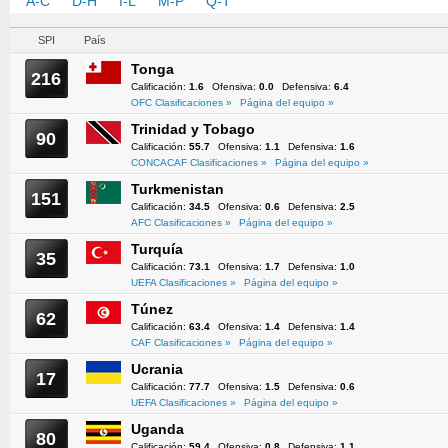
A-C
D-H
I-L
M-P
Q-T
U-Z
SPI
País
Tonga
216
Calificación:
1.6
Ofensiva:
0.0
Defensiva:
6.4
OFC Clasificaciones »
Página del equipo »
Trinidad y Tobago
90
Calificación:
55.7
Ofensiva:
1.1
Defensiva:
1.6
CONCACAF Clasificaciones »
Página del equipo »
Turkmenistan
151
Calificación:
34.5
Ofensiva:
0.6
Defensiva:
2.5
AFC Clasificaciones »
Página del equipo »
Turquía
35
Calificación:
73.1
Ofensiva:
1.7
Defensiva:
1.0
UEFA Clasificaciones »
Página del equipo »
Túnez
62
Calificación:
63.4
Ofensiva:
1.4
Defensiva:
1.4
CAF Clasificaciones »
Página del equipo »
Ucrania
17
Calificación:
77.7
Ofensiva:
1.5
Defensiva:
0.6
UEFA Clasificaciones »
Página del equipo »
Uganda
80
Calificación:
59.4
Ofensiva:
0.8
Defensiva:
1.1