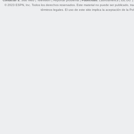
Contactar a:
Sitio Web
|
Televisión
|
Reportar problema
|
Publicidad:
Latinoamérica
|
EE.UU.
|
© 2023 ESPN, Inc. Todos los derechos reservados. Este material no puede ser publicado, trans
términos legales
. El uso de este sitio implica la aceptación de la
Pol