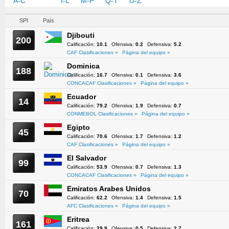
A-C
D-H
I-L
M-P
Q-T
U-Z
SPI
País
Djibouti
200
Calificación:
10.1
Ofensiva:
0.2
Defensiva:
5.2
CAF Clasificaciones »
Página del equipo »
Dominica
188
Calificación:
16.7
Ofensiva:
0.1
Defensiva:
3.6
CONCACAF Clasificaciones »
Página del equipo »
Ecuador
14
Calificación:
79.2
Ofensiva:
1.9
Defensiva:
0.7
CONMEBOL Clasificaciones »
Página del equipo »
Egipto
45
Calificación:
70.6
Ofensiva:
1.7
Defensiva:
1.2
CAF Clasificaciones »
Página del equipo »
El Salvador
99
Calificación:
53.9
Ofensiva:
0.7
Defensiva:
1.3
CONCACAF Clasificaciones »
Página del equipo »
Emiratos Arabes Unidos
70
Calificación:
62.2
Ofensiva:
1.4
Defensiva:
1.5
AFC Clasificaciones »
Página del equipo »
Eritrea
161
Calificación:
29.9
Ofensiva:
0.5
Defensiva:
2.7