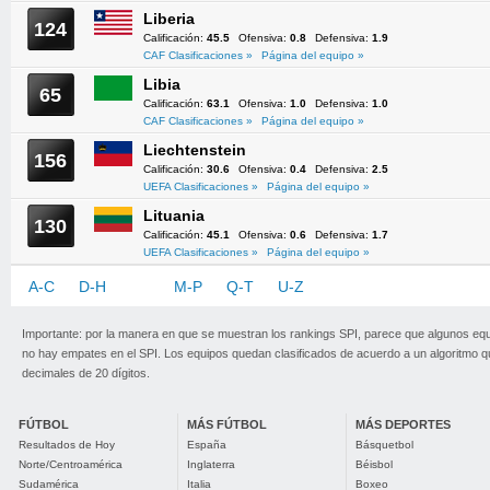
Liberia
124
Calificación:
45.5
Ofensiva:
0.8
Defensiva:
1.9
CAF Clasificaciones »
Página del equipo »
Libia
65
Calificación:
63.1
Ofensiva:
1.0
Defensiva:
1.0
CAF Clasificaciones »
Página del equipo »
Liechtenstein
156
Calificación:
30.6
Ofensiva:
0.4
Defensiva:
2.5
UEFA Clasificaciones »
Página del equipo »
Lituania
130
Calificación:
45.1
Ofensiva:
0.6
Defensiva:
1.7
UEFA Clasificaciones »
Página del equipo »
A-C
D-H
I-L
M-P
Q-T
U-Z
Importante: por la manera en que se muestran los rankings SPI, parece que algunos eq
no hay empates en el SPI. Los equipos quedan clasificados de acuerdo a un algoritmo 
decimales de 20 dígitos.
FÚTBOL
MÁS FÚTBOL
MÁS DEPORTES
Resultados de Hoy
España
Básquetbol
Norte/Centroamérica
Inglaterra
Béisbol
Sudamérica
Italia
Boxeo