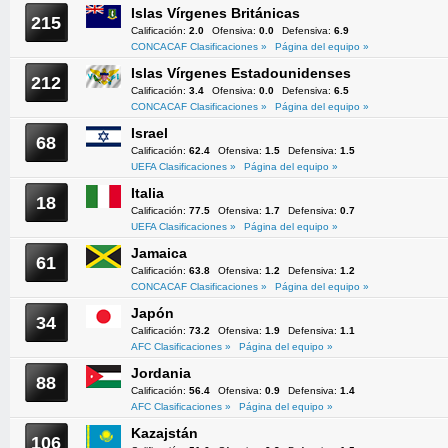
Islas Vírgenes Británicas
215
Calificación:
2.0
Ofensiva:
0.0
Defensiva:
6.9
CONCACAF Clasificaciones »
Página del equipo »
Islas Vírgenes Estadounidenses
212
Calificación:
3.4
Ofensiva:
0.0
Defensiva:
6.5
CONCACAF Clasificaciones »
Página del equipo »
Israel
68
Calificación:
62.4
Ofensiva:
1.5
Defensiva:
1.5
UEFA Clasificaciones »
Página del equipo »
Italia
18
Calificación:
77.5
Ofensiva:
1.7
Defensiva:
0.7
UEFA Clasificaciones »
Página del equipo »
Jamaica
61
Calificación:
63.8
Ofensiva:
1.2
Defensiva:
1.2
CONCACAF Clasificaciones »
Página del equipo »
Japón
34
Calificación:
73.2
Ofensiva:
1.9
Defensiva:
1.1
AFC Clasificaciones »
Página del equipo »
Jordania
88
Calificación:
56.4
Ofensiva:
0.9
Defensiva:
1.4
AFC Clasificaciones »
Página del equipo »
Kazajstán
106