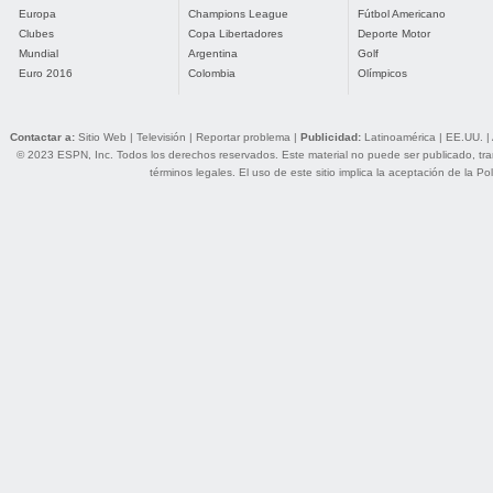
Europa
Champions League
Fútbol Americano
Clubes
Copa Libertadores
Deporte Motor
Mundial
Argentina
Golf
Euro 2016
Colombia
Olímpicos
Contactar a:
Sitio Web
|
Televisión
|
Reportar problema
|
Publicidad:
Latinoamérica
|
EE.UU.
|
© 2023 ESPN, Inc. Todos los derechos reservados. Este material no puede ser publicado, trans
términos legales
. El uso de este sitio implica la aceptación de la
Pol