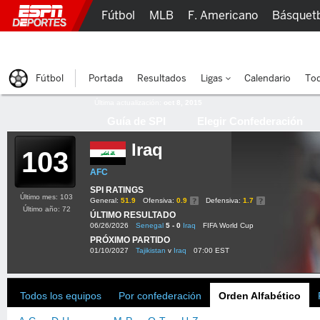
Fútbol
MLB
F. Americano
Básquet
Lucha Libre
Olímpicos
Más Deportes
Fútbol
Portada
Resultados
Ligas
Calendario
Tod
Última actualización:
oct 8, 2015
Guía de SPI
Elegir Confederación
Iraq
103
AFC
SPI RATINGS
Último mes: 103
General:
51.9
Ofensiva:
0.9
Defensiva:
1.7
Último año: 72
ÚLTIMO RESULTADO
06/26/2026
Senegal
5 - 0
Iraq
FIFA World Cup
PRÓXIMO PARTIDO
01/10/2027
Tajikistan
v
Iraq
07:00 EST
Todos los equipos
Por confederación
Orden Alfabético