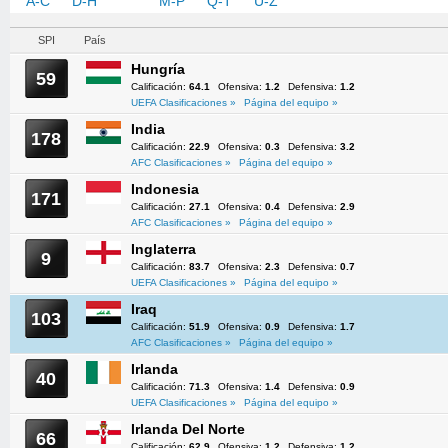
A-C
D-H
I-L
M-P
Q-T
U-Z
SPI
País
Hungría
59
Calificación:
64.1
Ofensiva:
1.2
Defensiva:
1.2
UEFA Clasificaciones »
Página del equipo »
India
178
Calificación:
22.9
Ofensiva:
0.3
Defensiva:
3.2
AFC Clasificaciones »
Página del equipo »
Indonesia
171
Calificación:
27.1
Ofensiva:
0.4
Defensiva:
2.9
AFC Clasificaciones »
Página del equipo »
Inglaterra
9
Calificación:
83.7
Ofensiva:
2.3
Defensiva:
0.7
UEFA Clasificaciones »
Página del equipo »
Iraq
103
Calificación:
51.9
Ofensiva:
0.9
Defensiva:
1.7
AFC Clasificaciones »
Página del equipo »
Irlanda
40
Calificación:
71.3
Ofensiva:
1.4
Defensiva:
0.9
UEFA Clasificaciones »
Página del equipo »
Irlanda Del Norte
66
Calificación:
62.9
Ofensiva:
1.2
Defensiva:
1.2