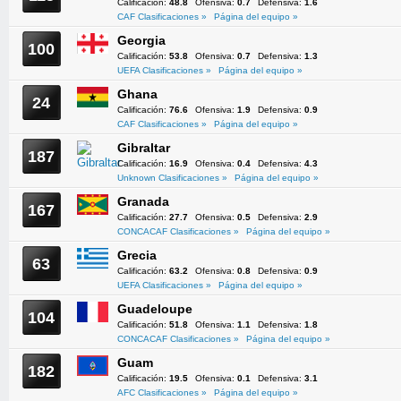
Calificación:
48.8
Ofensiva:
0.7
Defensiva:
1.6
CAF Clasificaciones »
Página del equipo »
Georgia
100
Calificación:
53.8
Ofensiva:
0.7
Defensiva:
1.3
UEFA Clasificaciones »
Página del equipo »
Ghana
24
Calificación:
76.6
Ofensiva:
1.9
Defensiva:
0.9
CAF Clasificaciones »
Página del equipo »
Gibraltar
187
Calificación:
16.9
Ofensiva:
0.4
Defensiva:
4.3
Unknown Clasificaciones »
Página del equipo »
Granada
167
Calificación:
27.7
Ofensiva:
0.5
Defensiva:
2.9
CONCACAF Clasificaciones »
Página del equipo »
Grecia
63
Calificación:
63.2
Ofensiva:
0.8
Defensiva:
0.9
UEFA Clasificaciones »
Página del equipo »
Guadeloupe
104
Calificación:
51.8
Ofensiva:
1.1
Defensiva:
1.8
CONCACAF Clasificaciones »
Página del equipo »
Guam
182
Calificación:
19.5
Ofensiva:
0.1
Defensiva:
3.1
AFC Clasificaciones »
Página del equipo »