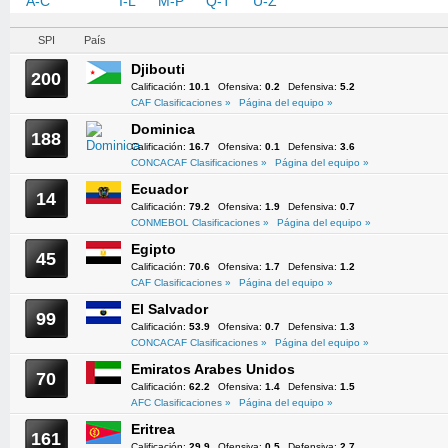
A-C
D-H
I-L
M-P
Q-T
U-Z
SPI
País
Djibouti
200
Calificación:
10.1
Ofensiva:
0.2
Defensiva:
5.2
CAF Clasificaciones »
Página del equipo »
Dominica
188
Calificación:
16.7
Ofensiva:
0.1
Defensiva:
3.6
CONCACAF Clasificaciones »
Página del equipo »
Ecuador
14
Calificación:
79.2
Ofensiva:
1.9
Defensiva:
0.7
CONMEBOL Clasificaciones »
Página del equipo »
Egipto
45
Calificación:
70.6
Ofensiva:
1.7
Defensiva:
1.2
CAF Clasificaciones »
Página del equipo »
El Salvador
99
Calificación:
53.9
Ofensiva:
0.7
Defensiva:
1.3
CONCACAF Clasificaciones »
Página del equipo »
Emiratos Arabes Unidos
70
Calificación:
62.2
Ofensiva:
1.4
Defensiva:
1.5
AFC Clasificaciones »
Página del equipo »
Eritrea
161
Calificación:
29.9
Ofensiva:
0.5
Defensiva:
2.7