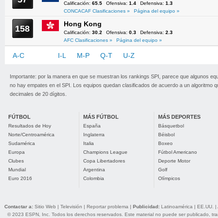
Calificación:
65.5
Ofensiva:
1.4
Defensiva:
1.3
CONCACAF Clasificaciones »
Página del equipo »
Hong Kong
158
Calificación:
30.2
Ofensiva:
0.3
Defensiva:
2.3
AFC Clasificaciones »
Página del equipo »
A-C
D-H
I-L
M-P
Q-T
U-Z
Importante: por la manera en que se muestran los rankings SPI, parece que algunos eq
no hay empates en el SPI. Los equipos quedan clasificados de acuerdo a un algoritmo 
decimales de 20 dígitos.
FÚTBOL
MÁS FÚTBOL
MÁS DEPORTES
Resultados de Hoy
España
Básquetbol
Norte/Centroamérica
Inglaterra
Béisbol
Sudamérica
Italia
Boxeo
Europa
Champions League
Fútbol Americano
Clubes
Copa Libertadores
Deporte Motor
Mundial
Argentina
Golf
Euro 2016
Colombia
Olímpicos
Contactar a:
Sitio Web
|
Televisión
|
Reportar problema
|
Publicidad:
Latinoamérica
|
EE.UU.
|
© 2023 ESPN, Inc. Todos los derechos reservados. Este material no puede ser publicado, trans