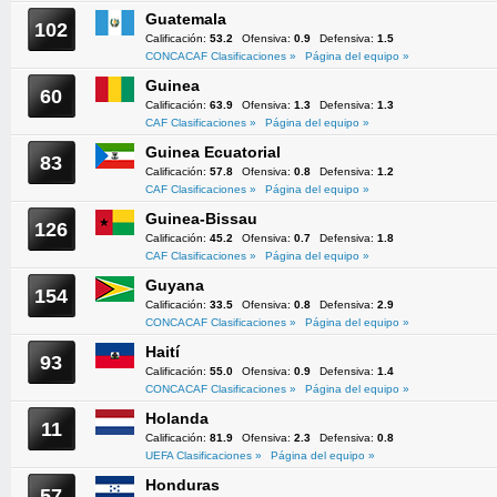
Guatemala
102
Calificación:
53.2
Ofensiva:
0.9
Defensiva:
1.5
CONCACAF Clasificaciones »
Página del equipo »
Guinea
60
Calificación:
63.9
Ofensiva:
1.3
Defensiva:
1.3
CAF Clasificaciones »
Página del equipo »
Guinea Ecuatorial
83
Calificación:
57.8
Ofensiva:
0.8
Defensiva:
1.2
CAF Clasificaciones »
Página del equipo »
Guinea-Bissau
126
Calificación:
45.2
Ofensiva:
0.7
Defensiva:
1.8
CAF Clasificaciones »
Página del equipo »
Guyana
154
Calificación:
33.5
Ofensiva:
0.8
Defensiva:
2.9
CONCACAF Clasificaciones »
Página del equipo »
Haití
93
Calificación:
55.0
Ofensiva:
0.9
Defensiva:
1.4
CONCACAF Clasificaciones »
Página del equipo »
Holanda
11
Calificación:
81.9
Ofensiva:
2.3
Defensiva:
0.8
UEFA Clasificaciones »
Página del equipo »
Honduras
57