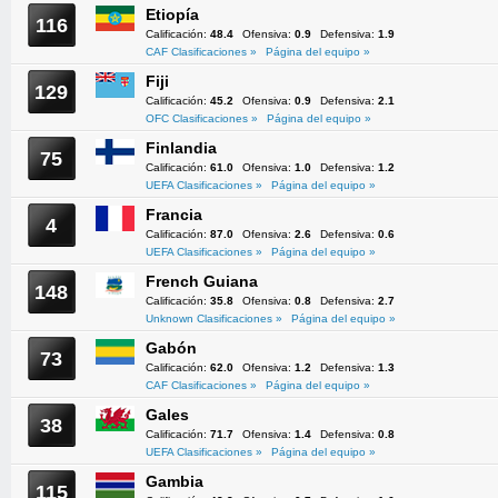
Etiopía
116
Calificación:
48.4
Ofensiva:
0.9
Defensiva:
1.9
CAF Clasificaciones »
Página del equipo »
Fiji
129
Calificación:
45.2
Ofensiva:
0.9
Defensiva:
2.1
OFC Clasificaciones »
Página del equipo »
Finlandia
75
Calificación:
61.0
Ofensiva:
1.0
Defensiva:
1.2
UEFA Clasificaciones »
Página del equipo »
Francia
4
Calificación:
87.0
Ofensiva:
2.6
Defensiva:
0.6
UEFA Clasificaciones »
Página del equipo »
French Guiana
148
Calificación:
35.8
Ofensiva:
0.8
Defensiva:
2.7
Unknown Clasificaciones »
Página del equipo »
Gabón
73
Calificación:
62.0
Ofensiva:
1.2
Defensiva:
1.3
CAF Clasificaciones »
Página del equipo »
Gales
38
Calificación:
71.7
Ofensiva:
1.4
Defensiva:
0.8
UEFA Clasificaciones »
Página del equipo »
Gambia
115