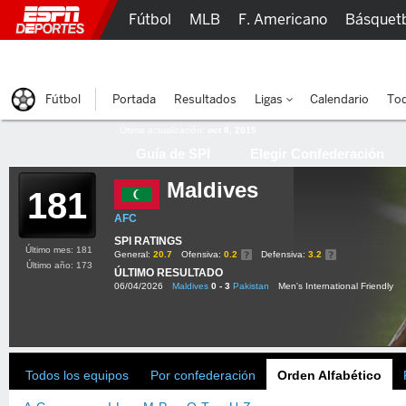
Fútbol
MLB
F. Americano
Básquet
Lucha Libre
Olímpicos
Más Deportes
Fútbol
Portada
Resultados
Ligas
Calendario
Tod
Última actualización:
oct 8, 2015
Guía de SPI
Elegir Confederación
Maldives
181
AFC
SPI RATINGS
Último mes: 181
General:
20.7
Ofensiva:
0.2
Defensiva:
3.2
Último año: 173
ÚLTIMO RESULTADO
06/04/2026
Maldives
0 - 3
Pakistan
Men's International Friendly
Todos los equipos
Por confederación
Orden Alfabético