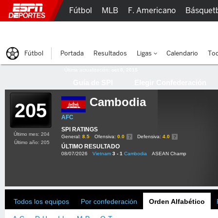
Fútbol
MLB
F. Americano
Básquet
Lucha Libre
Olímpicos
Más Deportes
Fútbol
Portada
Resultados
Ligas
Calendario
Tod
Última actualización:
oct 8, 2015
Guía de SPI
Elegir Confederación
Cambodia
205
AFC
SPI RATINGS
Último mes: 204
General:
8.5
Ofensiva:
0.0
Defensiva:
4.0
Último año: 205
ÚLTIMO RESULTADO
08/07/2026
Vietnam
3 - 1
Cambodia
ASEAN Champ
Todos los equipos
Por confederación
Orden Alfabético