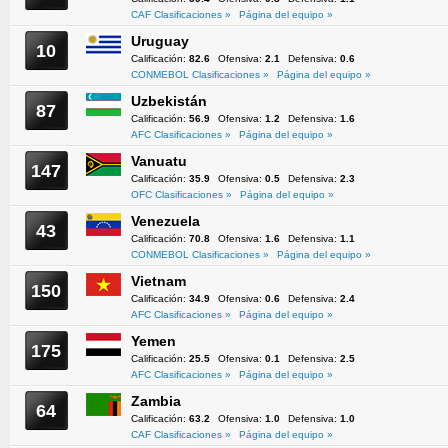
CAF Clasificaciones »
Página del equipo »
Uruguay
10
Calificación:
82.6
Ofensiva:
2.1
Defensiva:
0.6
CONMEBOL Clasificaciones »
Página del equipo »
Uzbekistán
87
Calificación:
56.9
Ofensiva:
1.2
Defensiva:
1.6
AFC Clasificaciones »
Página del equipo »
Vanuatu
147
Calificación:
35.9
Ofensiva:
0.5
Defensiva:
2.3
OFC Clasificaciones »
Página del equipo »
Venezuela
43
Calificación:
70.8
Ofensiva:
1.6
Defensiva:
1.1
CONMEBOL Clasificaciones »
Página del equipo »
Vietnam
150
Calificación:
34.9
Ofensiva:
0.6
Defensiva:
2.4
AFC Clasificaciones »
Página del equipo »
Yemen
175
Calificación:
25.5
Ofensiva:
0.1
Defensiva:
2.5
AFC Clasificaciones »
Página del equipo »
Zambia
64
Calificación:
63.2
Ofensiva:
1.0
Defensiva:
1.0
CAF Clasificaciones »
Página del equipo »