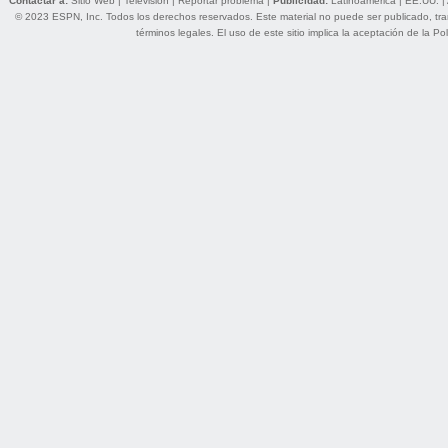
Contactar a:
Sitio Web
|
Televisión
|
Reportar problema
|
Publicidad:
Latinoamérica
|
EE.UU.
|
© 2023 ESPN, Inc. Todos los derechos reservados. Este material no puede ser publicado, trans
términos legales
. El uso de este sitio implica la aceptación de la
Pol