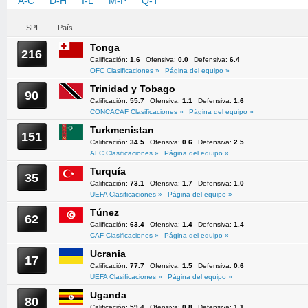
A-C
D-H
I-L
M-P
Q-T
U-Z
SPI
País
Tonga
216
Calificación:
1.6
Ofensiva:
0.0
Defensiva:
6.4
OFC Clasificaciones »
Página del equipo »
Trinidad y Tobago
90
Calificación:
55.7
Ofensiva:
1.1
Defensiva:
1.6
CONCACAF Clasificaciones »
Página del equipo »
Turkmenistan
151
Calificación:
34.5
Ofensiva:
0.6
Defensiva:
2.5
AFC Clasificaciones »
Página del equipo »
Turquía
35
Calificación:
73.1
Ofensiva:
1.7
Defensiva:
1.0
UEFA Clasificaciones »
Página del equipo »
Túnez
62
Calificación:
63.4
Ofensiva:
1.4
Defensiva:
1.4
CAF Clasificaciones »
Página del equipo »
Ucrania
17
Calificación:
77.7
Ofensiva:
1.5
Defensiva:
0.6
UEFA Clasificaciones »
Página del equipo »
Uganda
80
Calificación:
59.4
Ofensiva:
0.8
Defensiva:
1.1