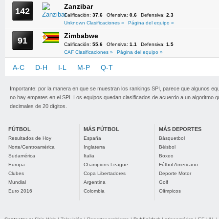
Zanzibar
142
Calificación:
37.6
Ofensiva:
0.6
Defensiva:
2.3
Unknown Clasificaciones »
Página del equipo »
Zimbabwe
91
Calificación:
55.6
Ofensiva:
1.1
Defensiva:
1.5
CAF Clasificaciones »
Página del equipo »
A-C
D-H
I-L
M-P
Q-T
U-Z
Importante: por la manera en que se muestran los rankings SPI, parece que algunos eq
no hay empates en el SPI. Los equipos quedan clasificados de acuerdo a un algoritmo 
decimales de 20 dígitos.
FÚTBOL
MÁS FÚTBOL
MÁS DEPORTES
Resultados de Hoy
España
Básquetbol
Norte/Centroamérica
Inglaterra
Béisbol
Sudamérica
Italia
Boxeo
Europa
Champions League
Fútbol Americano
Clubes
Copa Libertadores
Deporte Motor
Mundial
Argentina
Golf
Euro 2016
Colombia
Olímpicos