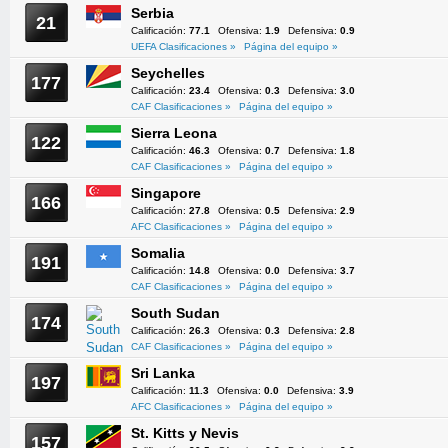
Serbia
21
Calificación:
77.1
Ofensiva:
1.9
Defensiva:
0.9
UEFA Clasificaciones »
Página del equipo »
Seychelles
177
Calificación:
23.4
Ofensiva:
0.3
Defensiva:
3.0
CAF Clasificaciones »
Página del equipo »
Sierra Leona
122
Calificación:
46.3
Ofensiva:
0.7
Defensiva:
1.8
CAF Clasificaciones »
Página del equipo »
Singapore
166
Calificación:
27.8
Ofensiva:
0.5
Defensiva:
2.9
AFC Clasificaciones »
Página del equipo »
Somalia
191
Calificación:
14.8
Ofensiva:
0.0
Defensiva:
3.7
CAF Clasificaciones »
Página del equipo »
South Sudan
174
Calificación:
26.3
Ofensiva:
0.3
Defensiva:
2.8
CAF Clasificaciones »
Página del equipo »
Sri Lanka
197
Calificación:
11.3
Ofensiva:
0.0
Defensiva:
3.9
AFC Clasificaciones »
Página del equipo »
St. Kitts y Nevis
157