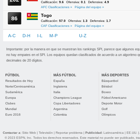
Calificación:
9.6
Ofensiva:
0.1
Defensiva:
4.9
AFC Clasificaciones »
Página del equipo »
Togo
86
Calificación:
57.0
Ofensiva:
1.3
Defensiva:
1.7
CAF Clasificaciones »
Página del equipo »
A-C
D-H
I-L
M-P
Q-T
U-Z
Importante: por la manera en que se muestran los rankings SPI, parece que algunos eq
no hay empates en el SPI. Los equipos quedan clasificados de acuerdo a un algoritmo 
decimales de 20 dígitos.
FÚTBOL
MÁS FÚTBOL
MÁS DEPORTES
Resultados de Hoy
España
Básquetbol
Norte/Centroamérica
Inglaterra
Béisbol
Sudamérica
Italia
Boxeo
Europa
Champions League
Fútbol Americano
Clubes
Copa Libertadores
Deporte Motor
Mundial
Argentina
Golf
Euro 2016
Colombia
Olímpicos
Contactar a:
Sitio Web
|
Televisión
|
Reportar problema
|
Publicidad:
Latinoamérica
|
EE.UU.
|
© 2023 ESPN, Inc. Todos los derechos reservados. Este material no puede ser publicado, trans