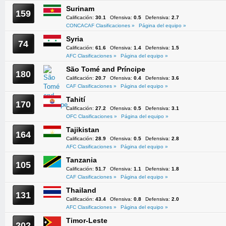
Surinam
159
Calificación:
30.1
Ofensiva:
0.5
Defensiva:
2.7
CONCACAF Clasificaciones »
Página del equipo »
Syria
74
Calificación:
61.6
Ofensiva:
1.4
Defensiva:
1.5
AFC Clasificaciones »
Página del equipo »
São Tomé and Príncipe
180
Calificación:
20.7
Ofensiva:
0.4
Defensiva:
3.6
CAF Clasificaciones »
Página del equipo »
Tahití
170
Calificación:
27.2
Ofensiva:
0.5
Defensiva:
3.1
OFC Clasificaciones »
Página del equipo »
Tajikistan
164
Calificación:
28.9
Ofensiva:
0.5
Defensiva:
2.8
AFC Clasificaciones »
Página del equipo »
Tanzania
105
Calificación:
51.7
Ofensiva:
1.1
Defensiva:
1.8
CAF Clasificaciones »
Página del equipo »
Thailand
131
Calificación:
43.4
Ofensiva:
0.8
Defensiva:
2.0
AFC Clasificaciones »
Página del equipo »
Timor-Leste
202