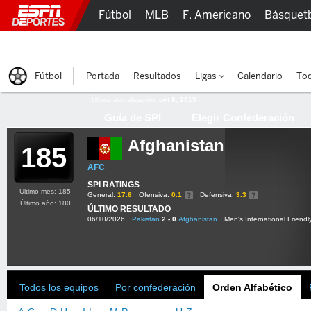
Fútbol
MLB
F. Americano
Básquet
Lucha Libre
Olímpicos
Más Deportes
Fútbol
Portada
Resultados
Ligas
Calendario
Tod
Última actualización:
oct 8, 2015
Guía de SPI
Elegir Confederación
Afghanistan
185
AFC
SPI RATINGS
Último mes: 185
General:
17.6
Ofensiva:
0.1
Defensiva:
3.3
Último año: 180
ÚLTIMO RESULTADO
06/10/2026
Pakistan
2 - 0
Afghanistan
Men's International Friendl
Todos los equipos
Por confederación
Orden Alfabético