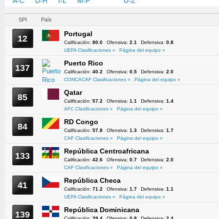
A-C
D-H
I-L
M-P
Q-T
U-Z
SPI
País
Portugal
12
Calificación:
80.0
Ofensiva:
2.1
Defensiva:
0.8
UEFA Clasificaciones »
Página del equipo »
Puerto Rico
137
Calificación:
40.2
Ofensiva:
0.5
Defensiva:
2.0
CONCACAF Clasificaciones »
Página del equipo »
Qatar
85
Calificación:
57.2
Ofensiva:
1.1
Defensiva:
1.4
AFC Clasificaciones »
Página del equipo »
RD Congo
84
Calificación:
57.8
Ofensiva:
1.3
Defensiva:
1.7
CAF Clasificaciones »
Página del equipo »
República Centroafricana
133
Calificación:
42.6
Ofensiva:
0.7
Defensiva:
2.0
CAF Clasificaciones »
Página del equipo »
República Checa
41
Calificación:
71.2
Ofensiva:
1.7
Defensiva:
1.1
UEFA Clasificaciones »
Página del equipo »
República Dominicana
139
Calificación:
39.4
Ofensiva:
0.8
Defensiva:
2.4