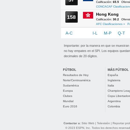
Calificación:
65.5
Ofens
CONCACAF Clasificacion
Hong Kong
158
Calificación:
30.2
Ofens
AFC Clasificaciones »
P
A-C
D-H
I-L
M-P
Q-T
Importante: por la manera en que se muestran
no hay empates en el SPI. Los equipos quedan 
decimales de 20 dígitos.
FÚTBOL
MÁS FÚTBOL
Resultados de Hoy
España
Norte/Centroamérica
Inglaterra
Sudamérica
Italia
Europa
Champions Lea
Clubes
Copa Libertador
Mundial
Argentina
Euro 2016
Colombia
Contactar a:
Sitio Web
|
Televisión
|
Reportar pr
© 2023 ESPN, Inc. Todos los derechos reservados