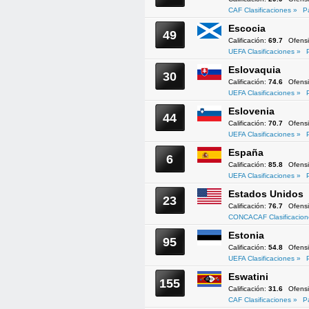
CAF Clasificaciones »
P
Escocia
49
Calificación:
69.7
Ofens
UEFA Clasificaciones »
Eslovaquia
30
Calificación:
74.6
Ofens
UEFA Clasificaciones »
Eslovenia
44
Calificación:
70.7
Ofens
UEFA Clasificaciones »
España
6
Calificación:
85.8
Ofens
UEFA Clasificaciones »
Estados Unidos
23
Calificación:
76.7
Ofens
CONCACAF Clasificacion
Estonia
95
Calificación:
54.8
Ofens
UEFA Clasificaciones »
Eswatini
155
Calificación:
31.6
Ofens
CAF Clasificaciones »
P