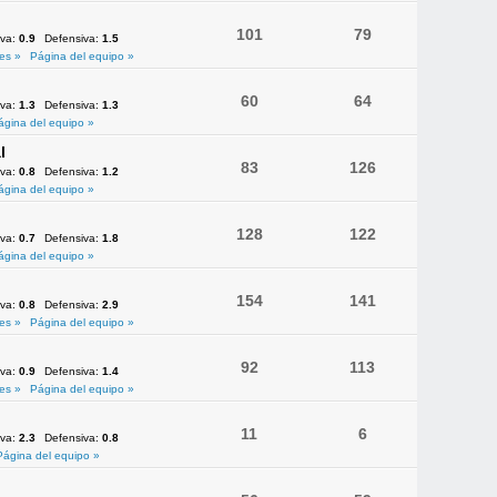
101
79
iva:
0.9
Defensiva:
1.5
es »
Página del equipo »
60
64
iva:
1.3
Defensiva:
1.3
ágina del equipo »
l
83
126
iva:
0.8
Defensiva:
1.2
ágina del equipo »
128
122
iva:
0.7
Defensiva:
1.8
ágina del equipo »
154
141
iva:
0.8
Defensiva:
2.9
es »
Página del equipo »
92
113
iva:
0.9
Defensiva:
1.4
es »
Página del equipo »
11
6
iva:
2.3
Defensiva:
0.8
Página del equipo »