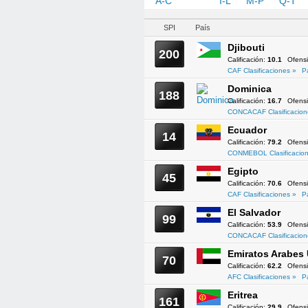
A-C
D-H
I-L
M-P
Q-T
SPI
País
Djibouti
200
Calificación:
10.1
Ofens
CAF Clasificaciones »
P
Dominica
188
Calificación:
16.7
Ofens
CONCACAF Clasificacion
Ecuador
14
Calificación:
79.2
Ofens
CONMEBOL Clasificacion
Egipto
45
Calificación:
70.6
Ofens
CAF Clasificaciones »
P
El Salvador
99
Calificación:
53.9
Ofens
CONCACAF Clasificacion
Emiratos Arabes
70
Calificación:
62.2
Ofens
AFC Clasificaciones »
P
Eritrea
161
Calificación:
29.9
Ofens