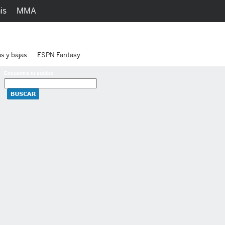
is
MMA
h
Juegos
Ediciones
as y bajas
ESPN Fantasy
Encuentra tu equipo