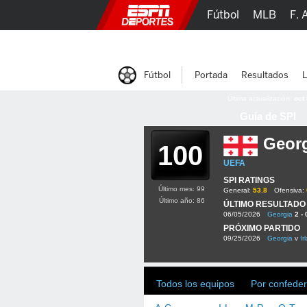
Fútbol
MLB
F. 
Lucha Libre
Olím
Fútbol
Portada
Resultados
L
Última actualización:
oct
Guía de SPI
Geor
100
UEFA
SPI RATINGS
Último mes: 99
General:
53.8
Ofensiva:
Último año: 86
ÚLTIMO RESULTADO
06/05/2026
Georgia
2 - 
PRÓXIMO PARTIDO
09/25/2026
Georgia
v
Ir
Todos los equipos
Por confeder