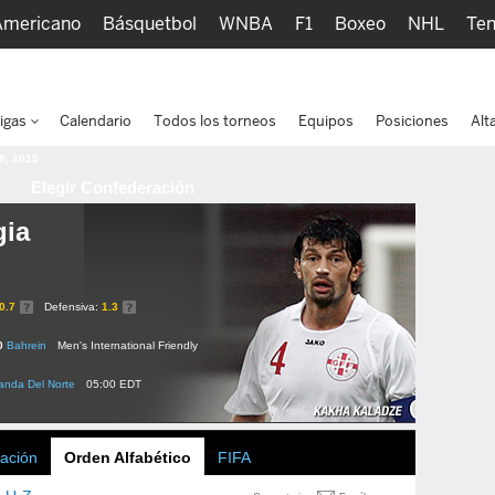
Americano
Básquetbol
WNBA
F1
Boxeo
NHL
Ten
picos
Más Deportes
Watc
igas
Calendario
Todos los torneos
Equipos
Posiciones
Alt
 8, 2015
Elegir Confederación
gia
0.7
Defensiva:
1.3
0
Bahrein
Men's International Friendly
landa Del Norte
05:00 EDT
ación
Orden Alfabético
FIFA