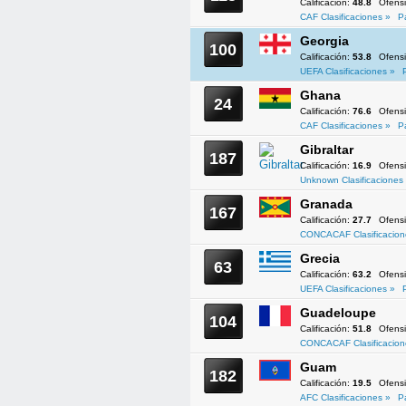
Calificación:
48.8
Ofens
CAF Clasificaciones »
P
Georgia
100
Calificación:
53.8
Ofens
UEFA Clasificaciones »
Ghana
24
Calificación:
76.6
Ofens
CAF Clasificaciones »
P
Gibraltar
187
Calificación:
16.9
Ofens
Unknown Clasificaciones
Granada
167
Calificación:
27.7
Ofens
CONCACAF Clasificacion
Grecia
63
Calificación:
63.2
Ofens
UEFA Clasificaciones »
Guadeloupe
104
Calificación:
51.8
Ofens
CONCACAF Clasificacion
Guam
182
Calificación:
19.5
Ofens
AFC Clasificaciones »
P