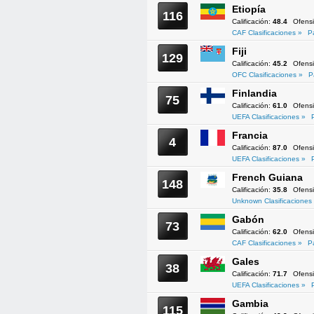
Etiopía
116
Calificación:
48.4
Ofens
CAF Clasificaciones »
P
Fiji
129
Calificación:
45.2
Ofens
OFC Clasificaciones »
P
Finlandia
75
Calificación:
61.0
Ofens
UEFA Clasificaciones »
Francia
4
Calificación:
87.0
Ofens
UEFA Clasificaciones »
French Guiana
148
Calificación:
35.8
Ofens
Unknown Clasificaciones
Gabón
73
Calificación:
62.0
Ofens
CAF Clasificaciones »
P
Gales
38
Calificación:
71.7
Ofens
UEFA Clasificaciones »
Gambia
115