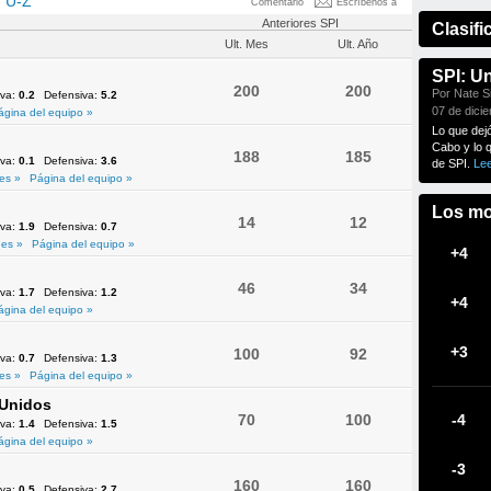
U-Z
Comentario
Escríbenos a
Anteriores SPI
Clasifi
Ult. Mes
Ult. Año
SPI: U
200
200
Por Nate Si
iva:
0.2
Defensiva:
5.2
07 de dici
ágina del equipo »
Lo que dej
Cabo y lo 
188
185
iva:
0.1
Defensiva:
3.6
de SPI.
Le
es »
Página del equipo »
Los mo
14
12
iva:
1.9
Defensiva:
0.7
es »
Página del equipo »
+4
46
34
iva:
1.7
Defensiva:
1.2
+4
ágina del equipo »
+3
100
92
iva:
0.7
Defensiva:
1.3
es »
Página del equipo »
 Unidos
70
100
-4
iva:
1.4
Defensiva:
1.5
ágina del equipo »
-3
160
160
iva:
0.5
Defensiva:
2.7