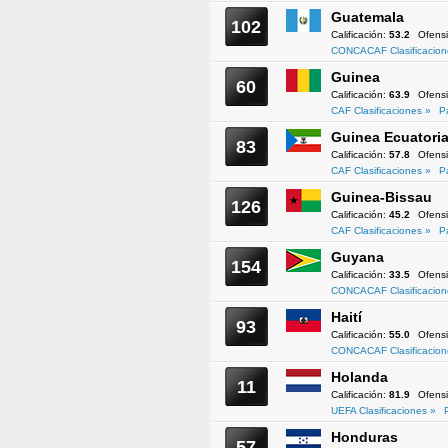
Guatemala
102
Calificación:
53.2
Ofens
CONCACAF Clasificacion
Guinea
60
Calificación:
63.9
Ofens
CAF Clasificaciones »
P
Guinea Ecuatoria
83
Calificación:
57.8
Ofens
CAF Clasificaciones »
P
Guinea-Bissau
126
Calificación:
45.2
Ofens
CAF Clasificaciones »
P
Guyana
154
Calificación:
33.5
Ofens
CONCACAF Clasificacion
Haití
93
Calificación:
55.0
Ofens
CONCACAF Clasificacion
Holanda
11
Calificación:
81.9
Ofens
UEFA Clasificaciones »
Honduras
57