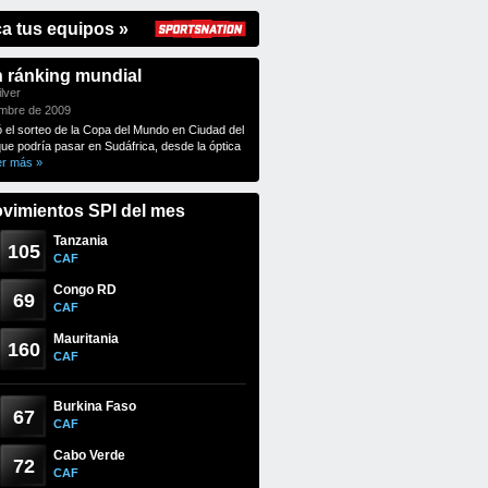
ca tus equipos »
n ránking mundial
lver
embre de 2009
ó el sorteo de la Copa del Mundo en Ciudad del
que podría pasar en Sudáfrica, desde la óptica
er más »
vimientos SPI del mes
Tanzania
105
CAF
Congo RD
69
CAF
Mauritania
160
CAF
Burkina Faso
67
CAF
Cabo Verde
72
CAF