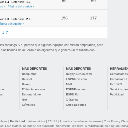
56
59
iva:
1.4
Defensiva:
1.3
es »
Página del equipo »
156
177
iva:
0.3
Defensiva:
2.3
ágina del equipo »
U-Z
 los rankings SPI, parece que algunos equipos estuvieran empatados, pero
clasificados de acuerdo a un algoritmo que genera un resultado con
MÁS DEPORTES
MÁS DEPORTES
HERRAMIE
Básquetbol
Rugby (Scrum.com)
Contactarnos
Béisbol
ESPNtenis.com
Contactar a
Boxeo
MMA
Mi ESPN
gue
Fútbol Americano
ESPNPolo.com
Servicios pa
es
Deporte Motor
ESPN Run
Publicidad
Golf
X Games
Olímpicos
Otros Deportes
oblema
|
Publicidad:
Latinoamérica
|
EE.UU.
|
Anuncios basados en intereses
|
Your Privacy Choi
. Este material no puede ser publicado, transmitido, reescrito, o redistribuido en ninguna forma