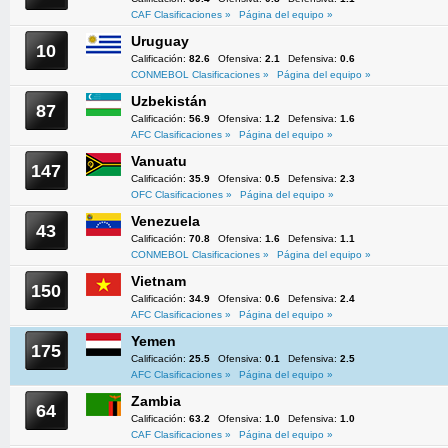
CAF Clasificaciones »
Página del equipo »
Uruguay
10
Calificación:
82.6
Ofensiva:
2.1
Defensiva:
0.6
CONMEBOL Clasificaciones »
Página del equipo »
Uzbekistán
87
Calificación:
56.9
Ofensiva:
1.2
Defensiva:
1.6
AFC Clasificaciones »
Página del equipo »
Vanuatu
147
Calificación:
35.9
Ofensiva:
0.5
Defensiva:
2.3
OFC Clasificaciones »
Página del equipo »
Venezuela
43
Calificación:
70.8
Ofensiva:
1.6
Defensiva:
1.1
CONMEBOL Clasificaciones »
Página del equipo »
Vietnam
150
Calificación:
34.9
Ofensiva:
0.6
Defensiva:
2.4
AFC Clasificaciones »
Página del equipo »
Yemen
175
Calificación:
25.5
Ofensiva:
0.1
Defensiva:
2.5
AFC Clasificaciones »
Página del equipo »
Zambia
64
Calificación:
63.2
Ofensiva:
1.0
Defensiva:
1.0
CAF Clasificaciones »
Página del equipo »