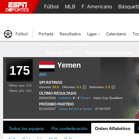
Fútbol
MLB
F. Americano
Básquet
Lucha Libre
Olímpicos
Más Deportes
Fútbol
Portada
Resultados
Ligas
Calendario
Tod
Última actualización:
oct 8, 2015
Guía de SPI
Elegir Confederación
Yemen
175
AFC
SPI RATINGS
Último mes: 175
General:
25.5
Ofensiva:
0.1
Defensiva:
2.5
Último año: 151
ÚLTIMO RESULTADO
06/04/2026
Lebanon
0 - 2
Yemen
Asian Cup Qualifiers
PRÓXIMO PARTIDO
01/10/2027
Corea del Sur
v
Yemen
07:00 EST
Todos los equipos
Por confederación
Orden Alfabético