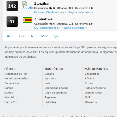
Zanzibar
142
Calificación:
37.6
Ofensiva:
0.6
Defensiva:
2.3
Unknown Clasificaciones »
Página del equipo »
Zimbabwe
91
Calificación:
55.6
Ofensiva:
1.1
Defensiva:
1.5
CAF Clasificaciones »
Página del equipo »
A-C
D-H
I-L
M-P
Q-T
U-Z
Importante: por la manera en que se muestran los rankings SPI, parece que algunos eq
no hay empates en el SPI. Los equipos quedan clasificados de acuerdo a un algoritmo 
decimales de 20 dígitos.
FÚTBOL
MÁS FÚTBOL
MÁS DEPORTES
Resultados de Hoy
España
Básquetbol
Norte/Centroamérica
Inglaterra
Béisbol
Sudamérica
Italia
Boxeo
Europa
Champions League
Fútbol Americano
Clubes
Copa Libertadores
Deporte Motor
Mundial
Argentina
Golf
Euro 2016
Colombia
Olímpicos