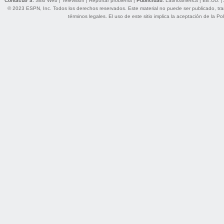
Contactar a:
Sitio Web
|
Televisión
|
Reportar problema
|
Publicidad:
Latinoamérica
|
EE.UU.
|
© 2023 ESPN, Inc. Todos los derechos reservados. Este material no puede ser publicado, trans
términos legales
. El uso de este sitio implica la aceptación de la
Pol