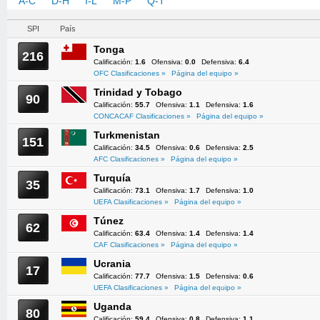
A-C
D-H
I-L
M-P
Q-T
U-Z
SPI
País
Tonga
216
Calificación:
1.6
Ofensiva:
0.0
Defensiva:
6.4
OFC Clasificaciones »
Página del equipo »
Trinidad y Tobago
90
Calificación:
55.7
Ofensiva:
1.1
Defensiva:
1.6
CONCACAF Clasificaciones »
Página del equipo »
Turkmenistan
151
Calificación:
34.5
Ofensiva:
0.6
Defensiva:
2.5
AFC Clasificaciones »
Página del equipo »
Turquía
35
Calificación:
73.1
Ofensiva:
1.7
Defensiva:
1.0
UEFA Clasificaciones »
Página del equipo »
Túnez
62
Calificación:
63.4
Ofensiva:
1.4
Defensiva:
1.4
CAF Clasificaciones »
Página del equipo »
Ucrania
17
Calificación:
77.7
Ofensiva:
1.5
Defensiva:
0.6
UEFA Clasificaciones »
Página del equipo »
Uganda
80
Calificación:
59.4
Ofensiva:
0.8
Defensiva:
1.1