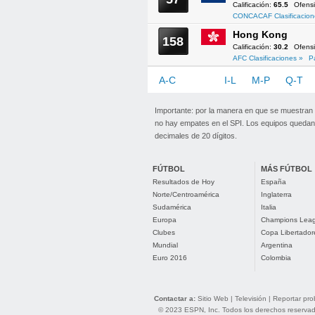
Calificación:
65.5
Ofens
CONCACAF Clasificacion
Hong Kong
158
Calificación:
30.2
Ofens
AFC Clasificaciones »
P
A-C
D-H
I-L
M-P
Q-T
Importante: por la manera en que se muestran
no hay empates en el SPI. Los equipos quedan 
decimales de 20 dígitos.
FÚTBOL
MÁS FÚTBOL
Resultados de Hoy
España
Norte/Centroamérica
Inglaterra
Sudamérica
Italia
Europa
Champions Lea
Clubes
Copa Libertador
Mundial
Argentina
Euro 2016
Colombia
Contactar a:
Sitio Web
|
Televisión
|
Reportar pr
© 2023 ESPN, Inc. Todos los derechos reservados