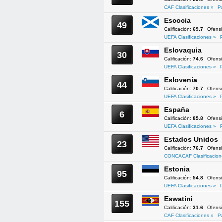
CAF Clasificaciones »
P
Escocia
49
Calificación:
69.7
Ofens
UEFA Clasificaciones »
Eslovaquia
30
Calificación:
74.6
Ofens
UEFA Clasificaciones »
Eslovenia
44
Calificación:
70.7
Ofens
UEFA Clasificaciones »
España
6
Calificación:
85.8
Ofens
UEFA Clasificaciones »
Estados Unidos
23
Calificación:
76.7
Ofens
CONCACAF Clasificacion
Estonia
95
Calificación:
54.8
Ofens
UEFA Clasificaciones »
Eswatini
155
Calificación:
31.6
Ofens
CAF Clasificaciones »
P