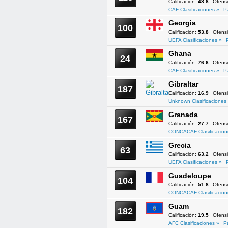
Calificación:
48.8
Ofens
CAF Clasificaciones »
P
Georgia
100
Calificación:
53.8
Ofens
UEFA Clasificaciones »
Ghana
24
Calificación:
76.6
Ofens
CAF Clasificaciones »
P
Gibraltar
187
Calificación:
16.9
Ofens
Unknown Clasificaciones
Granada
167
Calificación:
27.7
Ofens
CONCACAF Clasificacion
Grecia
63
Calificación:
63.2
Ofens
UEFA Clasificaciones »
Guadeloupe
104
Calificación:
51.8
Ofens
CONCACAF Clasificacion
Guam
182
Calificación:
19.5
Ofens
AFC Clasificaciones »
P