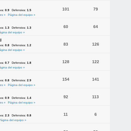
101
79
iva:
0.9
Defensiva:
1.5
es »
Página del equipo »
60
64
iva:
1.3
Defensiva:
1.3
ágina del equipo »
l
83
126
iva:
0.8
Defensiva:
1.2
ágina del equipo »
128
122
iva:
0.7
Defensiva:
1.8
ágina del equipo »
154
141
iva:
0.8
Defensiva:
2.9
es »
Página del equipo »
92
113
iva:
0.9
Defensiva:
1.4
es »
Página del equipo »
11
6
iva:
2.3
Defensiva:
0.8
Página del equipo »