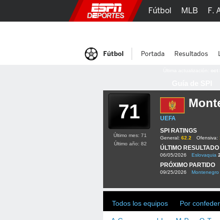
Fútbol
MLB
F. 
Lucha Libre
Olím
Fútbol
Portada
Resultados
Última actualización:
oct
Guía de SPI
Mont
71
UEFA
SPI RATINGS
Último mes: 71
General:
62.2
Ofensiva:
Último año: 82
ÚLTIMO RESULTADO
06/05/2026
Eslovaquia
PRÓXIMO PARTIDO
09/25/2026
Montenegro
Todos los equipos
Por confeder