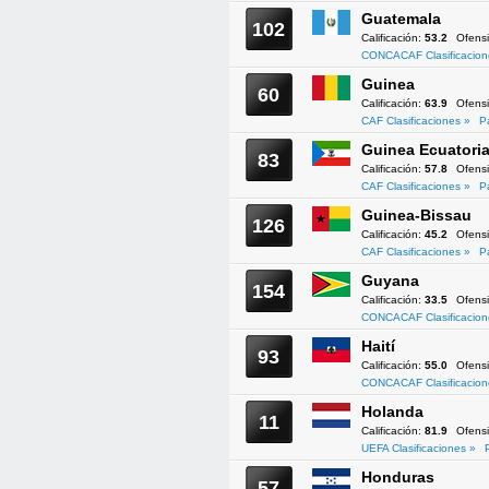
Guatemala
102
Calificación:
53.2
Ofens
CONCACAF Clasificacion
Guinea
60
Calificación:
63.9
Ofens
CAF Clasificaciones »
P
Guinea Ecuatoria
83
Calificación:
57.8
Ofens
CAF Clasificaciones »
P
Guinea-Bissau
126
Calificación:
45.2
Ofens
CAF Clasificaciones »
P
Guyana
154
Calificación:
33.5
Ofens
CONCACAF Clasificacion
Haití
93
Calificación:
55.0
Ofens
CONCACAF Clasificacion
Holanda
11
Calificación:
81.9
Ofens
UEFA Clasificaciones »
Honduras
57