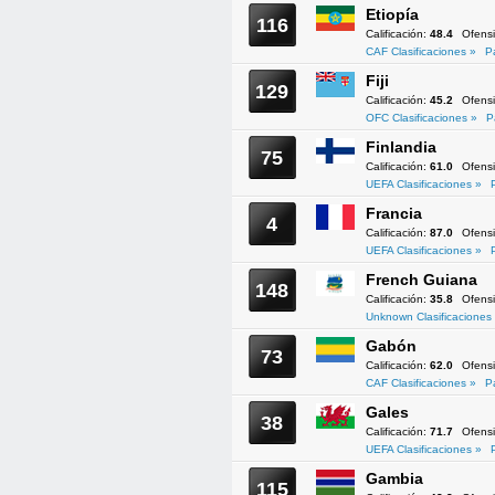
Etiopía
116
Calificación:
48.4
Ofens
CAF Clasificaciones »
P
Fiji
129
Calificación:
45.2
Ofens
OFC Clasificaciones »
P
Finlandia
75
Calificación:
61.0
Ofens
UEFA Clasificaciones »
Francia
4
Calificación:
87.0
Ofens
UEFA Clasificaciones »
French Guiana
148
Calificación:
35.8
Ofens
Unknown Clasificaciones
Gabón
73
Calificación:
62.0
Ofens
CAF Clasificaciones »
P
Gales
38
Calificación:
71.7
Ofens
UEFA Clasificaciones »
Gambia
115