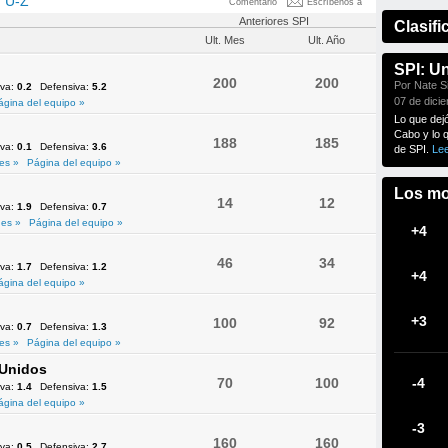
U-Z
Comentario
Escríbenos a
Anteriores SPI
Clasifi
Ult. Mes
Ult. Año
SPI: U
200
200
Por Nate Si
iva:
0.2
Defensiva:
5.2
07 de dici
ágina del equipo »
Lo que dej
Cabo y lo 
188
185
iva:
0.1
Defensiva:
3.6
de SPI.
Le
es »
Página del equipo »
Los mo
14
12
iva:
1.9
Defensiva:
0.7
es »
Página del equipo »
+4
46
34
iva:
1.7
Defensiva:
1.2
+4
ágina del equipo »
+3
100
92
iva:
0.7
Defensiva:
1.3
es »
Página del equipo »
 Unidos
70
100
-4
iva:
1.4
Defensiva:
1.5
ágina del equipo »
-3
160
160
iva:
0.5
Defensiva:
2.7