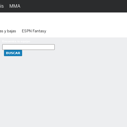
is
MMA
h
Juegos
Ediciones
as y bajas
ESPN Fantasy
Encuentra tu equipo