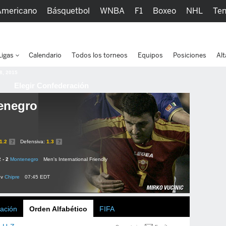
Americano
Básquetbol
WNBA
F1
Boxeo
NHL
Ten
picos
Más Deportes
Watc
Ligas
Calendario
Todos los torneos
Equipos
Posiciones
Alt
 8, 2015
Elegir Confederación
enegro
1.2
Defensiva:
1.3
2 - 2
Montenegro
Men's International Friendly
v
Chipre
07:45 EDT
ación
Orden Alfabético
FIFA