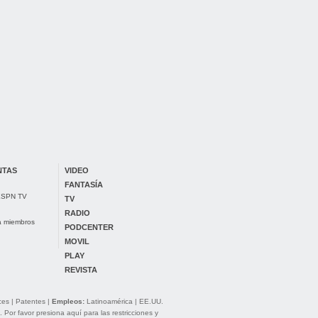
NTAS
VIDEO
FANTASÍA
 ESPN TV
TV
RADIO
ra miembros
PODCENTER
MOVIL
PLAY
REVISTA
ces
|
Patentes
|
Empleos:
Latinoamérica
|
EE.UU.
. Por favor presiona aquí para las
restricciones y