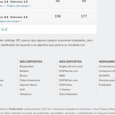
56
59
iva:
1.4
Defensiva:
1.3
es »
Página del equipo »
156
177
iva:
0.3
Defensiva:
2.3
ágina del equipo »
U-Z
 los rankings SPI, parece que algunos equipos estuvieran empatados, pero
clasificados de acuerdo a un algoritmo que genera un resultado con
MÁS DEPORTES
MÁS DEPORTES
HERRAMIE
Básquetbol
Rugby (Scrum.com)
Contactarnos
Béisbol
ESPNtenis.com
Contactar a
Boxeo
MMA
Mi ESPN
gue
Fútbol Americano
ESPNPolo.com
Servicios pa
es
Deporte Motor
ESPN Run
Publicidad
Golf
X Games
Olímpicos
Otros Deportes
oblema
|
Publicidad:
Latinoamérica
|
EE.UU.
|
Anuncios basados en intereses
|
Your Privacy Choi
. Este material no puede ser publicado, transmitido, reescrito, o redistribuido en ninguna forma