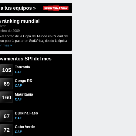
ca tus equipos »
n ránking mundial
lver
embre de 2009
ó el sorteo de la Copa del Mundo en Ciudad del
que podría pasar en Sudáfrica, desde la óptica
er más »
vimientos SPI del mes
Tanzania
105
CAF
Congo RD
69
CAF
Mauritania
160
CAF
Burkina Faso
67
CAF
Cabo Verde
72
CAF