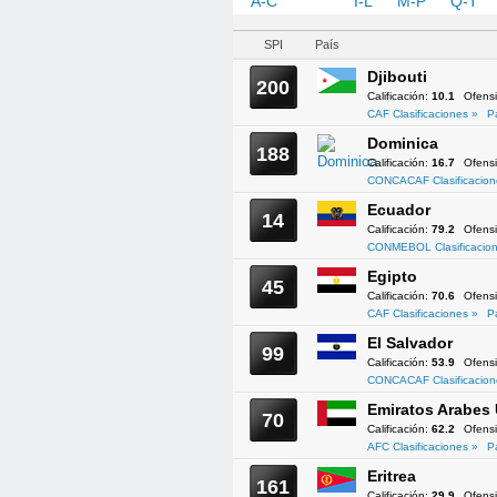
A-C
D-H
I-L
M-P
Q-T
SPI
País
Djibouti
200
Calificación:
10.1
Ofens
CAF Clasificaciones »
P
Dominica
188
Calificación:
16.7
Ofens
CONCACAF Clasificacion
Ecuador
14
Calificación:
79.2
Ofens
CONMEBOL Clasificacion
Egipto
45
Calificación:
70.6
Ofens
CAF Clasificaciones »
P
El Salvador
99
Calificación:
53.9
Ofens
CONCACAF Clasificacion
Emiratos Arabes
70
Calificación:
62.2
Ofens
AFC Clasificaciones »
P
Eritrea
161
Calificación:
29.9
Ofens