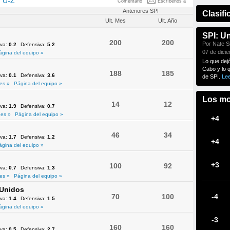
U-Z
Comentario
Escríbenos a
Anteriores SPI
Clasifi
Ult. Mes
Ult. Año
SPI: U
200
200
Por Nate Si
iva:
0.2
Defensiva:
5.2
07 de dici
ágina del equipo »
Lo que dej
Cabo y lo 
188
185
iva:
0.1
Defensiva:
3.6
de SPI.
Le
es »
Página del equipo »
Los mo
14
12
iva:
1.9
Defensiva:
0.7
es »
Página del equipo »
+4
46
34
iva:
1.7
Defensiva:
1.2
+4
ágina del equipo »
+3
100
92
iva:
0.7
Defensiva:
1.3
es »
Página del equipo »
 Unidos
70
100
-4
iva:
1.4
Defensiva:
1.5
ágina del equipo »
-3
160
160
iva:
0.5
Defensiva:
2.7