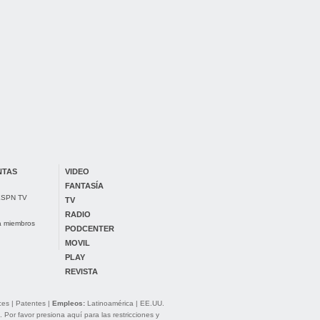
NTAS
VIDEO
FANTASÍA
 ESPN TV
TV
RADIO
ra miembros
PODCENTER
MOVIL
PLAY
REVISTA
ces
|
Patentes
|
Empleos:
Latinoamérica
|
EE.UU.
. Por favor presiona aquí para las
restricciones y