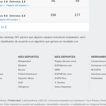
56
59
iva:
1.4
Defensiva:
1.3
es »
Página del equipo »
156
177
iva:
0.3
Defensiva:
2.3
ágina del equipo »
U-Z
 los rankings SPI, parece que algunos equipos estuvieran empatados, pero
clasificados de acuerdo a un algoritmo que genera un resultado con
MÁS DEPORTES
MÁS DEPORTES
HERRAMIE
Básquetbol
Rugby (Scrum.com)
Contactarnos
Béisbol
ESPNtenis.com
Contactar a
Boxeo
MMA
Mi ESPN
gue
Fútbol Americano
ESPNPolo.com
Servicios pa
es
Deporte Motor
ESPN Run
Publicidad
Golf
X Games
Olímpicos
Otros Deportes
oblema
|
Publicidad:
Latinoamérica
|
EE.UU.
|
Anuncios basados en intereses
|
Your Privacy Choi
. Este material no puede ser publicado, transmitido, reescrito, o redistribuido en ninguna forma