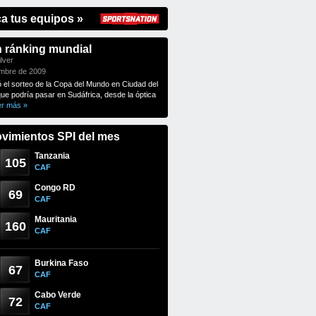
ca tus equipos »
n ránking mundial
lver
embre de 2009
ó el sorteo de la Copa del Mundo en Ciudad del
que podría pasar en Sudáfrica, desde la óptica
er más »
vimientos SPI del mes
Tanzania
105
CAF
Congo RD
69
CAF
Mauritania
160
CAF
Burkina Faso
67
CAF
Cabo Verde
72
CAF