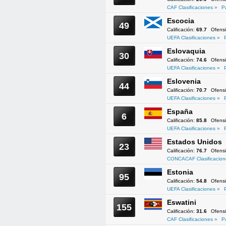
CAF Clasificaciones »
P
Escocia
49
Calificación:
69.7
Ofens
UEFA Clasificaciones »
Eslovaquia
30
Calificación:
74.6
Ofens
UEFA Clasificaciones »
Eslovenia
44
Calificación:
70.7
Ofens
UEFA Clasificaciones »
España
6
Calificación:
85.8
Ofens
UEFA Clasificaciones »
Estados Unidos
23
Calificación:
76.7
Ofens
CONCACAF Clasificacion
Estonia
95
Calificación:
54.8
Ofens
UEFA Clasificaciones »
Eswatini
155
Calificación:
31.6
Ofens
CAF Clasificaciones »
P