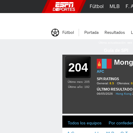
Fútbol
MLB
F. 
Lucha Libre
Olím
Fútbol
Portada
Resultados
L
Última actualización:
oct
Guía de SPI
Mong
204
AFC
SPI RATINGS
Último mes: 205
General:
8.5
Ofensiva:
0
Último año: 192
ÚLTIMO RESULTADO
06/05/2026
Hong Kong
Todos los equipos
Por confeder