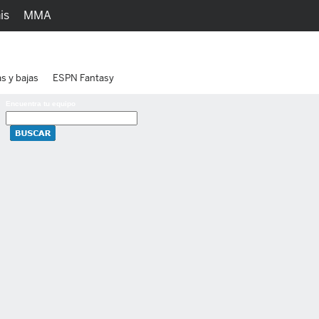
is
MMA
h
Juegos
Ediciones
as y bajas
ESPN Fantasy
Encuentra tu equipo