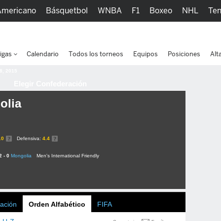
Americano
Básquetbol
WNBA
F1
Boxeo
NHL
Ten
picos
Más Deportes
Watc
igas
Calendario
Todos los torneos
Equipos
Posiciones
Alt
 8, 2015
Elegir Confederación
olia
.0
Defensiva:
4.4
2 - 0
Mongolia
Men's International Friendly
ación
Orden Alfabético
FIFA