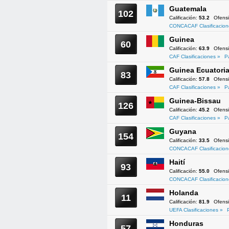
Guatemala
102
Calificación:
53.2
Ofens
CONCACAF Clasificacion
Guinea
60
Calificación:
63.9
Ofens
CAF Clasificaciones »
P
Guinea Ecuatoria
83
Calificación:
57.8
Ofens
CAF Clasificaciones »
P
Guinea-Bissau
126
Calificación:
45.2
Ofens
CAF Clasificaciones »
P
Guyana
154
Calificación:
33.5
Ofens
CONCACAF Clasificacion
Haití
93
Calificación:
55.0
Ofens
CONCACAF Clasificacion
Holanda
11
Calificación:
81.9
Ofens
UEFA Clasificaciones »
Honduras
57