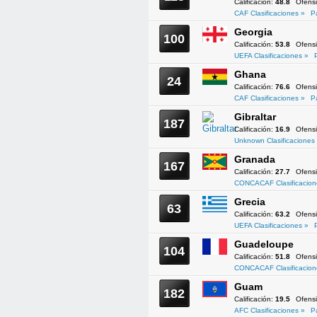
Calificación:
48.8
Ofens
CAF Clasificaciones »
P
Georgia
100
Calificación:
53.8
Ofens
UEFA Clasificaciones »
Ghana
24
Calificación:
76.6
Ofens
CAF Clasificaciones »
P
Gibraltar
187
Calificación:
16.9
Ofens
Unknown Clasificaciones
Granada
167
Calificación:
27.7
Ofens
CONCACAF Clasificacion
Grecia
63
Calificación:
63.2
Ofens
UEFA Clasificaciones »
Guadeloupe
104
Calificación:
51.8
Ofens
CONCACAF Clasificacion
Guam
182
Calificación:
19.5
Ofens
AFC Clasificaciones »
P