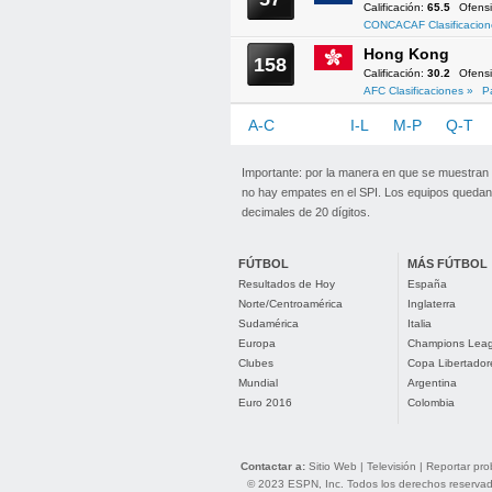
Calificación:
65.5
Ofens
CONCACAF Clasificacion
Hong Kong
158
Calificación:
30.2
Ofens
AFC Clasificaciones »
P
A-C
D-H
I-L
M-P
Q-T
Importante: por la manera en que se muestran
no hay empates en el SPI. Los equipos quedan 
decimales de 20 dígitos.
FÚTBOL
MÁS FÚTBOL
Resultados de Hoy
España
Norte/Centroamérica
Inglaterra
Sudamérica
Italia
Europa
Champions Lea
Clubes
Copa Libertador
Mundial
Argentina
Euro 2016
Colombia
Contactar a:
Sitio Web
|
Televisión
|
Reportar pr
© 2023 ESPN, Inc. Todos los derechos reservados