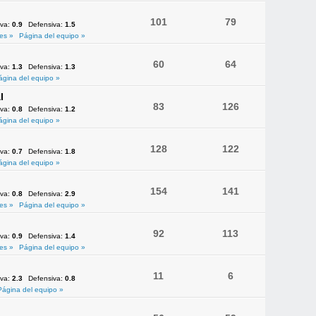
101
79
iva:
0.9
Defensiva:
1.5
es »
Página del equipo »
60
64
iva:
1.3
Defensiva:
1.3
ágina del equipo »
l
83
126
iva:
0.8
Defensiva:
1.2
ágina del equipo »
128
122
iva:
0.7
Defensiva:
1.8
ágina del equipo »
154
141
iva:
0.8
Defensiva:
2.9
es »
Página del equipo »
92
113
iva:
0.9
Defensiva:
1.4
es »
Página del equipo »
11
6
iva:
2.3
Defensiva:
0.8
Página del equipo »