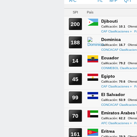
A-C
D-H
I-L
M-P
Q-T
SPI
País
Djibouti
200
Calificación:
10.1
Ofens
CAF Clasificaciones »
P
Dominica
188
Calificación:
16.7
Ofens
CONCACAF Clasificacion
Ecuador
14
Calificación:
79.2
Ofens
CONMEBOL Clasificacion
Egipto
45
Calificación:
70.6
Ofens
CAF Clasificaciones »
P
El Salvador
99
Calificación:
53.9
Ofens
CONCACAF Clasificacion
Emiratos Arabes
70
Calificación:
62.2
Ofens
AFC Clasificaciones »
P
Eritrea
161
Calificación:
29.9
Ofens