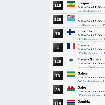
Etiopía
116
Calificación:
48.4
Ofens
CAF Clasificaciones »
P
Fiji
129
Calificación:
45.2
Ofens
OFC Clasificaciones »
P
Finlandia
75
Calificación:
61.0
Ofens
UEFA Clasificaciones »
Francia
4
Calificación:
87.0
Ofens
UEFA Clasificaciones »
French Guiana
148
Calificación:
35.8
Ofens
Unknown Clasificaciones
Gabón
73
Calificación:
62.0
Ofens
CAF Clasificaciones »
P
Gales
38
Calificación:
71.7
Ofens
UEFA Clasificaciones »
Gambia
115