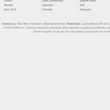
Clubes
Copa Libertadores
Deporte Motor
Mundial
Argentina
Golf
Euro 2016
Colombia
Olímpicos
Contactar a:
Sitio Web
|
Televisión
|
Reportar problema
|
Publicidad:
Latinoamérica
|
EE.UU.
|
© 2023 ESPN, Inc. Todos los derechos reservados. Este material no puede ser publicado, trans
términos legales
. El uso de este sitio implica la aceptación de la
Pol