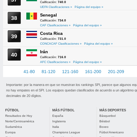
Calificación:
740.0
UEFA Clasificaciones »
Página del equipo »
Senegal
38
Calificación:
734.0
CAF Clasificaciones »
Página del equipo »
Costa Rica
39
Calificación:
731.0
CONCACAF Clasificaciones »
Página del equipo »
Irán
40
Calificación:
716.0
AFC Clasificaciones »
Página del equipo »
1-40
41-80
81-120
121-160
161-200
201-209
Importante: por la manera en que se muestran los rankings SPI, parece que algunos eq
no hay empates en el SPI. Los equipos quedan clasificados de acuerdo a un algoritmo 
decimales de 20 dígitos.
FÚTBOL
MÁS FÚTBOL
MÁS DEPORTES
Resultados de Hoy
España
Básquetbol
Norte/Centroamérica
Inglaterra
Béisbol
Sudamérica
Italia
Boxeo
Europa
Champions League
Fútbol Americano