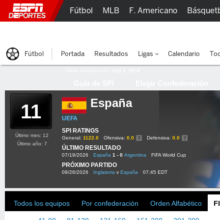
Fútbol
MLB
F. Americano
Básquet
Lucha Libre
Olímpicos
Más Deportes
Fútbol
Portada
Resultados
Ligas
Calendario
Tod
Última actualización:
sep 3, 2015
Guía de SPI
Elegir Confederación
España
11
UEFA
SPI RATINGS
Último mes: 12
General:
1122.0
Ofensiva:
0.0
Defensiva:
0.0
Último año: 7
ÚLTIMO RESULTADO
07/19/2026
España
1 - 0
Argentina
FIFA World Cup
PRÓXIMO PARTIDO
09/26/2026
Inglaterra
v
España
07:45 EDT
Todos los equipos
Por confederación
Orden Alfabético
F