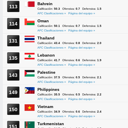
Bahrein
113
Calificación:
50.3
Ofensiva:
0.7
Defensiva:
1.5
AFC Clasificaciones »
Página del equipo »
Oman
114
Calificación:
50.1
Ofensiva:
0.7
Defensiva:
1.5
AFC Clasificaciones »
Página del equipo »
Thailand
131
Calificación:
43.4
Ofensiva:
0.8
Defensiva:
2.0
AFC Clasificaciones »
Página del equipo »
Lebanon
135
Calificación:
41.7
Ofensiva:
0.6
Defensiva:
1.9
AFC Clasificaciones »
Página del equipo »
Palestine
143
Calificación:
37.5
Ofensiva:
0.5
Defensiva:
2.1
AFC Clasificaciones »
Página del equipo »
Philippines
149
Calificación:
35.5
Ofensiva:
0.5
Defensiva:
2.2
AFC Clasificaciones »
Página del equipo »
Vietnam
150
Calificación:
34.9
Ofensiva:
0.6
Defensiva:
2.4
AFC Clasificaciones »
Página del equipo »
Turkmenistan
151