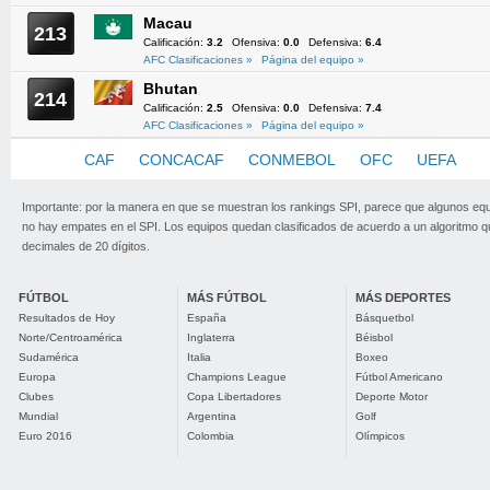
Macau
213
Calificación:
3.2
Ofensiva:
0.0
Defensiva:
6.4
AFC Clasificaciones »
Página del equipo »
Bhutan
214
Calificación:
2.5
Ofensiva:
0.0
Defensiva:
7.4
AFC Clasificaciones »
Página del equipo »
AFC
CAF
CONCACAF
CONMEBOL
OFC
UEFA
Importante: por la manera en que se muestran los rankings SPI, parece que algunos eq
no hay empates en el SPI. Los equipos quedan clasificados de acuerdo a un algoritmo 
decimales de 20 dígitos.
FÚTBOL
MÁS FÚTBOL
MÁS DEPORTES
Resultados de Hoy
España
Básquetbol
Norte/Centroamérica
Inglaterra
Béisbol
Sudamérica
Italia
Boxeo
Europa
Champions League
Fútbol Americano
Clubes
Copa Libertadores
Deporte Motor
Mundial
Argentina
Golf
Euro 2016
Colombia
Olímpicos