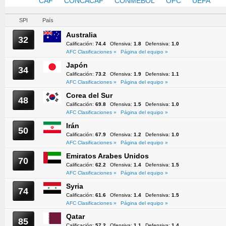
AFC
CAF
CONCACAF
CONMEBOL
OFC
UEFA
SPI
País
Australia
32
Calificación:
74.4
Ofensiva:
1.8
Defensiva:
1.0
AFC Clasificaciones »
Página del equipo »
Japón
34
Calificación:
73.2
Ofensiva:
1.9
Defensiva:
1.1
AFC Clasificaciones »
Página del equipo »
Corea del Sur
48
Calificación:
69.8
Ofensiva:
1.5
Defensiva:
1.0
AFC Clasificaciones »
Página del equipo »
Irán
50
Calificación:
67.9
Ofensiva:
1.2
Defensiva:
1.0
AFC Clasificaciones »
Página del equipo »
Emiratos Arabes Unidos
70
Calificación:
62.2
Ofensiva:
1.4
Defensiva:
1.5
AFC Clasificaciones »
Página del equipo »
Syria
74
Calificación:
61.6
Ofensiva:
1.4
Defensiva:
1.5
AFC Clasificaciones »
Página del equipo »
Qatar
85
Calificación:
57.2
Ofensiva:
1.1
Defensiva:
1.4