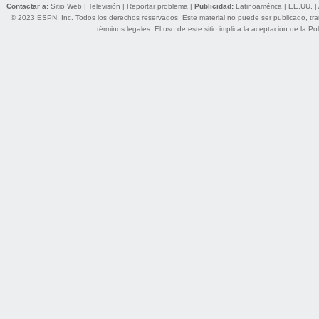
Contactar a:
Sitio Web
|
Televisión
|
Reportar problema
|
Publicidad:
Latinoamérica
|
EE.UU.
|
© 2023 ESPN, Inc. Todos los derechos reservados. Este material no puede ser publicado, trans
términos legales
. El uso de este sitio implica la aceptación de la
Pol