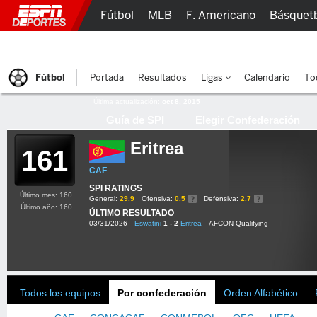
Fútbol
MLB
F. Americano
Básquet
Lucha Libre
Olímpicos
Más Deportes
Fútbol
Portada
Resultados
Ligas
Calendario
To
Última actualización:
oct 8, 2015
Guía de SPI
Elegir Confederación
Eritrea
161
CAF
SPI RATINGS
Último mes: 160
General:
29.9
Ofensiva:
0.5
Defensiva:
2.7
Último año: 160
ÚLTIMO RESULTADO
03/31/2026
Eswatini
1 - 2
Eritrea
AFCON Qualifying
Todos los equipos
Por confederación
Orden Alfabético