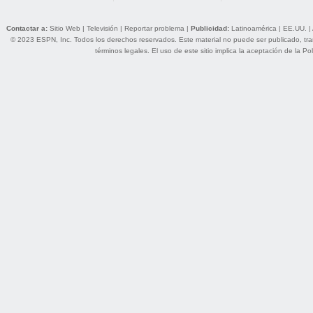
Contactar a:
Sitio Web
|
Televisión
|
Reportar problema
|
Publicidad:
Latinoamérica
|
EE.UU.
|
© 2023 ESPN, Inc. Todos los derechos reservados. Este material no puede ser publicado, trans
términos legales
. El uso de este sitio implica la aceptación de la
Pol