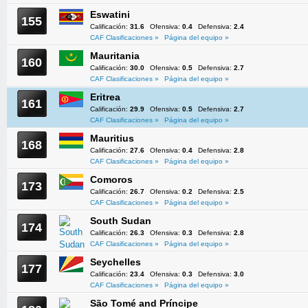
Eswatini
155
Calificación:
31.6
Ofensiva:
0.4
Defensiva:
2.4
CAF Clasificaciones »
Página del equipo »
Mauritania
160
Calificación:
30.0
Ofensiva:
0.5
Defensiva:
2.7
CAF Clasificaciones »
Página del equipo »
Eritrea
161
Calificación:
29.9
Ofensiva:
0.5
Defensiva:
2.7
CAF Clasificaciones »
Página del equipo »
Mauritius
168
Calificación:
27.6
Ofensiva:
0.4
Defensiva:
2.8
CAF Clasificaciones »
Página del equipo »
Comoros
173
Calificación:
26.7
Ofensiva:
0.2
Defensiva:
2.5
CAF Clasificaciones »
Página del equipo »
South Sudan
174
Calificación:
26.3
Ofensiva:
0.3
Defensiva:
2.8
CAF Clasificaciones »
Página del equipo »
Seychelles
177
Calificación:
23.4
Ofensiva:
0.3
Defensiva:
3.0
CAF Clasificaciones »
Página del equipo »
São Tomé and Príncipe