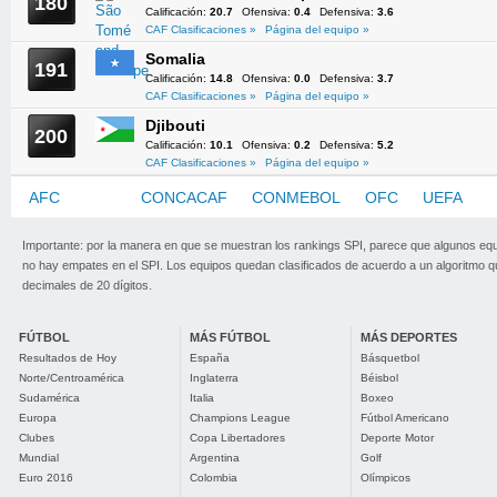
180
Calificación:
20.7
Ofensiva:
0.4
Defensiva:
3.6
CAF Clasificaciones »
Página del equipo »
Somalia
191
Calificación:
14.8
Ofensiva:
0.0
Defensiva:
3.7
CAF Clasificaciones »
Página del equipo »
Djibouti
200
Calificación:
10.1
Ofensiva:
0.2
Defensiva:
5.2
CAF Clasificaciones »
Página del equipo »
AFC
CAF
CONCACAF
CONMEBOL
OFC
UEFA
Importante: por la manera en que se muestran los rankings SPI, parece que algunos eq
no hay empates en el SPI. Los equipos quedan clasificados de acuerdo a un algoritmo 
decimales de 20 dígitos.
FÚTBOL
MÁS FÚTBOL
MÁS DEPORTES
Resultados de Hoy
España
Básquetbol
Norte/Centroamérica
Inglaterra
Béisbol
Sudamérica
Italia
Boxeo
Europa
Champions League
Fútbol Americano
Clubes
Copa Libertadores
Deporte Motor
Mundial
Argentina
Golf
Euro 2016
Colombia
Olímpicos