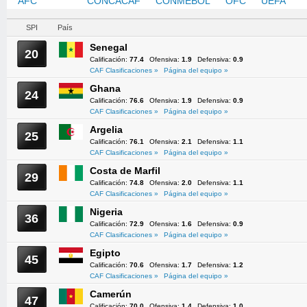
AFC
CAF
CONCACAF
CONMEBOL
OFC
UEFA
SPI
País
Senegal
20
Calificación:
77.4
Ofensiva:
1.9
Defensiva:
0.9
CAF Clasificaciones »
Página del equipo »
Ghana
24
Calificación:
76.6
Ofensiva:
1.9
Defensiva:
0.9
CAF Clasificaciones »
Página del equipo »
Argelia
25
Calificación:
76.1
Ofensiva:
2.1
Defensiva:
1.1
CAF Clasificaciones »
Página del equipo »
Costa de Marfil
29
Calificación:
74.8
Ofensiva:
2.0
Defensiva:
1.1
CAF Clasificaciones »
Página del equipo »
Nigeria
36
Calificación:
72.9
Ofensiva:
1.6
Defensiva:
0.9
CAF Clasificaciones »
Página del equipo »
Egipto
45
Calificación:
70.6
Ofensiva:
1.7
Defensiva:
1.2
CAF Clasificaciones »
Página del equipo »
Camerún
47
Calificación:
70.0
Ofensiva:
1.4
Defensiva:
1.0