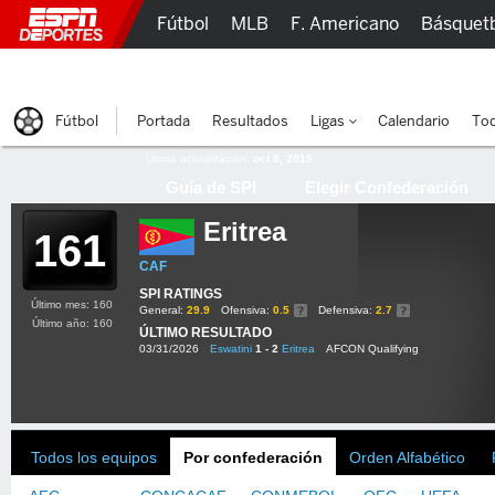
Fútbol
MLB
F. Americano
Básquet
Lucha Libre
Olímpicos
Más Deportes
Fútbol
Portada
Resultados
Ligas
Calendario
Tod
Última actualización:
oct 8, 2015
Guía de SPI
Elegir Confederación
Eritrea
161
CAF
SPI RATINGS
Último mes: 160
General:
29.9
Ofensiva:
0.5
Defensiva:
2.7
Último año: 160
ÚLTIMO RESULTADO
03/31/2026
Eswatini
1 - 2
Eritrea
AFCON Qualifying
Todos los equipos
Por confederación
Orden Alfabético