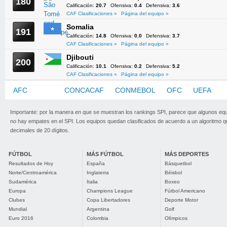
180
Calificación:
20.7
Ofensiva:
0.4
Defensiva:
3.6
CAF Clasificaciones »
Página del equipo »
Somalia
191
Calificación:
14.8
Ofensiva:
0.0
Defensiva:
3.7
CAF Clasificaciones »
Página del equipo »
Djibouti
200
Calificación:
10.1
Ofensiva:
0.2
Defensiva:
5.2
CAF Clasificaciones »
Página del equipo »
AFC
CAF
CONCACAF
CONMEBOL
OFC
UEFA
Importante: por la manera en que se muestran los rankings SPI, parece que algunos eq
no hay empates en el SPI. Los equipos quedan clasificados de acuerdo a un algoritmo 
decimales de 20 dígitos.
FÚTBOL
MÁS FÚTBOL
MÁS DEPORTES
Resultados de Hoy
España
Básquetbol
Norte/Centroamérica
Inglaterra
Béisbol
Sudamérica
Italia
Boxeo
Europa
Champions League
Fútbol Americano
Clubes
Copa Libertadores
Deporte Motor
Mundial
Argentina
Golf
Euro 2016
Colombia
Olímpicos