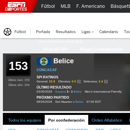
Fútbol
MLB
F. Americano
Básquet
Lucha Libre
Olímpicos
Más Deportes
Fútbol
Portada
Resultados
Ligas
Calendario
Tod
Última actualización:
oct 8, 2015
Guía de SPI
Elegir Confederación
Belice
153
CONCACAF
SPI RATINGS
Último mes: 153
General:
33.8
Ofensiva:
0.5
Defensiva:
2.4
Último año: 154
ÚLTIMO RESULTADO
03/30/2026
Guyana
3 - 1
Belice
Men's International Friendly
PRÓXIMO PARTIDO
09/26/2026
Sint Maarten v
Belice
07:00 EDT
Todos los equipos
Por confederación
Orden Alfabético