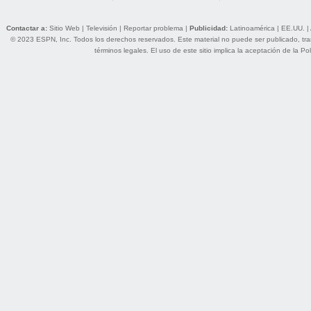
Contactar a:
Sitio Web
|
Televisión
|
Reportar problema
|
Publicidad:
Latinoamérica
|
EE.UU.
|
© 2023 ESPN, Inc. Todos los derechos reservados. Este material no puede ser publicado, trans
términos legales
. El uso de este sitio implica la aceptación de la
Pol