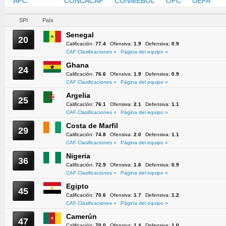
AFC
CAF
CONCACAF
CONMEBOL
OFC
UEFA
SPI
País
Senegal
20
Calificación:
77.4
Ofensiva:
1.9
Defensiva:
0.9
CAF Clasificaciones »
Página del equipo »
Ghana
24
Calificación:
76.6
Ofensiva:
1.9
Defensiva:
0.9
CAF Clasificaciones »
Página del equipo »
Argelia
25
Calificación:
76.1
Ofensiva:
2.1
Defensiva:
1.1
CAF Clasificaciones »
Página del equipo »
Costa de Marfil
29
Calificación:
74.8
Ofensiva:
2.0
Defensiva:
1.1
CAF Clasificaciones »
Página del equipo »
Nigeria
36
Calificación:
72.9
Ofensiva:
1.6
Defensiva:
0.9
CAF Clasificaciones »
Página del equipo »
Egipto
45
Calificación:
70.6
Ofensiva:
1.7
Defensiva:
1.2
CAF Clasificaciones »
Página del equipo »
Camerún
47
Calificación:
70.0
Ofensiva:
1.4
Defensiva:
1.0