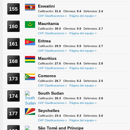
Eswatini
155
Calificación:
31.6
Ofensiva:
0.4
Defensiva:
2.4
CAF Clasificaciones »
Página del equipo »
Mauritania
160
Calificación:
30.0
Ofensiva:
0.5
Defensiva:
2.7
CAF Clasificaciones »
Página del equipo »
Eritrea
161
Calificación:
29.9
Ofensiva:
0.5
Defensiva:
2.7
CAF Clasificaciones »
Página del equipo »
Mauritius
168
Calificación:
27.6
Ofensiva:
0.4
Defensiva:
2.8
CAF Clasificaciones »
Página del equipo »
Comoros
173
Calificación:
26.7
Ofensiva:
0.2
Defensiva:
2.5
CAF Clasificaciones »
Página del equipo »
South Sudan
174
Calificación:
26.3
Ofensiva:
0.3
Defensiva:
2.8
CAF Clasificaciones »
Página del equipo »
Seychelles
177
Calificación:
23.4
Ofensiva:
0.3
Defensiva:
3.0
CAF Clasificaciones »
Página del equipo »
São Tomé and Príncipe